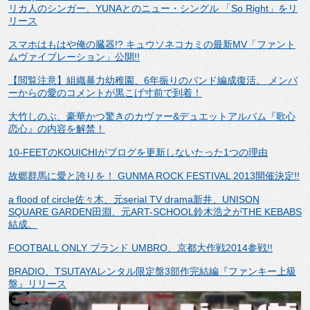
リカ人のシンガー、YUNAとのニュー・シングル 「So Right」をリ
リース
スマホはもはや俺の臓器!? キュウソネコカミの最新MV「ファント
ムヴァイブレーション」公開!!
【閲覧注意】組織暴力幼稚園、6年振りのバンド編成復活。 メンバ
ーからの愛のコメントが黒こげ寸前で到着！
大竹しのぶ、豪華かつ驚きのカヴァー&デュエットアルバム『歌心
恋心』の内容を解禁！
10-FEETのKOUICHIがブログを更新しないたった1つの理由
故郷群馬に愛と誇りを！ GUNMA ROCK FESTIVAL 2013開催決定!!
a flood of circle佐々木、元serial TV drama新井、UNISON
SQUARE GARDEN田淵、元ART-SCHOOL鈴木浩之がTHE KEBABS
結成。
FOOTBALL ONLY ブランド UMBRO、京都大作戦2014参戦!!
BRADIO、TSUTAYAレンタル限定盤3部作完結編『ファンキー上級
盤』リリース