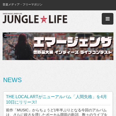
音楽メディア・フリーマガジン
NEWS
THE LOCAL ARTがニューアルバム「人間失格」を4月
10日にリリース!
前作「MUSIC」からちょうど1年半ぶりとなる今回のアルバム
は、さらに鋭さを増したボーカル岡田の歌詞、数々のライブを