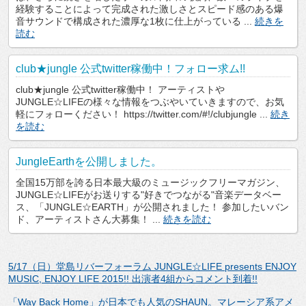
経験することによって完成された激しさとスピード感のある爆
音サウンドで構成された濃厚な1枚に仕上がっている ...
続きを
読む
club★jungle 公式twitter稼働中！フォロー求ム!!
club★jungle 公式twitter稼働中！ アーティストや
JUNGLE☆LIFEの様々な情報をつぶやいていきますので、お気
軽にフォローください！ https://twitter.com/#!/clubjungle ...
続き
を読む
JungleEarthを公開しました。
全国15万部を誇る日本最大級のミュージックフリーマガジン、
JUNGLE☆LIFEがお送りする"好きでつながる"音楽データベー
ス、「JUNGLE☆EARTH」が公開されました！ 参加したいバン
ド、アーティストさん大募集！ ...
続きを読む
5/17（日）堂島リバーフォーラム JUNGLE☆LIFE presents ENJOY
MUSIC, ENJOY LIFE 2015!! 出演者4組からコメント到着!!
「Way Back Home」が日本でも人気のSHAUN。マレーシア系アメ