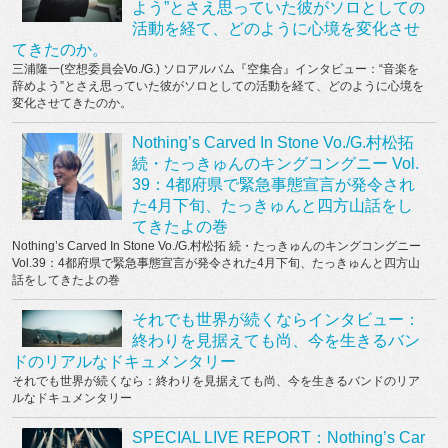
よう”とさえ思っていた彼がソロとしての
活動を経て、どのように心境を変化させ
てきたのか。
三浦隆一(空想委員会Vo./G.) ソロアルバム『空集合』インタビュー：“音楽を
辞めよう”とさえ思っていた彼がソロとしての活動を経て、どのように心境を
変化させてきたのか。
Nothing’s Carved In Stone Vo./G.村松拓
続・たっきゅんのキングコングニー Vol.
39：4都府県で緊急事態宣言が発令され
た4月下旬、たっきゅんと四方山話をし
てきたよの巻
Nothing’s Carved In Stone Vo./G.村松拓 続・たっきゅんのキングコングニー
Vol.39：4都府県で緊急事態宣言が発令された4月下旬、たっきゅんと四方山
話をしてきたよの巻
それでも世界が続くならインタビュー：
終わりを見据えても尚、今を生きるバン
ドのリアルなドキュメンタリー
それでも世界が続くなら：終わりを見据えても尚、今を生きるバンドのリア
ルなドキュメンタリー
SPECIAL LIVE REPORT：Nothing’s Car