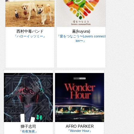
西村中毒バンド
薫(kuyura)
『ハローイッツミー』
『愛をつなごう〜Lovers connect
ion〜』
獅子志司
AFRO PARKER
『Wonder Hour』
『有夜無夜』