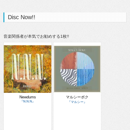
Disc Now!!
音楽関係者が本気でお勧めする1枚!!
Newdums
マルシーボク
『N.N.N』
『マルシー』