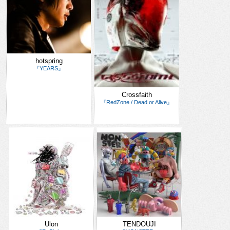
hotspring
『YEARS』
Crossfaith
『RedZone / Dead or Alive』
Ulon
TENDOUJI