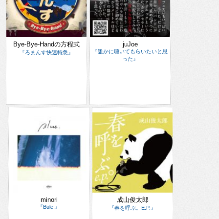
Bye-Bye-Handの方程式
juJoe
『誰かに聴いてもらいたいと思
『ろまんす快速特急』
った』
minori
成山俊太郎
『Bule.』
『春を呼ぶ。E.P.』