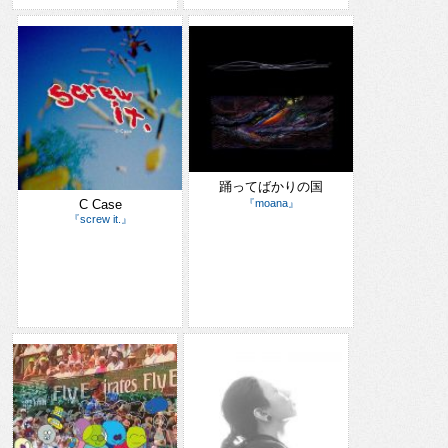
踊ってばかりの国
C Case
『moana』
『screw it.』