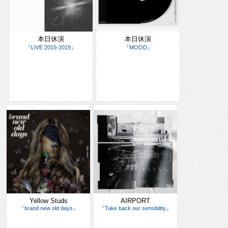
本日休演
本日休演
『LIVE 2015-2019』
『MOOD』
Yellow Studs
AIRPORT
『brand new old days』
『Take back our sensibility』