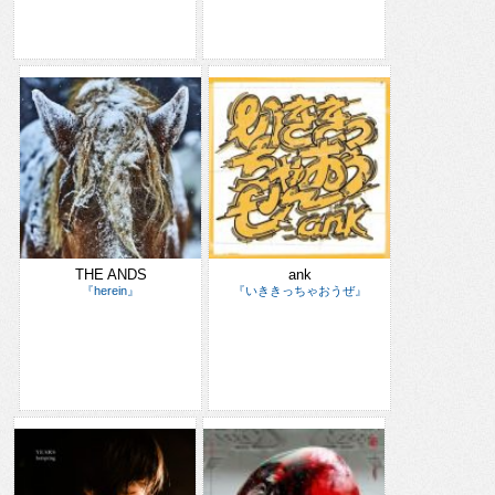
THE ANDS
ank
『herein』
『いききっちゃおうぜ』