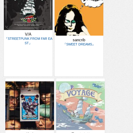
V/A
『STREETPUNK FROM FAR EA
sancrib
ST』
『SWEET DREAMS』