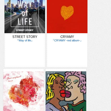
STREET STORY
CRYAMY
『Way of life』
『CRYAMY -red album-』