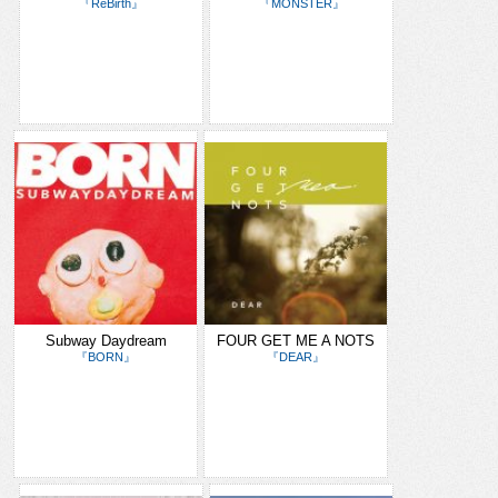
『ReBirth』
『MONSTER』
Subway Daydream
FOUR GET ME A NOTS
『BORN』
『DEAR』