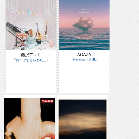
藤沢アユミ
AOAZA
『Paradigm Shift』
『おーけすとらわたし』