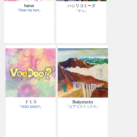
harue
ハシリコミーズ
『Dear my hurt』
『チェ』
ドミコ
Bialystocks
『ビアリストックス』
『VOO DOO?』