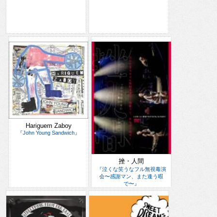
Hariguem Zaboy
『John Young Sandwich』
挫・人間
『泣くな笑うなフル無視毒演
会〜感謝マン、また逢う暇
で〜』