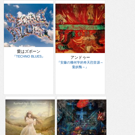
愛はズボーン
『TECHNO BLUES』
アンドゥー
『安藤の幾何学的奇天烈音源～
曼妖醜～』