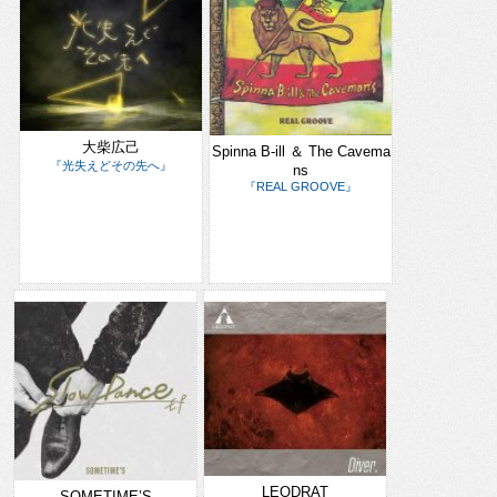
大柴広己
Spinna B-ill ＆ The Cavema
『光失えどその先へ』
ns
『REAL GROOVE』
LEODRAT
SOMETIME’S