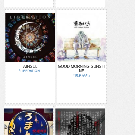
AINSEL
GOOD MORNING SUNSHI
NE
『LIBERATION』
『悪あがき』