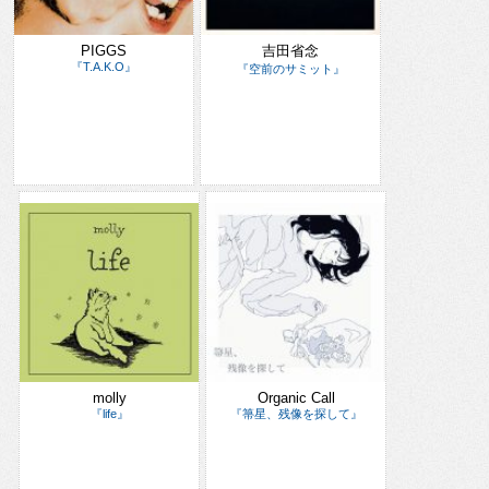
PIGGS
吉田省念
『T.A.K.O』
『空前のサミット』
molly
Organic Call
『life』
『箒星、残像を探して』