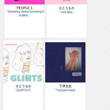
PEOPLE 1
さとうもか
『Something Sweet,Something E
『melt bitter』
xcellent』
さとうもか
下津光史
『GLINTS LP』
『Transient world』