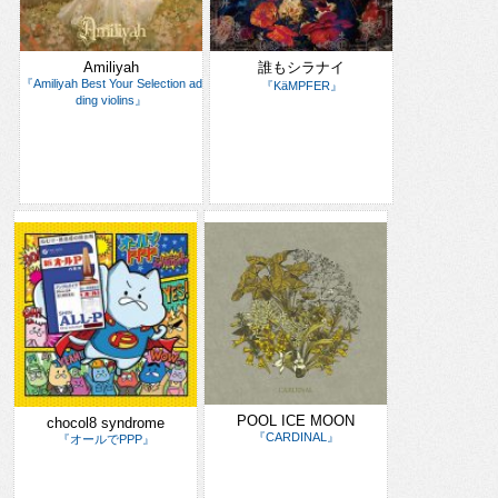
Amiliyah
誰もシラナイ
『Amiliyah Best Your Selection ad
『KäMPFER』
ding violins』
POOL ICE MOON
chocol8 syndrome
『CARDINAL』
『オールでPPP』