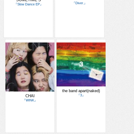
『Diver.』
『Slow Dance EP』
the band apart(naked)
『3』
CHAI
『WINK』