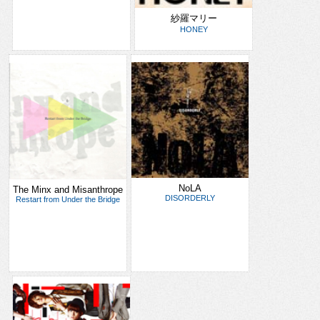
紗羅マリー
HONEY
NoLA
The Minx and Misanthrope
DISORDERLY
Restart from Under the Bridge