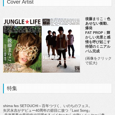
Cover Artist
後藤まりこ：色
あせない衝動、
爆発
FAT PROP：輝
かしい光景と感
情を呼び起こす
待望のミニアル
バム完成
(画像をクリック
で拡大)
特集
shima fes SETOUCHI～百年つづく、いのちのフェス。
矢沢永吉がデビュー40周年の節目に放つ『Last Song』