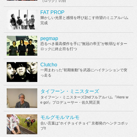
（ロック）の日
FAT PROP
輝かしい光景と感情を呼び起こす待望のミニアルバム
完成
pegmap
恐るべき最高傑作を手に“無冠の帝王”が軟弱なギター
ロックに終止符を打つ
Clutcho
一周まわった“初期衝動”を武器にハイテンションで突
っ走る
タイフーン・ミニスターズ
タイフーン・ミニスターズ2ndフルアルバム『Here w
e go!』プロデューサー・佐久間正英
モルグモルマルモ
合い言葉は“ホイチョイチョイ” 京都発のヘンテコポッ
プ!!