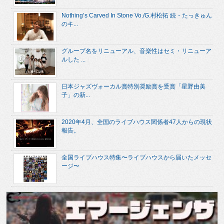
Nothing’s Carved In Stone Vo./G.村松拓 続・たっきゅん
のキ...
グループ名をリニューアル、音楽性はセミ・リニューア
ルした ...
日本ジャズヴォーカル賞特別奨励賞を受賞「星野由美
子」の新...
2020年4月、全国のライブハウス関係者47人からの現状
報告。
全国ライブハウス特集〜ライブハウスから届いたメッセ
ージ〜