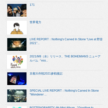
171
世界電力
LIVE REPORT：Nothing's Carved In Stone “Live at 野音
2021”...
2021/9/8（水）リリース、THE BOHEMIANS ニューア
ルバム『ess...
京都大作戦2021参戦後記
SPECIAL LIVE REPORT：Nothing's Carved In Stone
“Wonderer ...
ROTTENGRAFFTY 4th Mini Album 『Goodbye to