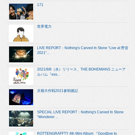
171
世界電力
LIVE REPORT：Nothing's Carved In Stone “Live at 野音
2021”...
2021/9/8（水）リリース、THE BOHEMIANS ニューア
ルバム『ess...
京都大作戦2021参戦後記
SPECIAL LIVE REPORT：Nothing's Carved In Stone
“Wonderer ...
ROTTENGRAFFTY 4th Mini Album 『Goodbye to