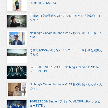
Romance』 KAZUO...
三浦隆一(空想委員会Vo./G.) ソロアルバム『空集合』イ
ンタビ...
Nothing’s Carved In Stone Vo./G.村松拓 続・たっきゅん
のキ...
それでも世界が続くならインタビュー：終わりを見据え
ても尚...
SPECIAL LIVE REPORT：Nothing's Carved In Stone
SPECIAL ON...
Nothing’s Carved In Stone Vo./G.村松拓 続・たっきゅん
のキ...
10-FEET 20th Single『アオ』 Vo./G.TAKUMAインタビ
ュー INTE...