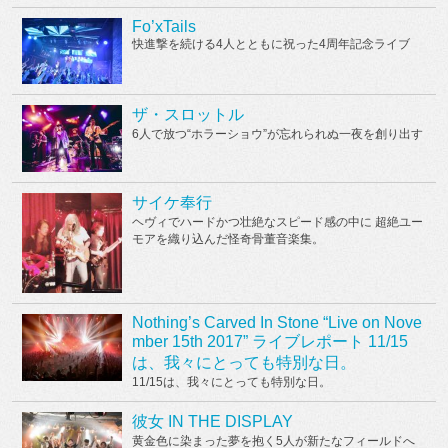
Fo’xTails
快進撃を続ける4人とともに祝った4周年記念ライブ
ザ・スロットル
6人で放つ“ホラーショウ”が忘れられぬ一夜を創り出す
サイケ奉行
ヘヴィでハードかつ壮絶なスピード感の中に 超絶ユー
モアを織り込んだ怪奇骨董音楽集。
Nothing’s Carved In Stone “Live on Nove
mber 15th 2017” ライブレポート 11/15
は、我々にとっても特別な日。
11/15は、我々にとっても特別な日。
彼女 IN THE DISPLAY
黄金色に染まった夢を抱く5人が新たなフィールドへ