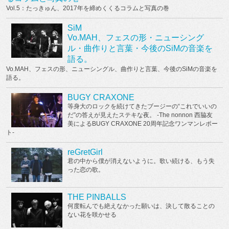
Vol.5：たっきゅん、2017年を締めくくるコラムと写真の巻
SiM
Vo.MAH、フェスの形・ニューシング
ル・曲作りと言葉・今後のSiMの音楽を
語る。
Vo.MAH、フェスの形、ニューシングル、曲作りと言葉、今後のSiMの音楽を
語る。
BUGY CRAXONE
等身大のロックを続けてきたブージーの“これでいいの
だ”の答えが見えたステキな夜。 -The nonnon 西脇友
美によるBUGY CRAXONE 20周年記念ワンマンレポー
ト-
reGretGirl
君の中から僕が消えないように。歌い続ける、もう失
った恋の歌。
THE PINBALLS
何度転んでも絶えなかった願いは、決して散ることの
ない花を咲かせる