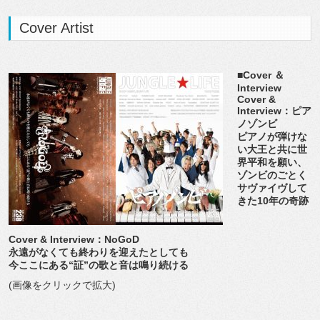
Cover Artist
■Cover ＆
Interview
Cover &
Interview：ピア
ノゾンビ
ピアノが弾けな
い大王と共に世
界平和を願い、
ゾンビのごとく
サヴァイヴして
きた10年の奇跡
Cover & Interview：NoGoD
永遠がなくても終わりを迎えたとしても
今ここにある“証”の歌と音は鳴り続ける
(画像をクリックで拡大)