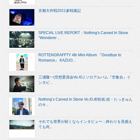
京都大作戦2021参戦後記
SPECIAL LIVE REPORT：Nothing's Carved In Stone
“Wonderer ...
ROTTENGRAFFTY 4th Mini Album 『Goodbye to
Romance』 KAZUO...
三浦隆一(空想委員会Vo./G.) ソロアルバム『空集合』イ
ンタビ...
Nothing’s Carved In Stone Vo./G.村松拓 続・たっきゅん
のキ...
それでも世界が続くならインタビュー：終わりを見据え
ても尚...