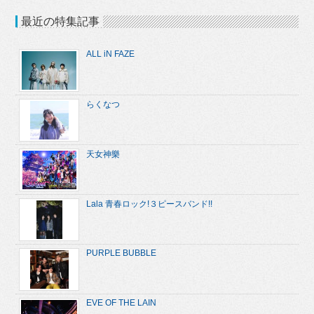
最近の特集記事
ALL iN FAZE
らくなつ
天女神樂
Lala 青春ロック!３ピースバンド!!
PURPLE BUBBLE
EVE OF THE LAIN