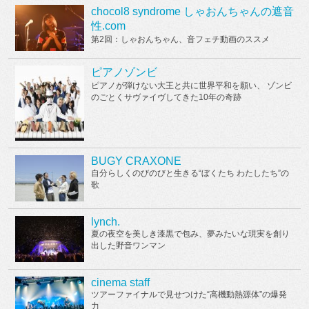
chocol8 syndrome しゃおんちゃんの遮音
性.com
第2回：しゃおんちゃん、音フェチ動画のススメ
ピアノゾンビ
ピアノが弾けない大王と共に世界平和を願い、 ゾンビ
のごとくサヴァイヴしてきた10年の奇跡
BUGY CRAXONE
自分らしくのびのびと生きる“ぼくたち わたしたち”の
歌
lynch.
夏の夜空を美しき漆黒で包み、夢みたいな現実を創り
出した野音ワンマン
cinema staff
ツアーファイナルで見せつけた“高機動熱源体”の爆発
力