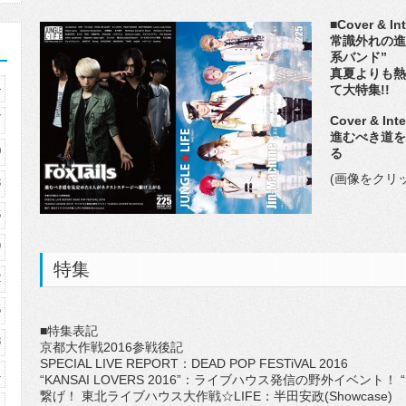
■Cover & In
常識外れの進
系バンド”
真夏よりも熱
4
て大特集!!
7
Cover & Int
進むべき道を
0
る
(画像をクリ
3
6
9
特集
2
5
■特集表記
8
京都大作戦2016参戦後記
SPECIAL LIVE REPORT：DEAD POP FESTiVAL 2016
1
“KANSAI LOVERS 2016”：ライブハウス発信の野外イベント！ “
繋げ！ 東北ライブハウス大作戦☆LIFE：半田安政(Showcase)
4