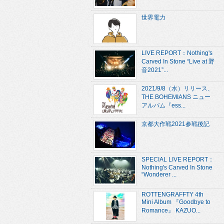
世界電力
LIVE REPORT：Nothing's
Carved In Stone “Live at 野
音2021”...
2021/9/8（水）リリース、
THE BOHEMIANS ニュー
アルバム『ess...
京都大作戦2021参戦後記
SPECIAL LIVE REPORT：
Nothing's Carved In Stone
“Wonderer ...
ROTTENGRAFFTY 4th
Mini Album 『Goodbye to
Romance』 KAZUO...