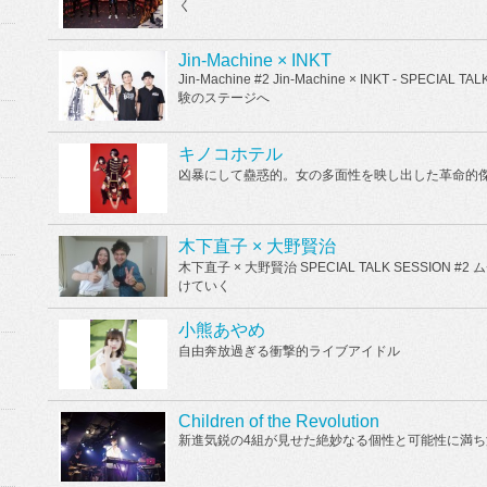
く
Jin-Machine × INKT
Jin-Machine #2 Jin-Machine × INKT - SP
験のステージへ
キノコホテル
凶暴にして蠱惑的。女の多面性を映し出した革命的
木下直子 × 大野賢治
木下直子 × 大野賢治 SPECIAL TALK SESSI
けていく
小熊あやめ
自由奔放過ぎる衝撃的ライブアイドル
Children of the Revolution
新進気鋭の4組が見せた絶妙なる個性と可能性に満ち