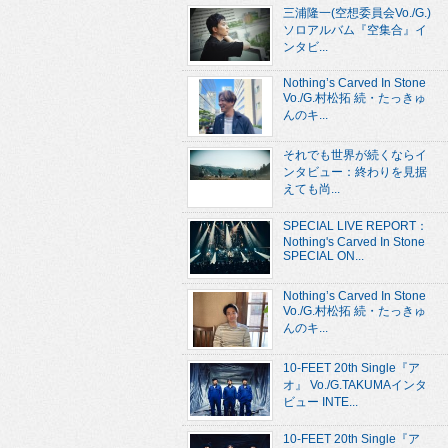
三浦隆一(空想委員会Vo./G.)
ソロアルバム『空集合』イ
ンタビ...
Nothing’s Carved In Stone
Vo./G.村松拓 続・たっきゅ
んのキ...
それでも世界が続くならイ
ンタビュー：終わりを見据
えても尚...
SPECIAL LIVE REPORT：
Nothing's Carved In Stone
SPECIAL ON...
Nothing’s Carved In Stone
Vo./G.村松拓 続・たっきゅ
んのキ...
10-FEET 20th Single『ア
オ』 Vo./G.TAKUMAインタ
ビュー INTE...
10-FEET 20th Single『ア