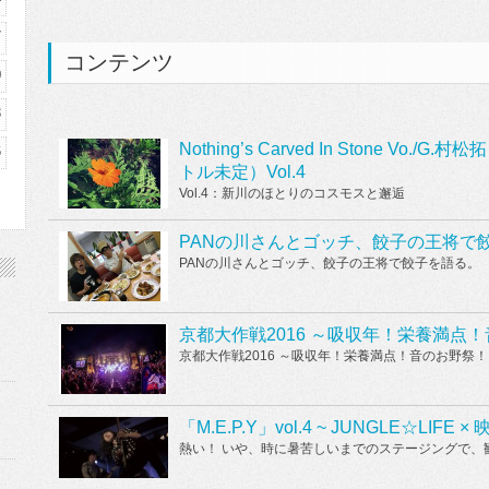
7
コンテンツ
0
3
Nothing’s Carved In Stone V
6
トル未定）Vol.4
Vol.4：新川のほとりのコスモスと邂逅
PANの川さんとゴッチ、餃子の王将で
PANの川さんとゴッチ、餃子の王将で餃子を語る。
京都大作戦2016 ～吸収年！栄養満点
京都大作戦2016 ～吸収年！栄養満点！音のお野祭！
「M.E.P.Y」vol.4 ~ JUNGLE☆LIFE ×
熱い！ いや、時に暑苦しいまでのステージングで、