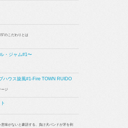
ERS”のこだわりとは
ジャングル・ジャム#1〜
関西ライブハウス旋風#1-Fire TOWN RUIDO
テージ
スト
れなきゃ意味がないと豪語する、負け犬バンドが牙を剥