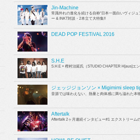
Jin-Machine
常識外れの進化を続ける自称“日本一面白いヴィジュ
ー & INKT対談・2本立て大特集!!
DEAD POP FESTiVAL 2016
S.H.E
S.H.E × 樫村治延氏（STUDIO CHAPTER H[aus]
ジェッジジョンソン × Migimimi sleep tig
音源では味わえない、熱量と肉体感に満ち溢れた本物
Aftertalk
Aftertalk 2ヶ月連続インタビュー#1 エクストリ