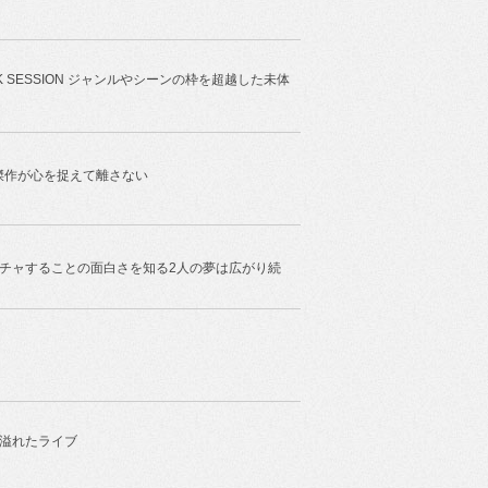
ECIAL TALK SESSION ジャンルやシーンの枠を超越した未体
傑作が心を捉えて離さない
ON #2 ムチャすることの面白さを知る2人の夢は広がり続
溢れたライブ