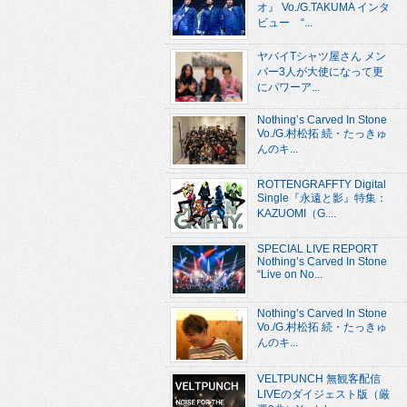
オ』 Vo./G.TAKUMA インタ
ビュー “...
ヤバイTシャツ屋さん メン
バー3人が大使になって更
にパワーア...
Nothing’s Carved In Stone
Vo./G.村松拓 続・たっきゅ
んのキ...
ROTTENGRAFFTY Digital
Single『永遠と影』特集：
KAZUOMI（G....
SPECIAL LIVE REPORT
Nothing’s Carved In Stone
“Live on No...
Nothing’s Carved In Stone
Vo./G.村松拓 続・たっきゅ
んのキ...
VELTPUNCH 無観客配信
LIVEのダイジェスト版（厳