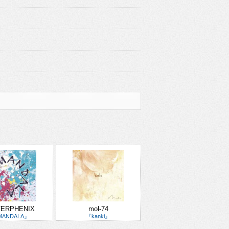
ERPHENIX
mol-74
MANDALA』
『kanki』