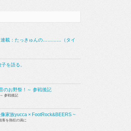
o./G.村松拓 連載：たっきゅんの…………（タイ
餃子を語る。
！音のお野祭！～ 参戦後記
～ 参戦後記
 映像家族yucca × FootRock&BEERS ~
観客を熱狂の渦に