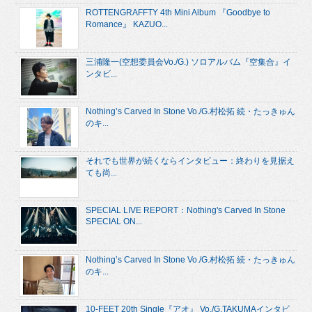
ROTTENGRAFFTY 4th Mini Album 『Goodbye to
Romance』 KAZUO...
三浦隆一(空想委員会Vo./G.) ソロアルバム『空集合』イ
ンタビ...
Nothing’s Carved In Stone Vo./G.村松拓 続・たっきゅん
のキ...
それでも世界が続くならインタビュー：終わりを見据え
ても尚...
SPECIAL LIVE REPORT：Nothing's Carved In Stone
SPECIAL ON...
Nothing’s Carved In Stone Vo./G.村松拓 続・たっきゅん
のキ...
10-FEET 20th Single『アオ』 Vo./G.TAKUMAインタビ