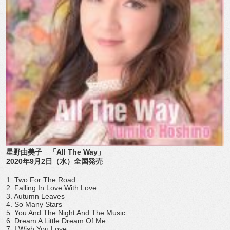
星野由美子 「All The Way」
2020年9月2日（水）全国発売
1. Two For The Road
2. Falling In Love With Love
3. Autumn Leaves
4. So Many Stars
5. You And The Night And The Music
6. Dream A Little Dream Of Me
7. I Wish You Love