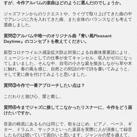
すが、今作アルバムの楽曲はどのように選んだのでしょうか。
ジャズファンからのリクエストや、ライヴで取り上げてきた曲の中
でアレンジに力を入れてきた曲、また全体のバランスなども考えて
選曲しました。
質問②アルバム中唯一のオリジナル曲『青い風Pleasant
Daytime』のコンセプトを教えてください。
新型コロナウイルス感染拡大防止対策による自粛休業要請により、
ミュージシャンとしての仕事が全てキャンセル、収入がゼロになっ
てしまいました。そんな中、自宅の小さな庭を散歩しながら草や木
に触れ、春の風を感じ、自然との対話の中で詩を書いてみようと。
そして更に曲を付けてみようと思いました。
質問③今作で一番アプローチしたい点は？
こだわりと遊び心、愛と癒し。
質問④今までジャズに接してこなかったリスナーに、今作をどう届
けたいですか。
音楽の根底にあるものは同じで、歌をはじめ、ピアノ、ベース、ギ
ター、ドラムス、サックスといった楽器を実際に人が演奏して録音
したものは聴いていて面白いと思います。ジャンルの壁を越えて、