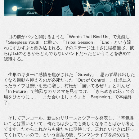
目の前がパッと開けるような「Words That Bind Us」で覚醒し、
「Sleepless Youth」に酔い、「Tribal Session」「End」という流
れにずぶずぶと飲み込まれる。そのステージはまさに縦横無尽。彼
らは1stのときからとんでもないバンドだったということを改めて
認識する。
生形のギターに感情を焦がされた「Gravity」、思わず暴れ出した
くなる衝動を抑えるのが必死だった「Out of Control」。佳境に入
ったライブは勢いを更に増し、村松が「届いてるぜ！」と叫んだ
「In Future」で強烈なカリスマを見せつけ、「きらめきの花」で会
場をひとつにし、「また会いましょう」と「Beginning」で本編終
了。
そしてアンコール。新曲のリリースとツアーを発表し、「辛気臭
いことは置いといて、俺たちは少しでも楽しくなることばかり考え
てます。だからこれからも俺たちに期待して、忘れたいときは頼っ
てくれていいので」という言葉の後、ワンマンライブを締め括る