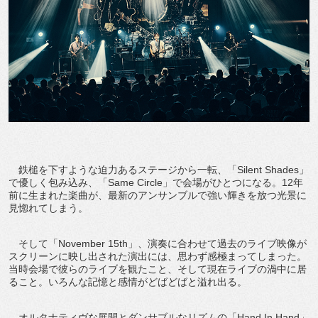
鉄槌を下すような迫力あるステージから一転、「Silent Shades」
で優しく包み込み、「Same Circle」で会場がひとつになる。12年
前に生まれた楽曲が、最新のアンサンブルで強い輝きを放つ光景に
見惚れてしまう。
そして「November 15th」、演奏に合わせて過去のライブ映像が
スクリーンに映し出された演出には、思わず感極まってしまった。
当時会場で彼らのライブを観たこと、そして現在ライブの渦中に居
ること。いろんな記憶と感情がどばどばと溢れ出る。
オルタナティヴな展開とダンサブルなリズムの「Hand In Hand」