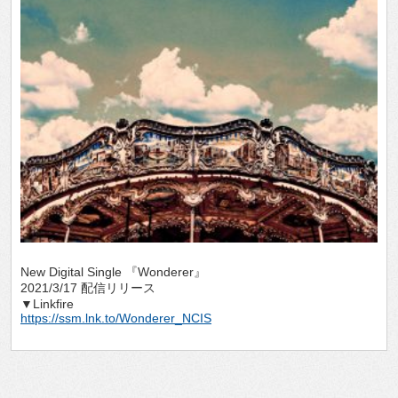
New Digital Single 『Wonderer』
2021/3/17 配信リリース
▼Linkfire
https://ssm.lnk.to/Wonderer_NCIS