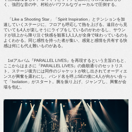
く、強烈な音の中、村松がパワフルなヴォーカルで圧倒する。
「Like a Shooting Star」「Spirit Inspiration」とテンションを加
速していくステージに、フロアも呼応して熱を上げる。遠目から見
ていても4人が楽しそうにライブをしているのがわかるし、サウン
ドが頭上から降り注ぐ快感を観客1人1人が全身で味わっているのも
よくわかる。同じ感性を持った者が集い、感覚と感情を共有する快
感は何にも代え難いものがある。
1stアルバム『PARALLEL LIVES』を再現するという主旨のもと、
ここからはまさに『PARALLEL LIVES』の曲順通りのセットリス
ト。ステージ後方には同作のジャケットが映し出されてオーディエ
ンスが興奮を露わにし、バンド名を呼ぶSEの後に4人が向かい合っ
て「Isolation」がスタート。腕を振り上げ、ジャンプし、興奮が会
場を包む。