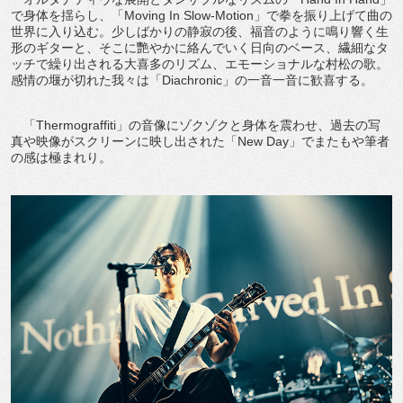
で身体を揺らし、「Moving In Slow-Motion」で拳を振り上げて曲の
世界に入り込む。少しばかりの静寂の後、福音のように鳴り響く生
形のギターと、そこに艷やかに絡んでいく日向のベース、繊細なタ
ッチで繰り出される大喜多のリズム、エモーショナルな村松の歌。
感情の堰が切れた我々は「Diachronic」の一音一音に歓喜する。
「Thermograffiti」の音像にゾクゾクと身体を震わせ、過去の写
真や映像がスクリーンに映し出された「New Day」でまたもや筆者
の感は極まれり。