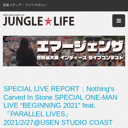
音楽メディア・フリーマガジン
SPECIAL LIVE REPORT：Nothing’s
Carved In Stone SPECIAL ONE-MAN
LIVE “BEGINNING 2021” feat.
『PARALLEL LIVES』
2021/2/27@USEN STUDIO COAST