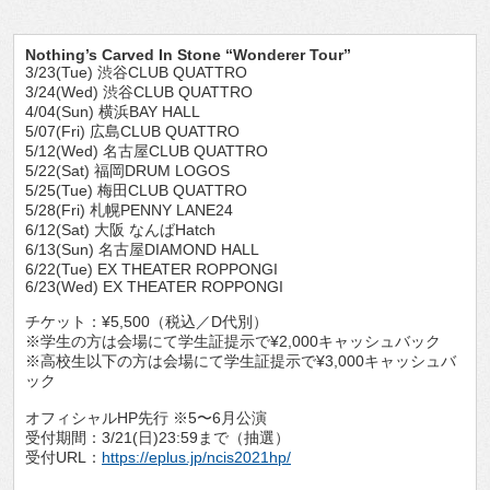
Nothing’s Carved In Stone “Wonderer Tour”
3/23(Tue) 渋谷CLUB QUATTRO
3/24(Wed) 渋谷CLUB QUATTRO
4/04(Sun) 横浜BAY HALL
5/07(Fri) 広島CLUB QUATTRO
5/12(Wed) 名古屋CLUB QUATTRO
5/22(Sat) 福岡DRUM LOGOS
5/25(Tue) 梅田CLUB QUATTRO
5/28(Fri) 札幌PENNY LANE24
6/12(Sat) 大阪 なんばHatch
6/13(Sun) 名古屋DIAMOND HALL
6/22(Tue) EX THEATER ROPPONGI
6/23(Wed) EX THEATER ROPPONGI
チケット：¥5,500（税込／D代別）
※学生の方は会場にて学生証提示で¥2,000キャッシュバック
※高校生以下の方は会場にて学生証提示で¥3,000キャッシュバ
ック
オフィシャルHP先行 ※5〜6月公演
受付期間：3/21(日)23:59まで（抽選）
受付URL：
https://eplus.jp/ncis2021hp/