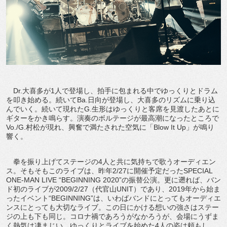
Dr.大喜多が1人で登場し、拍手に包まれる中でゆっくりとドラム
を叩き始める。続いてBa.日向が登場し、大喜多のリズムに乗り込
んでいく。続いて現れたG.生形はゆっくりと客席を見渡したあとに
ギターをかき鳴らす。演奏のボルテージが最高潮になったところで
Vo./G.村松が現れ、興奮で満たされた空気に「Blow It Up」が鳴り
響く。
拳を振り上げてステージの4人と共に気持ちで歌うオーディエン
ス。そもそもこのライブは、昨年2/27に開催予定だったSPECIAL
ONE-MAN LIVE “BEGINNING 2020”の振替公演。更に遡れば、バン
ド初のライブが2009/2/27（代官山UNIT）であり、2019年から始ま
ったイベント“BEGINNING”は、いわばバンドにとってもオーディエ
ンスにとっても大切なライブ。この日にかける想いの強さはステー
ジの上も下も同じ。コロナ禍であろうがなかろうが、会場にうずま
く熱気は凄まじい。ゆっくりとライブを始めた4人の姿は頼もし