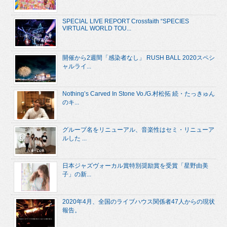
SPECIAL LIVE REPORT Crossfaith “SPECIES
VIRTUAL WORLD TOU...
開催から2週間「感染者なし」 RUSH BALL 2020スペシ
ャルライ...
Nothing’s Carved In Stone Vo./G.村松拓 続・たっきゅん
のキ...
グループ名をリニューアル、音楽性はセミ・リニューア
ルした ...
日本ジャズヴォーカル賞特別奨励賞を受賞「星野由美
子」の新...
2020年4月、全国のライブハウス関係者47人からの現状
報告。