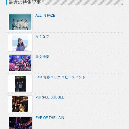
最近の特集記事
ALL iN FAZE
らくなつ
天女神樂
Lala 青春ロック!３ピースバンド!!
PURPLE BUBBLE
EVE OF THE LAIN