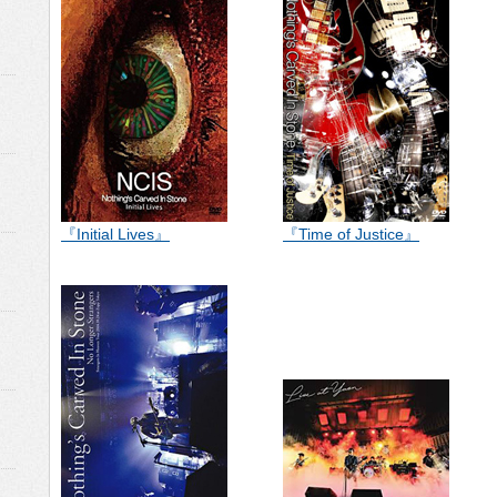
『Initial Lives』
『Time of Justice』