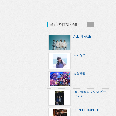
最近の特集記事
ALL iN FAZE
らくなつ
天女神樂
Lala 青春ロック!３ピース
バンド!!
PURPLE BUBBLE