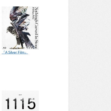
『A Silver Film』