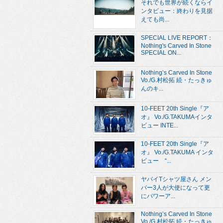
それでも世界が続くならイ
ンタビュー：終わりを見据
えても尚...
SPECIAL LIVE REPORT：
Nothing's Carved In Stone
SPECIAL ON...
Nothing’s Carved In Stone
Vo./G.村松拓 続・たっきゅ
んのキ...
10-FEET 20th Single『ア
オ』 Vo./G.TAKUMAインタ
ビュー INTE...
10-FEET 20th Single『ア
オ』 Vo./G.TAKUMA インタ
ビュー “...
ヤバイTシャツ屋さん メン
バー3人が大使になって更
にパワーア...
Nothing’s Carved In Stone
Vo./G.村松拓 続・たっきゅ