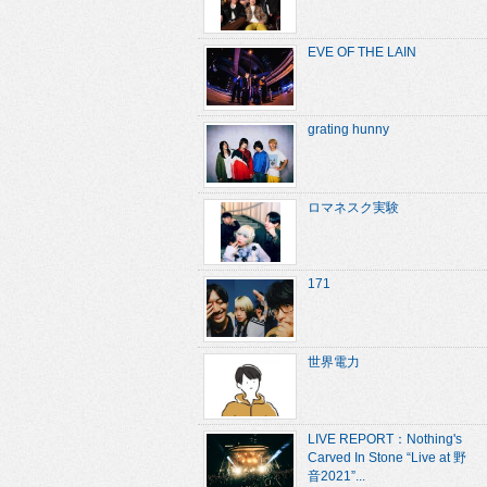
EVE OF THE LAIN
grating hunny
ロマネスク実験
171
世界電力
LIVE REPORT：Nothing's
Carved In Stone “Live at 野
音2021”...