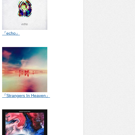
『echo』
『Strangers In Heaven』