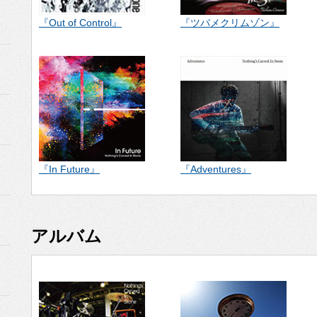
『Out of Control』
『ツバメクリムゾン』
『In Future』
『Adventures』
アルバム