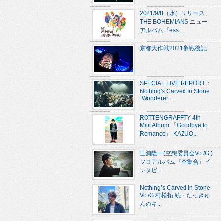
2021/9/8（水）リリース、
THE BOHEMIANS ニュー
アルバム『ess...
京都大作戦2021参戦後記
SPECIAL LIVE REPORT：
Nothing's Carved In Stone
“Wonderer ...
ROTTENGRAFFTY 4th
Mini Album 『Goodbye to
Romance』 KAZUO...
三浦隆一(空想委員会Vo./G.)
ソロアルバム『空集合』イ
ンタビ...
Nothing’s Carved In Stone
Vo./G.村松拓 続・たっきゅ
んのキ...