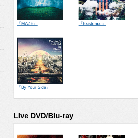
『MAZE』
『Existence』
『By Your Side』
Live DVD/Blu-ray