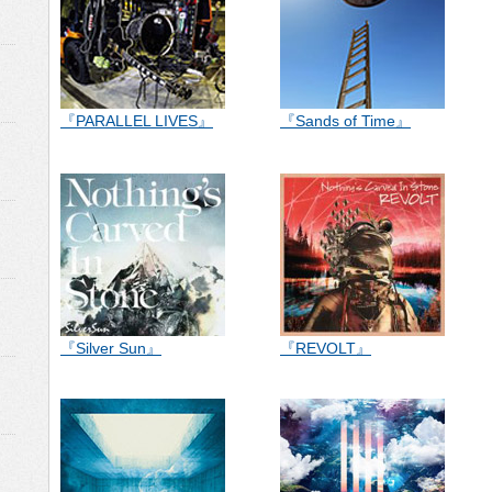
『PARALLEL LIVES』
『Sands of Time』
『Silver Sun』
『REVOLT』