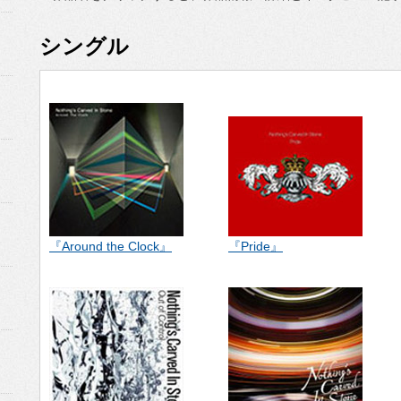
シングル
『Around the Clock』
『Pride』