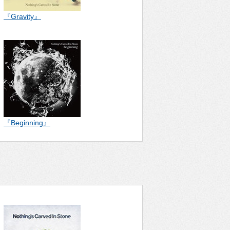
『Gravity』
『Beginning』