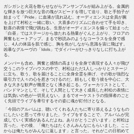
ガシガシと火花を散らせながらアンサンブルが組み上がる。金属的
な輝きを放つ巨大な音の塊がスピードを増して迫り、歌と手拍子が
始まって「Pride」に血液が流れ込む。オーディエンスは全員が腕
を上げて村松と一緒に歌い、大喜多のリズムに合わせて手を叩き、
歓喜の表情で飛び跳ねる。生形がオーディエンスを煽って始まった
「白昼」ではステージから放たれる熱量がぐんと上がり、フロアの
興奮もヒートアップ。まるで秒読みのようなコーラスを全身で感
じ、4人の体温を肌で感じ、胸を焦がしながら意識を宙に飛ばす。
凶暴なグルーヴの「Idols」でダイバーがひっきりなしに打ち上が
る。
メンバーも含め、興奮と感情の高まりを全身で表現する人々が飛び
交うこのライブハウスの中で、村松はただ1人しっかりとステージ
に立ち、歌う。歌を届けることに全身全霊を捧げ、その歌が強烈な
吸引力で人々の心を惹きつけるのだ。頼もしく歌う彼を中心に、大
きな大きな歓声が幾度となく沸き起こる。ヴォーカリストとして、
バンドマンとして、そして人間として大きく成長した村松の表情に
は気負いの色が一切見えない。まるでオーケストラの指揮者のごと
く先頭でライブを牽引するその姿に魂が釘付けとなる。
「今回のアルバムは、聴いてくれる人たちに寄り添えるようなもの
にしたいと思って作りました。ライブをすることで、アルバムが完
成していく実感があるんだよね。ありがとうございます」と村松は
言った。その後、「俺たちはたくさんみんなにもらいました。ここ
からは俺たちがみんなに返します」と言った。それがこの日初めて