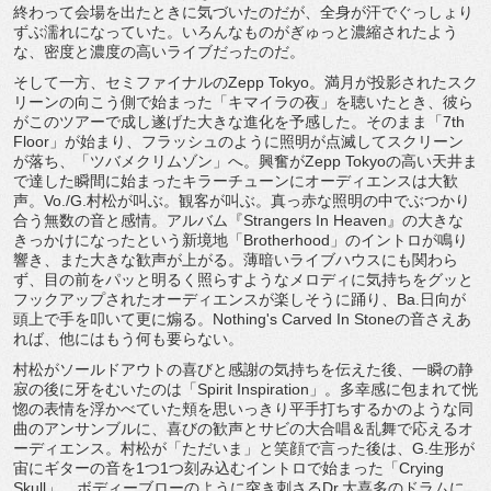
終わって会場を出たときに気づいたのだが、全身が汗でぐっしょり
ずぶ濡れになっていた。いろんなものがぎゅっと濃縮されたよう
な、密度と濃度の高いライブだったのだ。
そして一方、セミファイナルのZepp Tokyo。満月が投影されたスク
リーンの向こう側で始まった「キマイラの夜」を聴いたとき、彼ら
がこのツアーで成し遂げた大きな進化を予感した。そのまま「7th
Floor」が始まり、フラッシュのように照明が点滅してスクリーン
が落ち、「ツバメクリムゾン」へ。興奮がZepp Tokyoの高い天井ま
で達した瞬間に始まったキラーチューンにオーディエンスは大歓
声。Vo./G.村松が叫ぶ。観客が叫ぶ。真っ赤な照明の中でぶつかり
合う無数の音と感情。アルバム『Strangers In Heaven』の大きな
きっかけになったという新境地「Brotherhood」のイントロが鳴り
響き、また大きな歓声が上がる。薄暗いライブハウスにも関わら
ず、目の前をパッと明るく照らすようなメロディに気持ちをグッと
フックアップされたオーディエンスが楽しそうに踊り、Ba.日向が
頭上で手を叩いて更に煽る。Nothing's Carved In Stoneの音さえあ
れば、他にはもう何も要らない。
村松がソールドアウトの喜びと感謝の気持ちを伝えた後、一瞬の静
寂の後に牙をむいたのは「Spirit Inspiration」。多幸感に包まれて恍
惚の表情を浮かべていた頬を思いっきり平手打ちするかのような同
曲のアンサンブルに、喜びの歓声とサビの大合唱＆乱舞で応えるオ
ーディエンス。村松が「ただいま」と笑顔で言った後は、G.生形が
宙にギターの音を1つ1つ刻み込むイントロで始まった「Crying
Skull」。ボディーブローのように突き刺さるDr.大喜多のドラムに