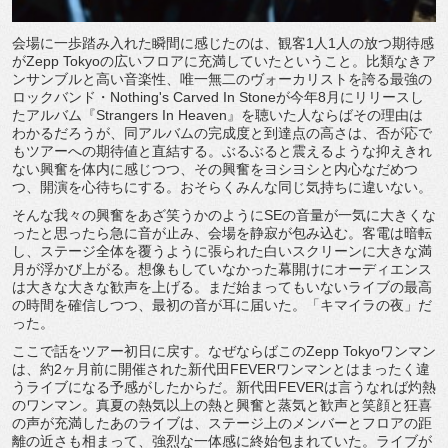
会場に一歩踏み入れた瞬間に感じたのは、観客1人1人の放つ期待感
がZepp Tokyoの広いフロアに充満していたということ。比類なきア
ンサンブルと高い音楽性、唯一無二のヴォーカリストを誇る最強の
ロックバンド・Nothing's Carved In Stoneが今年8月にリリースし
たアルバム『Strangers In Heaven』を聴いた人ならばその理由は
わかるだろうが、同アルバムの完成度と到達点の高さは、否が応で
もツアーへの期待値と直結する。ぶるぶると震えるような抑えきれ
ない興奮を体内に感じつつ、その興奮をヨシヨシと内心なだめつ
つ、開演を心待ちにする。おそらくみんな同じ気持ちに違いない。
そんな我々の興奮をあざ笑うかのようにSEの音量が一気に大きくな
ったと思ったら急に音が止み、会場を静寂が包み込む。客電は暗転
し、ステージ全体を覆うように張られた白いスクリーンに大きな満
月が浮かび上がる。想像もしていなかった幕開けにオーディエンス
は大きな大きな歓声を上げる。まだ始まってもいないライブの最高
の時間を確信しつつ、最初の音が耳に届いた。「キマイラの夜」だ
った。
ここで話をツアー初日に戻す。なぜならばこのZepp Tokyoワンマン
は、約2ヶ月前に開催された新代田FEVERワンマンとはまったく違
うライブになる予感がしたからだ。新代田FEVERは言うなれば灼熱
のワンマン。真夏の熱気以上の熱と興奮と蒸気と歓声と笑顔と狂喜
の声が充満したあのライブは、ステージ上のメンバーとフロアの距
離の近さも相まって、強烈な一体感に終始包まれていた。ライブが