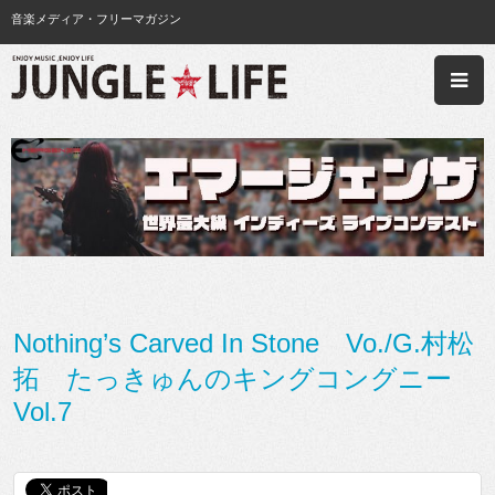
音楽メディア・フリーマガジン
Nothing’s Carved In Stone Vo./G.村松
拓 たっきゅんのキングコングニー
Vol.7