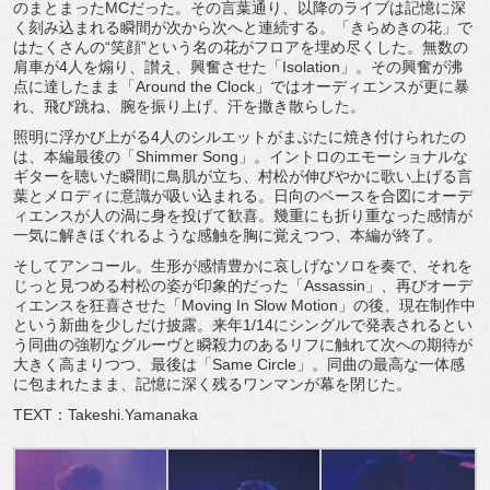
のまとまったMCだった。その言葉通り、以降のライブは記憶に深
く刻み込まれる瞬間が次から次へと連続する。「きらめきの花」で
はたくさんの“笑顔”という名の花がフロアを埋め尽くした。無数の
肩車が4人を煽り、讃え、興奮させた「Isolation」。その興奮が沸
点に達したまま「Around the Clock」ではオーディエンスが更に暴
れ、飛び跳ね、腕を振り上げ、汗を撒き散らした。
照明に浮かび上がる4人のシルエットがまぶたに焼き付けられたの
は、本編最後の「Shimmer Song」。イントロのエモーショナルな
ギターを聴いた瞬間に鳥肌が立ち、村松が伸びやかに歌い上げる言
葉とメロディに意識が吸い込まれる。日向のベースを合図にオーデ
ィエンスが人の渦に身を投げて歓喜。幾重にも折り重なった感情が
一気に解きほぐれるような感触を胸に覚えつつ、本編が終了。
そしてアンコール。生形が感情豊かに哀しげなソロを奏で、それを
じっと見つめる村松の姿が印象的だった「Assassin」、再びオーデ
ィエンスを狂喜させた「Moving In Slow Motion」の後、現在制作中
という新曲を少しだけ披露。来年1/14にシングルで発表されるとい
う同曲の強靭なグルーヴと瞬殺力のあるリフに触れて次への期待が
大きく高まりつつ、最後は「Same Circle」。同曲の最高な一体感
に包まれたまま、記憶に深く残るワンマンが幕を閉じた。
TEXT：Takeshi.Yamanaka