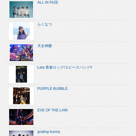
ALL iN FAZE
らくなつ
天女神樂
Lala 青春ロック!３ピースバンド!!
PURPLE BUBBLE
EVE OF THE LAIN
grating hunny