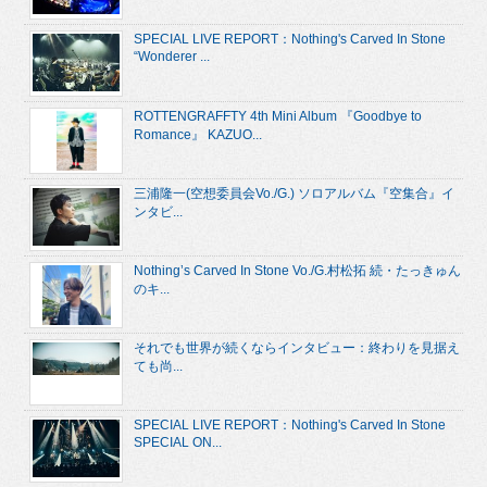
SPECIAL LIVE REPORT：Nothing's Carved In Stone
“Wonderer ...
ROTTENGRAFFTY 4th Mini Album 『Goodbye to
Romance』 KAZUO...
三浦隆一(空想委員会Vo./G.) ソロアルバム『空集合』イ
ンタビ...
Nothing’s Carved In Stone Vo./G.村松拓 続・たっきゅん
のキ...
それでも世界が続くならインタビュー：終わりを見据え
ても尚...
SPECIAL LIVE REPORT：Nothing's Carved In Stone
SPECIAL ON...