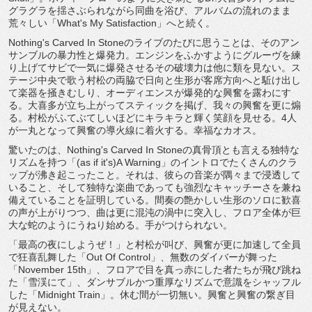
グラグラを揺さぶられながら同曲を浴び、アルバムの流れのまま
荒々しい「What's My Satisfaction」へと続く。
Nothing's Carved In Stoneのライブのたびに思うことは、そのアン
サンブルの暴力性と爆発力。エンジンをふかすようにグルーヴを練
り上げてサビで一気に爆発させるその破壊力は他に類を見ない。ス
テージ中央で歌う村松の両脇で日向と生形が客席方向へと駈け出し
て楽器を掻きむしり、オーディエンスが爆発的な興奮を露わにす
る。大喜多が立ち上がってスティックを掲げ、我々の興奮を更に煽
る。村松がふてぶてしいほどにキラキラと輝く笑顔を見せる。4人
が一丸となって興奮の導火線に着火する。幸福なカオス。
驚いたのは、Nothing's Carved In Stoneの真骨頂とも言える独特な
リズムを持つ「(as if it's)A Warning」のイントロでたくさんのクラ
ップが沸き起こったこと。それは、彼らの音楽が隅々まで浸透して
いること、そして独特な楽曲であっても強烈なキャッチーさを兼ね
備えていることを証明している。間奏の艶かしい生形のソロに歓喜
の声が上がりつつ、曲は更に混沌の渦中に突入し、フロア全体が巨
大な蛇のようにうねり始める。手がつけられない。
「最高の夜にしようぜ！」と村松が叫び、興奮が更に加速して全員
で狂喜乱舞した「Out Of Control」、無数のダイバーが舞った
「November 15th」、フロアで目を真っ赤にした者たちが飛び跳ね
た「雪渓にて」、ダンサブルかつ重厚なリズムで意識をシャッフル
した「Midnight Train」。休む間が一切無い。興奮と興奮の繋ぎ目
が見えない。