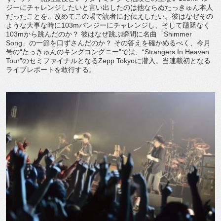
ジーにチャレンジしたいと言い出したのは他ならぬたっきゅん本人
だったことを、改めてこの場で読者にお伝えしたい。彼はなぜその
ような大事な時に103mバンジーにチャレンジし、そして躊躇なく
103mから跳んだのか？ 彼はなぜ跳ぶ瞬間に名曲「Shimmer
Song」の一節を口ずさんだのか？ その答えを確かめるべく、今月
号の“たっきゅんのキングコングニー”では、“Strangers In Heaven
Tour”のセミファイナルとなるZepp Tokyoに潜入。当連載初となる
ライブレポートを敢行する。