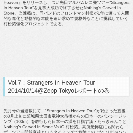
Heaven』をリリースし、つい先日アルバムレコ発ツアー“Strangers
In Heaven Tour”を見事大成功で終了させたNothing's Carved In
Stone。当連載は、同バンドのフロントマン村松が1年に渡って人間
的な進化と動物的な本能を追い求めて規格外なことに挑戦していく
村松拓強化プロジェクトである。
Vol.7：Strangers In Heaven Tour
2014/10/14@Zepp Tokyoレポートの巻
先月号の当連載にて、“Strangers In Heaven Tour”が始まった直後
の9月上旬に茨城県太田市竜神大吊橋からの日本一のバンジージャ
ンプ（103m）を敢行した日本一の漢を目指す漢・たっきゅんこと
Nothing's Carved In Stone Vo./G.村松拓。高所恐怖症にも関わら
ず、ツアー開始直後というタイミングで危険この上ない103mバン