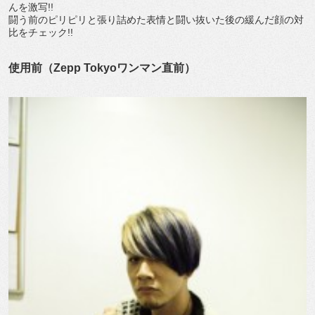
んを激写!!
闘う前のピリピリと張り詰めた表情と闘い抜いた後の緩んだ顔の対
比をチェック!!
使用前（Zepp Tokyoワンマン直前）