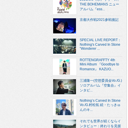
THE BOHEMIANS ニュー
アルバム『ess...
京都大作戦2021参戦後記
SPECIAL LIVE REPORT：
Nothing's Carved In Stone
“Wonderer ...
ROTTENGRAFFTY 4th
Mini Album 『Goodbye to
Romance』 KAZUO...
三浦隆一(空想委員会Vo./G.)
ソロアルバム『空集合』イ
ンタビ...
Nothing’s Carved In Stone
Vo./G.村松拓 続・たっきゅ
んのキ...
それでも世界が続くならイ
ンタビュー：終わりを見据