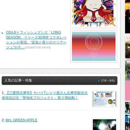
OSAJI × フィッシュマンズ「LONG
SEASON」リリース30周年コラボレー
ションが実現。“音楽と香りのマリアー
ジュ”がテ...
(2026/07/30 09:45)
人気の記事・特集
(7/8～8/6)
1,
【三重県志摩市】ヤバイTシャツ屋さん志摩市観光大
使就任記念「聖地化プロジェクト」第２弾始動！
2,
Mrs. GREEN APPLE