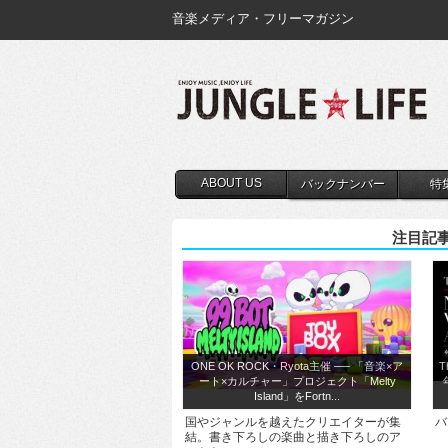
音楽メディア・フリーマガジン
ABOUT US
バックナンバー
特
注目記
ONE OK ROCK・Ryota主催 ── 「音楽×ア
T
ート×カルチャー」プロジェクト「Melty
Island」をFortn...
国やジャンルを越えたクリエイターが集
バ
結。書き下ろしの楽曲と描き下ろしのア