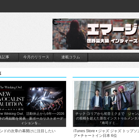
集記事
今月のリリース
連載コラム
事
he Winking Owl、活動休止から6年──2026
チック·コリアから初音ミクまで ジャン
年の再始動を発表 新ボーカリストオーデ
の垣根を超えた新生インストゥルメンタ
ィションを...
『寿司ドミ...
ンドの次章の幕開けに注目したい
iTunes Store • ジャズ ジャズ トップソ
グ • チャートイン日本 6位