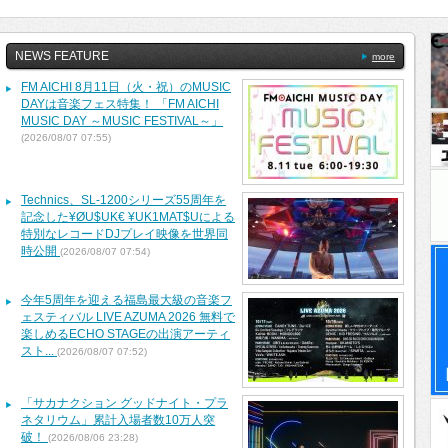
NEWS FEATURE
more
FM AICHI 8月11日（火・祝）のMUSIC
DAYは音楽フェス特集！ 「FM AICHI
MUSIC DAY ～MUSIC FESTIVAL～」
(2026/08/07 07:55)
Technics、SL-1200シリーズ55周年を
記念した¥ØU$UK€ ¥UK1MAT$Uによる
特別なレコードDJプレイ映像を世界同
時公開
(2026/08/07 07:54)
今年5周年を迎える福島最大級の音楽フ
ェスティバル LIVE AZUMA 2026 無料で
楽しめるECHO STAGEの出演アーティ
スト...
(2026/08/07 07:52)
「サカナクション グッドナイト・プラ
ネタリウム」累計入場者数10万人突
破！
(2026/08/06 23:28)