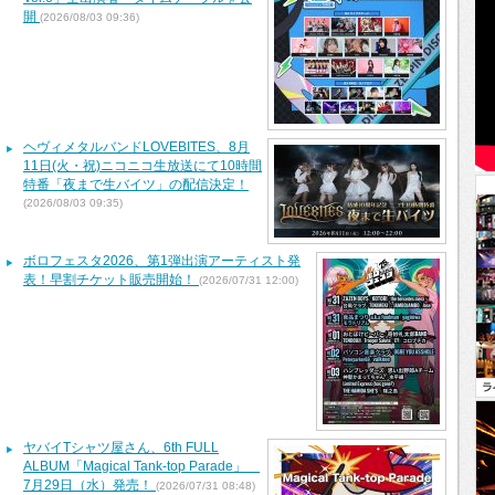
開
(2026/08/03 09:36)
ヘヴィメタルバンドLOVEBITES、8月
11日(火・祝)ニコニコ生放送にて10時間
特番「夜まで生バイツ」の配信決定！
(2026/08/03 09:35)
ボロフェスタ2026、第1弾出演アーティスト発
表！早割チケット販売開始！
(2026/07/31 12:00)
ヤバイTシャツ屋さん、6th FULL
ALBUM「Magical Tank-top Parade」
7月29日（水）発売！
(2026/07/31 08:48)