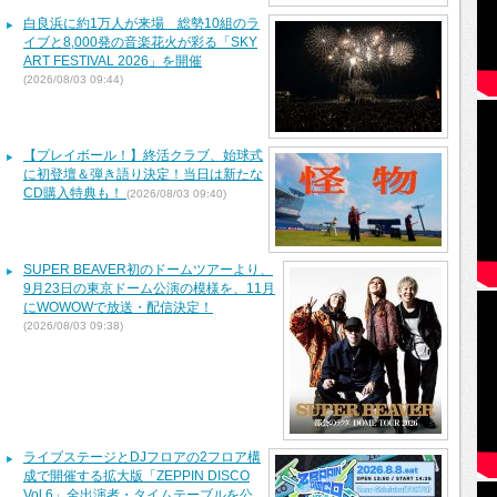
白良浜に約1万人が来場 総勢10組のラ
イブと8,000発の音楽花火が彩る「SKY
ART FESTIVAL 2026」を開催
(2026/08/03 09:44)
【プレイボール！】終活クラブ、始球式
に初登壇＆弾き語り決定！当日は新たな
CD購入特典も！
(2026/08/03 09:40)
SUPER BEAVER初のドームツアーより、
9月23日の東京ドーム公演の模様を、11月
にWOWOWで放送・配信決定！
(2026/08/03 09:38)
ライブステージとDJフロアの2フロア構
成で開催する拡大版「ZEPPIN DISCO
Vol.6」全出演者・タイムテーブルを公