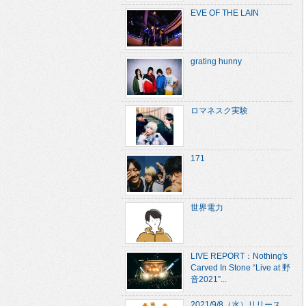
EVE OF THE LAIN
grating hunny
ロマネスク実験
171
世界電力
LIVE REPORT：Nothing's
Carved In Stone “Live at 野
音2021”...
2021/9/8（水）リリース、