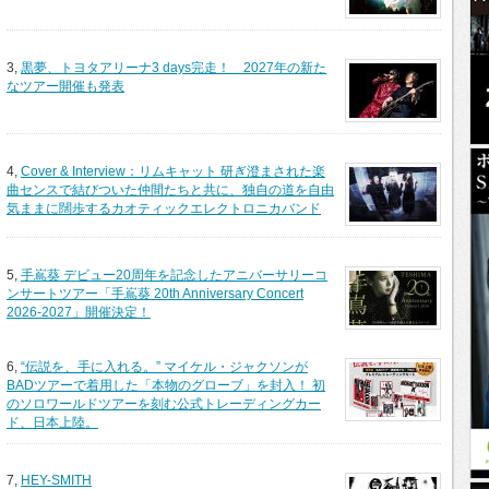
3,
黒夢、トヨタアリーナ3 days完走！ 2027年の新た
なツアー開催も発表
4,
Cover & Interview：リムキャット 研ぎ澄まされた楽
曲センスで結びついた仲間たちと共に、独自の道を自由
気ままに闊歩するカオティックエレクトロニカバンド
5,
手嶌葵 デビュー20周年を記念したアニバーサリーコ
ンサートツアー「手嶌葵 20th Anniversary Concert
2026-2027」開催決定！
6,
“伝説を、手に入れる。” マイケル・ジャクソンが
BADツアーで着用した「本物のグローブ」を封入！ 初
のソロワールドツアーを刻む公式トレーディングカー
ド、日本上陸。
7,
HEY-SMITH