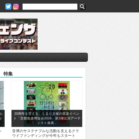
特集
ル
20周年を迎える、くるり主催の音楽イベン
ル
ト「京都音楽博覧会2026」第3弾出演アーテ
ィスト発表...
ン
音博のサステナブルな活動を支えるクラ
ウドファンディングが今年もスタート