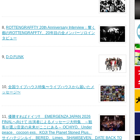
8,
ROTTENGRAFFTY 20th Anniversary Interview：響く
都のROTTENGRAFFTY、20年目の全メンバーソロイン
タビュー
9,
D.O.FUNK
10,
全国ライブハウス特集〜ライブハウスから届いたメ
ッセージ〜
11,
優勝すればドイツ!! EMERGENZA JAPAN 2026
FINALへ向けて 出演者によるメッセージ大特集 ～観
客が選ぶ音楽の未来がここにある～ OCHIYO、Under
peace、cocoon exs、KOJI The Planet Stoned Plus、
サイハテジンルイ、BERED、Limes、SHAMISEVEN、DATE BACK TO