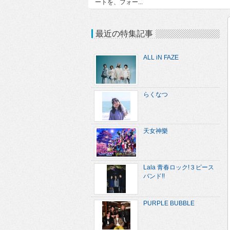
ートを、フォー...
最近の特集記事
ALL iN FAZE
らくなつ
天女神樂
Lala 青春ロック!３ピース
バンド!!
PURPLE BUBBLE