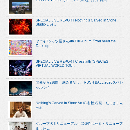
10-FEET 19th Single『シエラのように』特集
SPECIAL LIVE REPORT Nothing's Carved In Stone
Studio Live...
ヤバイTシャツ屋さん4th Full Album『You need the
Tank-top...
SPECIAL LIVE REPORT Crossfaith “SPECIES
VIRTUAL WORLD TOU...
開催から2週間「感染者なし」 RUSH BALL 2020スペシ
ャルライ...
Nothing’s Carved In Stone Vo./G.村松拓 続・たっきゅん
のキ...
グループ名をリニューアル、音楽性はセミ・リニューア
ルした ...