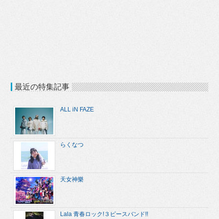
最近の特集記事
ALL iN FAZE
らくなつ
天女神樂
Lala 青春ロック!３ピースバンド!!