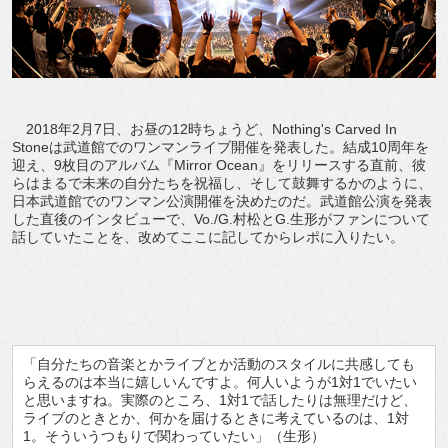
2018年2月7日、お昼の12時ちょうど、Nothing's Carved In
Stoneは武道館でのワンマンライブ開催を発表した。結成10周年を
迎え、9枚目のアルバム『Mirror Ocean』をリリースする直前、彼
らはまるで未来の自分たちを祝福し、そして鼓舞するかのように、
日本武道館でのワンマン公演開催を決めたのだ。武道館公演を発表
した直後のインタビューで、Vo./G.村松とG.生形がファンについて
話していたことを、改めてここに記してからレポに入りたい。
「自分たちの音楽とかライブとか活動のスタイルに共感しても
らえるのは本当に嬉しいんですよ。何人いようが1対1でいたい
と思いますね。実際のところ、1対1で話したりは無理だけど、
ライブのときとか、何かを届けるときに考えているのは、1対
1。そういうつもりで関わっていたい」（生形）