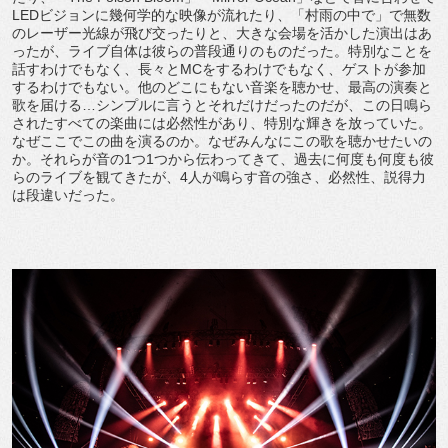
LEDビジョンに幾何学的な映像が流れたり、「村雨の中で」で無数
のレーザー光線が飛び交ったりと、大きな会場を活かした演出はあ
ったが、ライブ自体は彼らの普段通りのものだった。特別なことを
話すわけでもなく、長々とMCをするわけでもなく、ゲストが参加
するわけでもない。他のどこにもない音楽を聴かせ、最高の演奏と
歌を届ける…シンプルに言うとそれだけだったのだが、この日鳴ら
されたすべての楽曲には必然性があり、特別な輝きを放っていた。
なぜここでこの曲を演るのか。なぜみんなにこの歌を聴かせたいの
か。それらが音の1つ1つから伝わってきて、過去に何度も何度も彼
らのライブを観てきたが、4人が鳴らす音の強さ、必然性、説得力
は段違いだった。