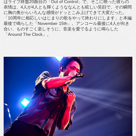
はライブ終盤20曲目の「Out of Control」で、そこに映った彼らの
表情は、4人が4人とも輝くようななんとも眩しい笑顔で、その瞬間
に胸の奥からいろんな感情がドッとこみ上げてきて大変だった。
「10周年に相応しいはじまりの歌をやって終わりにします」と本編
最後で鳴らした「November 15th」。アンコール最後に4人が向き
合い、ものすごく楽しそうに、音楽を愛でるように鳴らした
「Around The Clock」。