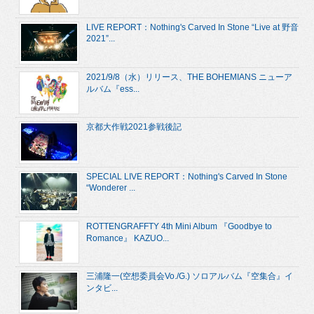
LIVE REPORT：Nothing's Carved In Stone “Live at 野音
2021”...
2021/9/8（水）リリース、THE BOHEMIANS ニューア
ルバム『ess...
京都大作戦2021参戦後記
SPECIAL LIVE REPORT：Nothing's Carved In Stone
“Wonderer ...
ROTTENGRAFFTY 4th Mini Album 『Goodbye to
Romance』 KAZUO...
三浦隆一(空想委員会Vo./G.) ソロアルバム『空集合』イ
ンタビ...