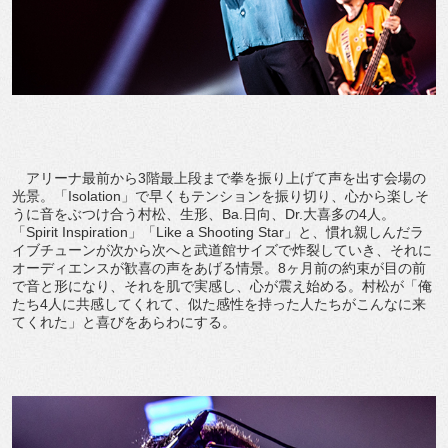
アリーナ最前から3階最上段まで拳を振り上げて声を出す会場の
光景。「Isolation」で早くもテンションを振り切り、心から楽しそ
うに音をぶつけ合う村松、生形、Ba.日向、Dr.大喜多の4人。
「Spirit Inspiration」「Like a Shooting Star」と、慣れ親しんだラ
イブチューンが次から次へと武道館サイズで炸裂していき、それに
オーディエンスが歓喜の声をあげる情景。8ヶ月前の約束が目の前
で音と形になり、それを肌で実感し、心が震え始める。村松が「俺
たち4人に共感してくれて、似た感性を持った人たちがこんなに来
てくれた」と喜びをあらわにする。