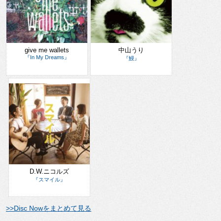
give me wallets
中山うり
『In My Dreams』
『鰻』
D.W.ニコルズ
『スマイル』
>>Disc Nowをまとめて見る