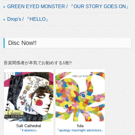
GREEN EYED MONSTER / 『OUR STORY GOES ON』
Drop's / 『HELLO』
Disc Now!!
音楽関係者が本気でお勧めする1枚!!
Salt Cathedral
fula
『il abanico』
『apology man/night adventure』