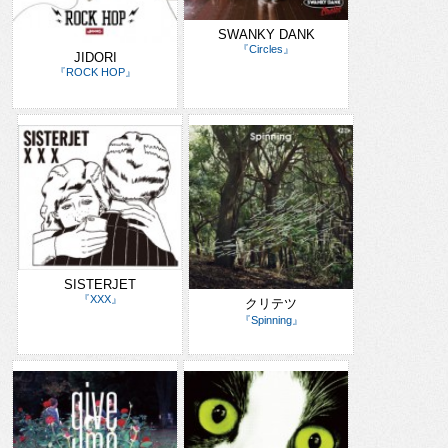
SWANKY DANK
『Circles』
JIDORI
『ROCK HOP』
SISTERJET
『XXX』
クリテツ
『Spinning』