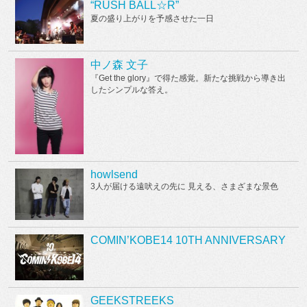
“RUSH BALL☆R”
夏の盛り上がりを予感させた一日
中ノ森 文子
『Get the glory』で得た感覚。新たな挑戦から導き出
したシンプルな答え。
howlsend
3人が届ける遠吠えの先に 見える、さまざまな景色
COMIN’KOBE14 10TH ANNIVERSARY
GEEKSTREEKS