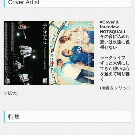
Cover Artist
■Cover &
Interview
HOTSQUALL
その音に込めた
想いは永遠に色
褪せない
ラックライフ
ずっと大切にし
てきた想いは心
を越えて鳴り響
く
(画像をクリック
で拡大)
特集