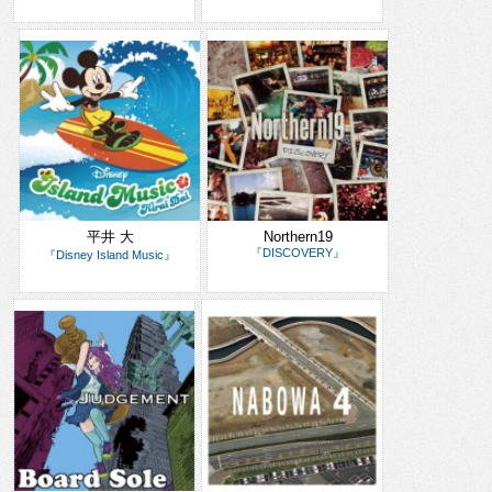
平井 大
Northern19
『DISCOVERY』
『Disney Island Music』