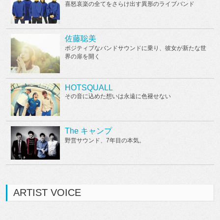
喜怒哀楽の全てをさらけ出す異形のライブバンド
佐藤聡美
ポジティブなバンドサウンドに乗り、彼女が新たな世
界の扉を開く
HOTSQUALL
その音に込めた想いは永遠に色褪せない
The キャンプ
野営サウンド、7年目の本気。
ARTIST VOICE