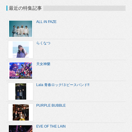
最近の特集記事
ALL iN FAZE
らくなつ
天女神樂
Lala 青春ロック!３ピースバンド!!
PURPLE BUBBLE
EVE OF THE LAIN