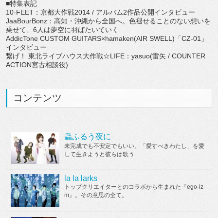
■特集表記
10-FEET：京都大作戦2014 / アルバム2作品公開インタビュー
JaaBourBonz：高知・沖縄から全国へ。色褪せることのない想いを
乗せて、6人は夢空に羽ばたいていく
AddicTone CUSTOM GUITARS×hamaken(AIR SWELL)「CZ-01」
インタビュー
繋げ！ 東北ライブハウス大作戦☆LIFE：yasuo(雷矢 / COUNTER
ACTION宮古相談役)
コンテンツ
蟲ふるう夜に
未完成でも不安定でもいい。「愛すべきわたし」を愛
して生きようと彼らは歌う
la la larks
トップクリエイターとのコラボから生まれた『ego-iz
m』。その意思の全て。