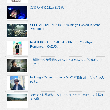
京都大作戦2021参戦後記
SPECIAL LIVE REPORT：Nothing's Carved In Stone
“Wonderer ...
ROTTENGRAFFTY 4th Mini Album 『Goodbye to
Romance』 KAZUO...
三浦隆一(空想委員会Vo./G.) ソロアルバム『空集合』イ
ンタビ...
Nothing’s Carved In Stone Vo./G.村松拓 続・たっきゅん
のキ...
それでも世界が続くならインタビュー：終わりを見据え
ても尚...