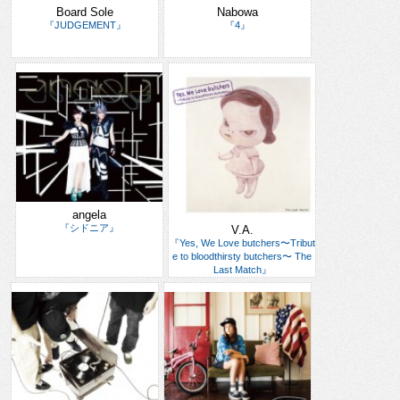
Board Sole
Nabowa
『JUDGEMENT』
『4』
angela
『シドニア』
V.A.
『Yes, We Love butchers〜Tribut
e to bloodthirsty butchers〜 The
Last Match』