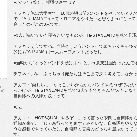
●ハハハ（笑）。就職や進学は？
チフネ：俺は大学生で、18歳の頃は前のバンドをやっていたんです。
で、“AIR JAM”に行ってメロコアをやりたいと思うようにな
合したのがこの3人です。
●3人が描いていた夢みたいなものが、Hi-STANDARDを観て
チフネ：そうですね。当時そういうバンドってめちゃくちゃ多
的にも“AIR JAM”は一大ムーブメントだったし。
●当時から“ずっとバンドを続けよう”という意志は固かったんで
チフネ：いや、ぶっちゃけ俺たちはそこまで深く考えていなか
アカマ：“楽しいし、かっこいいからからバンドやろうぜ”みた
っかけが、Hi-STANDARDを観て“3人でもできるんだ”みた
自衛隊への入隊が決まって。
●お。
アカマ：「HOTSQUALLやるぞ！」って言った瞬間に自衛隊
通知が来て、「じゃあ行ってきます」みたいな。自衛隊をやり
うな感覚でやっていたし、自衛隊と音楽のどっちを選ぶかって
す。