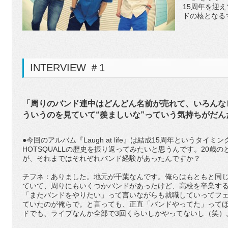
15周年を迎
ドの核となる
INTERVIEW ＃1
「周りのバンド連中はどんどん名前が売れて、いろんな
ういうのを見ていて“羨ましいな”っていう気持ちがだ
●今回のアルバム『Laugh at life』は結成15周年というタ
HOTSQUALLの歴史を振り返ってみたいと思うんです。20歳の
が、それまではそれぞれバンド経験があったんですか？
チフネ：ありました。地元が千葉なんです。俺らはもともと同
ていて、周りにもいくつかバンドがあったけど、高校を卒業す
「またバンドをやりたい」って言いながらも就職していってフ
ていたのが俺らで。と言っても、正直「バンドやってた」って
ドでも、ライブなんか全部で3回くらいしかやってないし（笑）