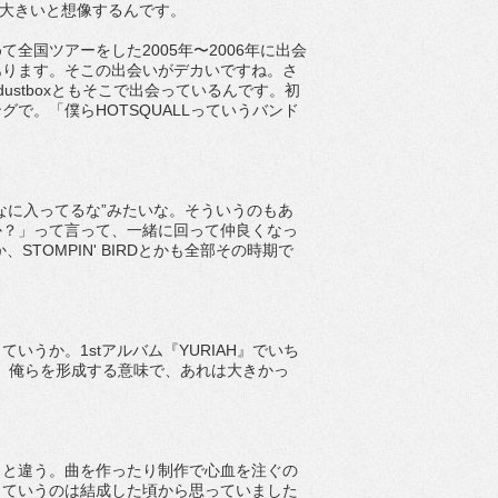
”が大きいと想像するんです。
全国ツアーをした2005年〜2006年に出会
あります。そこの出会いがデカいですね。さ
dustboxともそこで出会っているんです。初
で。「僕らHOTSQUALLっていうバンド
なに入ってるな”みたいな。そういうのもあ
か？」って言って、一緒に回って仲良くなっ
STOMPIN' BIRDとかも全部その時期で
うか。1stアルバム『YURIAH』でいち
です。俺らを形成する意味で、あれは大きかっ
っと違う。曲を作ったり制作で心血を注ぐの
っていうのは結成した頃から思っていました