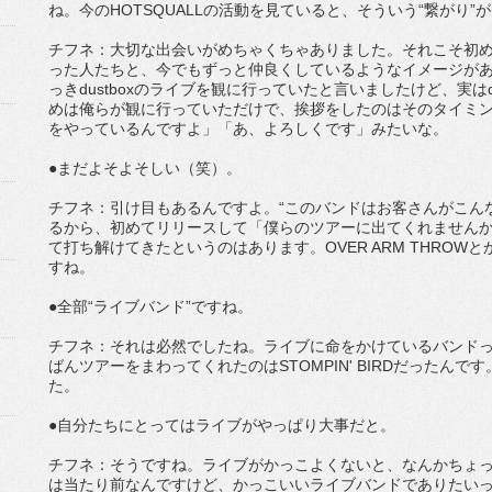
ね。今のHOTSQUALLの活動を見ていると、そういう“繋がり
チフネ：大切な出会いがめちゃくちゃありました。それこそ初めて
った人たちと、今でもずっと仲良くしているようなイメージが
っきdustboxのライブを観に行っていたと言いましたけど、実は
めは俺らが観に行っていただけで、挨拶をしたのはそのタイミング
をやっているんですよ」「あ、よろしくです」みたいな。
●まだよそよそしい（笑）。
チフネ：引け目もあるんですよ。“このバンドはお客さんがこん
るから、初めてリリースして「僕らのツアーに出てくれません
て打ち解けてきたというのはあります。OVER ARM THROWとか、
すね。
●全部“ライブバンド”ですね。
チフネ：それは必然でしたね。ライブに命をかけているバンドってい
ばんツアーをまわってくれたのはSTOMPIN' BIRDだったん
た。
●自分たちにとってはライブがやっぱり大事だと。
チフネ：そうですね。ライブがかっこよくないと、なんかちょ
は当たり前なんですけど、かっこいいライブバンドでありたい