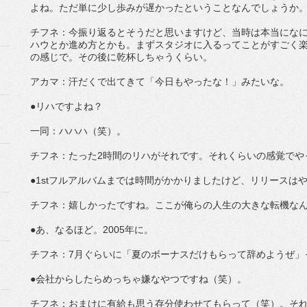
よね。ただ単に少し歩みが遅かったということなんでしょうか
チフネ：今振り返るとそうだと思いますけど、当時は本当にな
ハウとか進め方とかも。まずスタジオに入るってことがすごく
の感じで。その後に乾杯しちゃうくらい。
アカマ：汗だくで出てきて「今日もやったな！」みたいな。
●リハですよね？
一同：ハハハ（笑）。
チフネ：たった2時間のリハがそれです。それくらいの感覚でや
●1stフルアルバムまでは時間がかかりましたけど、リリースは
チフネ：嬉しかったですね。ここが俺らの人生の大きな転機な
●あ、なるほど。2005年に。
チフネ：7月ぐらいに「夏のボーナスだけもらって辞めようぜ」
●会社からしたらめっちゃ嫌なやつですね（笑）。
チフネ：おまけに有給も思う存分使わせてもらって（笑）。それ