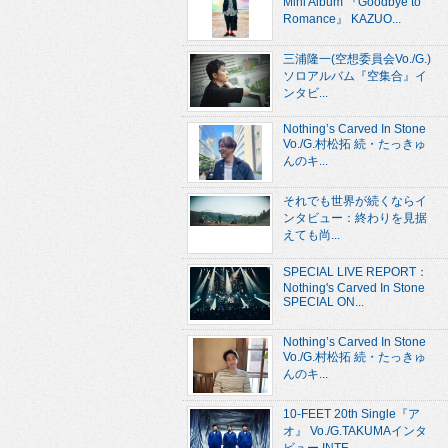
Mini Album 『Goodbye to
Romance』 KAZUO...
三浦隆一(空想委員会Vo./G.)
ソロアルバム『空集合』イ
ンタビ...
Nothing’s Carved In Stone
Vo./G.村松拓 続・たっきゅ
んのキ...
それでも世界が続くならイ
ンタビュー：終わりを見据
えても尚...
SPECIAL LIVE REPORT：
Nothing's Carved In Stone
SPECIAL ON...
Nothing’s Carved In Stone
Vo./G.村松拓 続・たっきゅ
んのキ...
10-FEET 20th Single『ア
オ』 Vo./G.TAKUMAインタ