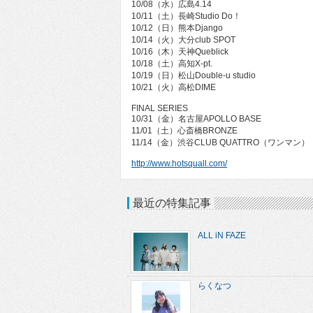
10/08（水）広島4.14
10/11（土）長崎Studio Do！
10/12（日）熊本Django
10/14（火）大分club SPOT
10/16（木）天神Queblick
10/18（土）高知X-pt.
10/19（日）松山Double-u studio
10/21（火）高松DIME
FINAL SERIES
10/31（金）名古屋APOLLO BASE
11/01（土）心斎橋BRONZE
11/14（金）渋谷CLUB QUATTRO（ワンマン）
http://www.hotsquall.com/
最近の特集記事
ALL iN FAZE
らくなつ