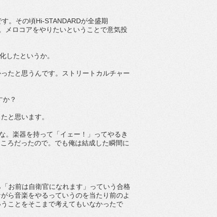
その頃Hi-STANDARDが全盛期
って。メロコアをやりたいということで意気投
具現化したというか。
かったと思うんです。ストリートカルチャー
すか？
ったと思います。
いな。楽器を持って「イェー！」ってやるき
いなところだったので。でも俺は結成した瞬間に
から「お前は自衛官になれます」っていう合格
ながら音楽をやるっていうのを当たり前のよ
いうことをそこまで考えてもいなかったで