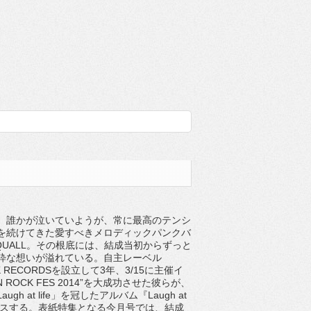
、誰かが泣いていようが、常に最高のテンシ
を続けてきた愛すべきメロディックパンクバ
QUALL。その根底には、結成当初からずっと
粋な想いが溢れている。自主レーベル
CK RECORDSを設立して3年、3/15に主催イ
N ROCK FES 2014”を大成功させた彼らが、
gh at life」を冠したアルバム『Laugh at
リースする。表紙特集となる今月号では、結成