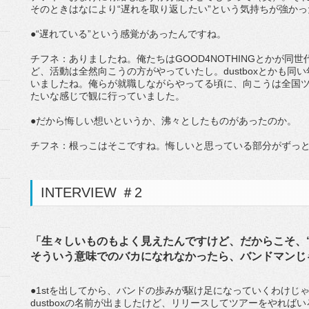
そのときはなにより“遅れを取り返したい”という気持ちが強かっ
●“遅れている”という感覚があったんですね。
チフネ：ありましたね。俺たちはGOOD4NOTHINGとかが同
ど、活動は全然向こうの方がやっていたし。dustboxとかも
いましたね。俺らが就職しながらやってる頃に、向こうは全国ツ
たいな感じで観に行っていました。
●だから悔しい想いというか、沸々としたものがあったのか。
チフネ：根っこはそこですね。悔しいと思っている部分がずっ
INTERVIEW ＃2
「生々しいものもよく見えたんですけど、だからこそ、
そういう意味でのバカになれなかったら、バンドマンじ
●1stを出してから、バンドの歩みが駆け足になっていくわけじゃな
dustboxの名前が出ましたけど、リリースしてツアーをやれ