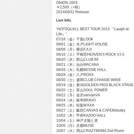
ONION-1003
￥2,500（+税）
2014/06/11 Release
Live Info.
“HOTSQUALL BEST TOUR 2014 『Laugh at
Life』”
07/18（金）千葉LOOK
08/01（金）水戸LIGHT HOUSE
08/08（月）横浜F.A.D
08/16（土）宇都宮HEAVEN'S ROCK VJ-2
08/20（水）郡山CLUB #9
08/21（木）仙台MACANA
08/26（火）札幌BESSIE HALL
08/28（金）八戸ROXX
08/30（土）盛岡CLUB CHANGE WAVE
09/19（金）新潟GOLDEN PIGS BLACK STAGE
09/20（土）富山SOUL POWER
09/22（月）金沢vanvanV4
09/24（水）岐阜BRAVO
09/25（木）松阪M'AXA
09/27（土）飯田CANVAS & CAFEINdustry
10/02（木）甲府KAZOO HALL
10/04（土）神戸太陽と虎
10/05（日）京都MUSE
10/07（火）岡山CRAZYMAMA 2nd Room