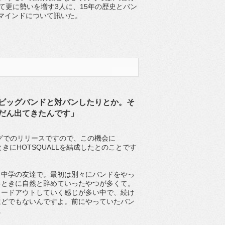
えて更に勢いを増す3人に、15年の歴史とバン
マインドについて訊いた。
ビッグバンドと対バンしたりとか。そ
んだん出てきたんです」
イミングでのリリースですので、この機会に
ときにHOTSQUALLを結成したとのことです
じ中学の友達で。最初は別々にバンドをやっ
るときに自然と辞めていったやつが多くて。
ェードアウトしていく感じが多い中で、続け
ほどでもないんですよ。前にやっていたバン
。