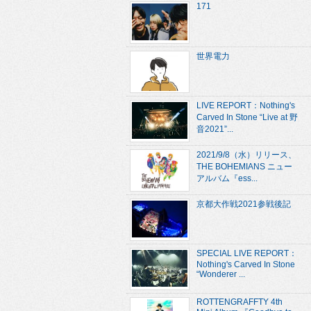
171
世界電力
LIVE REPORT：Nothing's
Carved In Stone “Live at 野
音2021”...
2021/9/8（水）リリース、
THE BOHEMIANS ニュー
アルバム『ess...
京都大作戦2021参戦後記
SPECIAL LIVE REPORT：
Nothing's Carved In Stone
“Wonderer ...
ROTTENGRAFFTY 4th