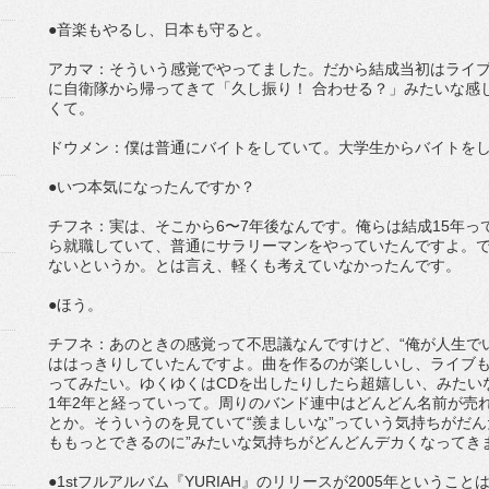
●音楽もやるし、日本も守ると。
アカマ：そういう感覚でやってました。だから結成当初はライ
に自衛隊から帰ってきて「久し振り！ 合わせる？」みたいな感
くて。
ドウメン：僕は普通にバイトをしていて。大学生からバイトを
●いつ本気になったんですか？
チフネ：実は、そこから6〜7年後なんです。俺らは結成15年
ら就職していて、普通にサラリーマンをやっていたんですよ。
ないというか。とは言え、軽くも考えていなかったんです。
●ほう。
チフネ：あのときの感覚って不思議なんですけど、“俺が人生で
ははっきりしていたんですよ。曲を作るのが楽しいし、ライブ
ってみたい。ゆくゆくはCDを出したりしたら超嬉しい、みたい
1年2年と経っていって。周りのバンド連中はどんどん名前が売
とか。そういうのを見ていて“羨ましいな”っていう気持ちがだん
ももっとできるのに”みたいな気持ちがどんどんデカくなってき
●1stフルアルバム『YURIAH』のリリースが2005年という