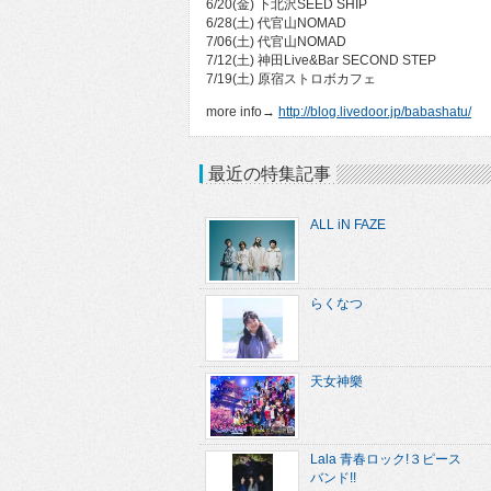
6/20(金) 下北沢SEED SHIP
6/28(土) 代官山NOMAD
7/06(土) 代官山NOMAD
7/12(土) 神田Live&Bar SECOND STEP
7/19(土) 原宿ストロボカフェ
more info→
http://blog.livedoor.jp/babashatu/
最近の特集記事
ALL iN FAZE
らくなつ
天女神樂
Lala 青春ロック!３ピース
バンド!!