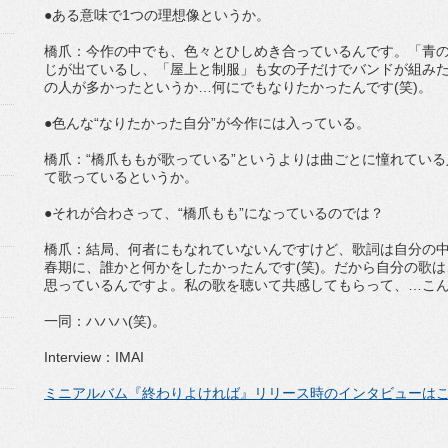
●ある意味で1つの理想像というか。
橋爪：今作の中でも、色々とひしめき合っているんです。「青のワ
じが出ているし、「屋上と制服」も女の子だけでバンドが組み
の人が多かったというか…何にでもなりたかったんです(笑)。
●色んな“なりたかった自分”が今作には入っている。
橋爪：“橋爪ももが歌っている”というよりは曲ごとに憧れてい
て歌っているというか。
●それが合わさって、“橋爪もも”になっているのでは？
橋爪：結局、何者にもなれていないんですけど、歌詞は自分の
春期に、誰かと何かをしたかったんです(笑)。だから自分の歌
思っているんですよ。私の歌を聴いて共感してもらって、…こん
一同：ハハハ(笑)。
Interview：IMAI
ミニアルバム『終わりよければ』リリース時のインタビューは