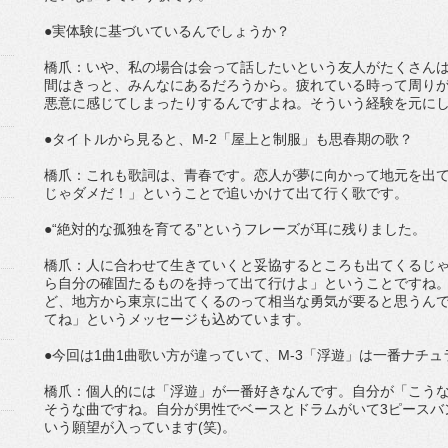
●実体験に基づいているんでしょうか？
橋爪：いや、私の場合は会って話したいという友人がたくさんは
間はきっと、みんなにあるだろうから。疲れている時って周り
悪意に感じてしまったりするんですよね。そういう経験を元に
●タイトルから見ると、M-2「屋上と制服」も思春期の歌？
橋爪：これも歌詞は、青春です。恋人が夢に向かって地元を出
じゃダメだ！」ということで追いかけて出て行く歌です。
●“絶対的な孤独を育てる”というフレーズが耳に残りました。
橋爪：人に合わせて生きていくと妥協するところも出てくるじ
ら自分の確固たるものを持って出て行けよ」ということですね
ど、地方から東京に出てくるのって相当な勇気が要ると思うん
てね」というメッセージも込めています。
●今回は1曲1曲歌い方が違っていて、M-3「浮遊」は一番ナチ
橋爪：個人的には「浮遊」が一番好きなんです。自分が「こう
そうな曲ですね。自分が男性でベースとドラムがいて3ピースバ
いう願望が入っています(笑)。