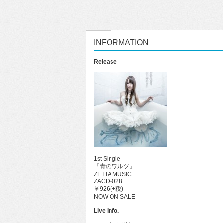
INFORMATION
Release
1st Single
『青のワルツ』
ZETTA MUSIC
ZACD-028
￥926(+税)
NOW ON SALE
Live Info.