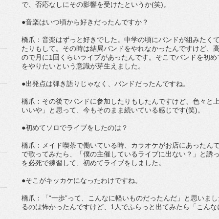
で、否応なしにその影響を受けたというか(笑)。
●音楽はいつ頃から好きだったんですか？
橋爪：音楽はずっと好きでした。中学の頃にバンドが組みたく
たりもして。その時は結局バンドをやれなかったんですけど、
ので月に1回くらいライブがあったんです。そこでバンドを初め
をやりたいという意識が芽生えました。
●出発点は弾き語りじゃなく、バンドだったんですね。
橋爪：その後でバンドに参加したりもしたんですけど、色々と
いいや」と思って、今もそのまま続いている感じです(笑)。
●初めてソロでライブをしたのは？
橋爪：メイド喫茶で働いている時、カラオケがお店にあったん
で歌ってみたら、「僕の主催しているライブに出ない？」と誘っ
を必死で練習して、初めてライブをしました。
●そこがキッカケになったわけですね。
橋爪：「“一歩”って、こんなに軽いものだったんだ」と思いまし
るのは怖かったんですけど、1人でふらっと出てみたら「こんな