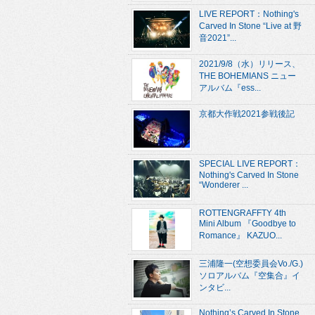
LIVE REPORT：Nothing's
Carved In Stone “Live at 野
音2021”...
2021/9/8（水）リリース、
THE BOHEMIANS ニュー
アルバム『ess...
京都大作戦2021参戦後記
SPECIAL LIVE REPORT：
Nothing's Carved In Stone
“Wonderer ...
ROTTENGRAFFTY 4th
Mini Album 『Goodbye to
Romance』 KAZUO...
三浦隆一(空想委員会Vo./G.)
ソロアルバム『空集合』イ
ンタビ...
Nothing’s Carved In Stone