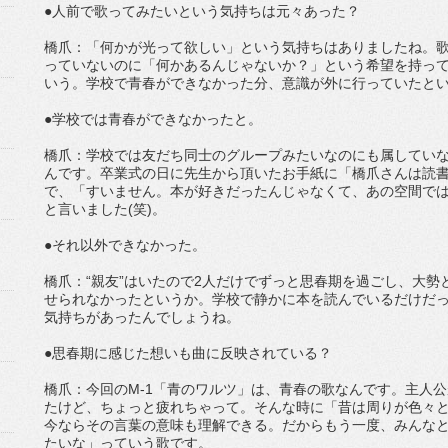
●人前で歌ってみたいという気持ちは元々あった？
橋爪：「何かが光って欲しい」という気持ちはありましたね。
っていないのに「何かあるんじゃないか？」という希望を持っ
いう。学校で青春ができなかった分、意識が外に行っていたと
●学校では青春ができなかったと。
橋爪：学校では友だち同士のグループみたいなのにも属していな
んです。卒業式の日に先生から頂いたお手紙に「橋爪さんは読
で、「すいません。本が好きだったんじゃなくて、あの空間で
と言いました(笑)。
●それ以外できなかった。
橋爪：“親友”はいたので2人だけでずっと思春期を過ごし、大勢
せられなかったというか。学校で静かに本を読んでいるだけだ
気持ちがあったんでしょうね。
●思春期に感じた想いも曲に反映されている？
橋爪：今回のM-1「青のワルツ」は、青春の歌なんです。主人
たけど、ちょっと疲れちゃって。そんな時に「昔は周りが色々
今ならその言葉の意味も理解できる。だからもう一度、みんなと
たいな」っていう歌です。