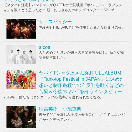
【ネタバレ注意】バンドマンがQUEENの伝記映画『ボヘミアン・ラプソデ
ィ』を観てどう思ったか？ 続・たっきゅんのキングコングニー Vol.16
ザ・スパイシー
“We Are THE SPICY！”を体現した新たな始まりの夜。
alcott
人とのめぐり逢いが彼らの音楽を豊かにし、新たな物
語を紡ぎ出した。
ヤバイTシャツ屋さん3rd FULL ALBUM
『Tank-top Festival in JAPAN』に込めた
想いと制作過程での血反吐を吐くほどの
苦悩＆今後のヤバTを占うインタビュー
2019年、僕たちはタンクトップの呪縛から逃れられなくなる。
稲冨英樹＋小池克典
暖かでどこか哀しみを漂わせる音が、 ここではないど
こかへと誘っていく。