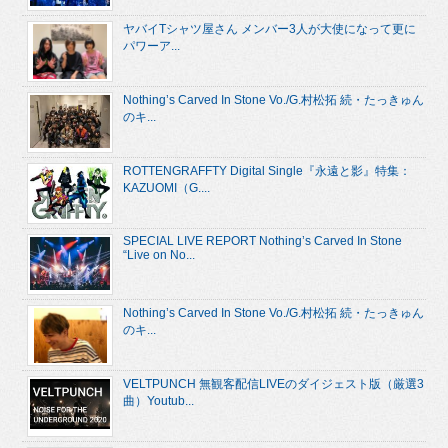
ヤバイTシャツ屋さん メンバー3人が大使になって更に
パワーア...
Nothing’s Carved In Stone Vo./G.村松拓 続・たっきゅん
のキ...
ROTTENGRAFFTY Digital Single『永遠と影』特集：
KAZUOMI（G....
SPECIAL LIVE REPORT Nothing’s Carved In Stone
“Live on No...
Nothing’s Carved In Stone Vo./G.村松拓 続・たっきゅん
のキ...
VELTPUNCH 無観客配信LIVEのダイジェスト版（厳選3
曲）Youtub...