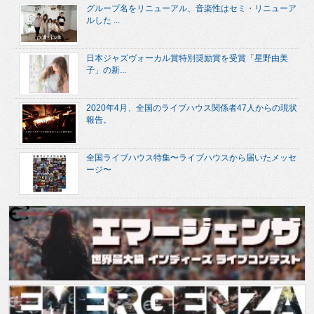
グループ名をリニューアル、音楽性はセミ・リニューア
ルした ...
日本ジャズヴォーカル賞特別奨励賞を受賞「星野由美
子」の新...
2020年4月、全国のライブハウス関係者47人からの現状
報告。
全国ライブハウス特集〜ライブハウスから届いたメッセ
ージ〜