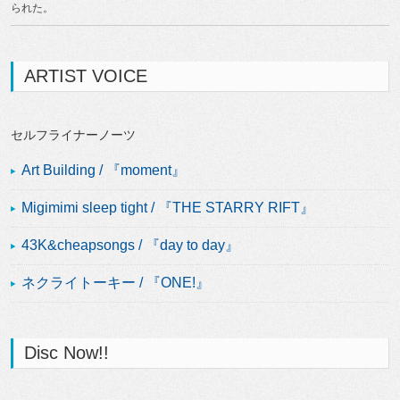
られた。
ARTIST VOICE
セルフライナーノーツ
Art Building / 『moment』
Migimimi sleep tight / 『THE STARRY RIFT』
43K&cheapsongs / 『day to day』
ネクライトーキー / 『ONE!』
Disc Now!!