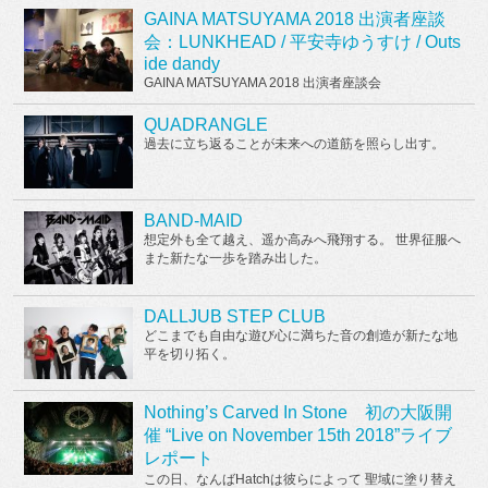
GAINA MATSUYAMA 2018 出演者座談
会：LUNKHEAD / 平安寺ゆうすけ / Outs
ide dandy
GAINA MATSUYAMA 2018 出演者座談会
QUADRANGLE
過去に立ち返ることが未来への道筋を照らし出す。
BAND-MAID
想定外も全て越え、遥か高みへ飛翔する。 世界征服へ
また新たな一歩を踏み出した。
DALLJUB STEP CLUB
どこまでも自由な遊び心に満ちた音の創造が新たな地
平を切り拓く。
Nothing’s Carved In Stone 初の大阪開
催 “Live on November 15th 2018”ライブ
レポート
この日、なんばHatchは彼らによって 聖域に塗り替え