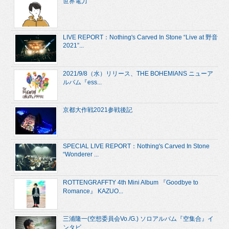
世界電力
LIVE REPORT：Nothing's Carved In Stone “Live at 野音
2021”...
2021/9/8（水）リリース、THE BOHEMIANS ニューア
ルバム『ess...
京都大作戦2021参戦後記
SPECIAL LIVE REPORT：Nothing's Carved In Stone
“Wonderer ...
ROTTENGRAFFTY 4th Mini Album 『Goodbye to
Romance』 KAZUO...
三浦隆一(空想委員会Vo./G.) ソロアルバム『空集合』イ
ンタビ...