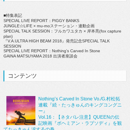
■特集表記
SPECIAL LIVE REPORT：PIGGY BANKS
JUNGLE☆LIFE × mu-moステーション・連動企画
SPECIAL TALK SESSION：フルカワユタカ × 岸本亮(fox capture
plan)
『V.A.ULTRA HIGH BEAM 2018』発売記念SPECIAL TALK
SESSION
SPECIAL LIVE REPORT：Nothing’s Carved In Stone
GAINA MATSUYAMA 2018 出演者座談会
コンテンツ
Nothing’s Carved In Stone Vo./G.村松拓
連載『続・たっきゅんのキングコングニ
ー』
Vol.16：【ネタバレ注意】QUEENの伝
記映画『ボヘミアン・ラプソディ』を観
てたっきゅん涙するの巻