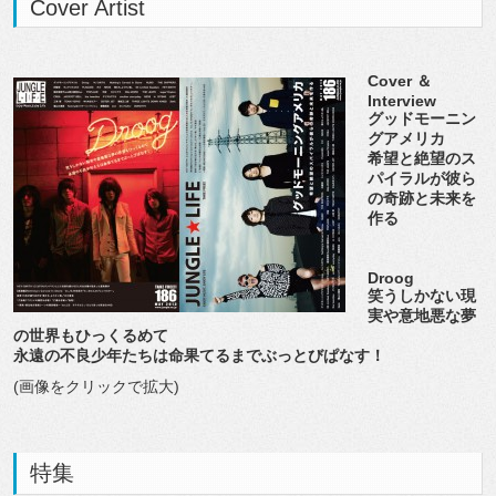
Cover Artist
Cover ＆
Interview
グッドモーニン
グアメリカ
希望と絶望のス
パイラルが彼ら
の奇跡と未来を
作る
Droog
笑うしかない現
実や意地悪な夢
の世界もひっくるめて
永遠の不良少年たちは命果てるまでぶっとびぱなす！
(画像をクリックで拡大)
特集