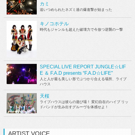
カミ
追いつめられたネズミ達の爆進撃が始まった
キノコホテル
時代もジャンルも超えた破壊力で今放つ逆襲の一撃
SPECIAL LIVE REPORT JUNGLE☆LIF
E ＆ F.A.D presents “F.A.D☆LIFE”
人と人が最も美しい形でぶつかり合える場所、ライブ
ハウス
天桜
ライブハウスは彼らの遊び場！ 変幻自在のハイブ リッ
ドバンドが生み出すグルーヴを体感せよ！
ARTIST VOICE