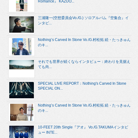
Romance』 KAZUO...
三浦隆一(空想委員会Vo./G.) ソロアルバム『空集合』イ
ンタビ...
Nothing’s Carved In Stone Vo./G.村松拓 続・たっきゅん
のキ...
それでも世界が続くならインタビュー：終わりを見据え
ても尚...
SPECIAL LIVE REPORT：Nothing's Carved In Stone
SPECIAL ON...
Nothing’s Carved In Stone Vo./G.村松拓 続・たっきゅん
のキ...
10-FEET 20th Single『アオ』 Vo./G.TAKUMAインタビ
ュー INTE...