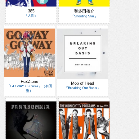
385
和多田雄介
『人間』
『Shooting Star』
FoZZtone
Mop of Head
『GO WAY GO WAY』（初回
『Breaking Out Basis』
盤）