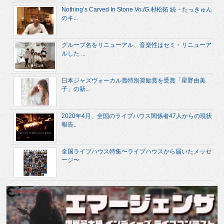
Nothing’s Carved In Stone Vo./G.村松拓 続・たっきゅん
のキ...
グループ名をリニューアル、音楽性はセミ・リニューア
ルした ...
日本ジャズヴォーカル賞特別奨励賞を受賞「星野由美
子」の新...
2020年4月、全国のライブハウス関係者47人からの現状
報告。
全国ライブハウス特集〜ライブハウスから届いたメッセ
ージ〜