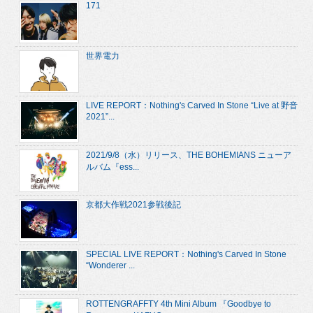
171
世界電力
LIVE REPORT：Nothing's Carved In Stone “Live at 野音
2021”...
2021/9/8（水）リリース、THE BOHEMIANS ニューア
ルバム『ess...
京都大作戦2021参戦後記
SPECIAL LIVE REPORT：Nothing's Carved In Stone
“Wonderer ...
ROTTENGRAFFTY 4th Mini Album 『Goodbye to