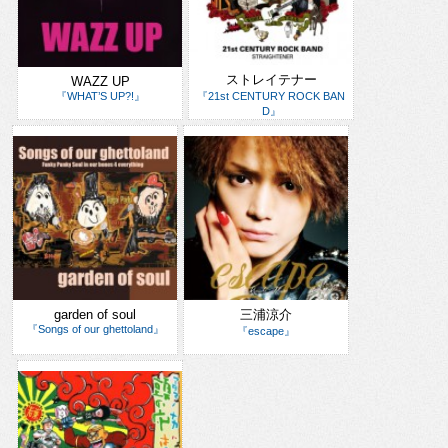
ストレイテナー
WAZZ UP
『21st CENTURY ROCK BAN
『WHAT’S UP?!』
D』
garden of soul
三浦涼介
『Songs of our ghettoland』
『escape』