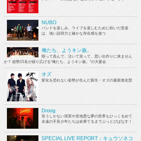
NUBO
バンドを楽しみ、ライブを楽しむために紡いだ音楽
は、強い説得力と確かな存在感を放つ
俺たち、ようキン族。
唄って呑んで、泣いて笑って、思い出作りに来ません
か？ 総勢15名が繰り広げる“俺たち、ようキン族。”の大宴会
オズ
変化を恐れない姿勢が生んだ新生・オズの最新進化型
Droog
笑うしかない現実や意地悪な夢の世界もひっくるめて
永遠の不良少年たちは命果てるまでぶっとびぱなす！
SPECIAL LIVE REPORT：キュウソネコ