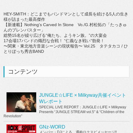
HEY-SMITH：どこまでもバンドマンとして成長を続ける5人の生き
様が詰まった最高傑作
【新連載】Nothing's Carved In Stone Vo./G.村松拓の「たっきゅ
んのブレンバスター」
総勢15名が繰り広げる“俺たち、ようキン族。”の大宴会
17会場17バンドの熾烈な合戦！ “仁義なき戦い”勃発！
〜関東・東北地方音楽シーンの現状報告〜 Vol.25 タテタカコ / ひ
とりぼっち秀吉BAND
コンテンツ
JUNGLE☆LIFE × Milkyway共催イベント
Wレポート
SPECIAL LIVE REPORT：JUNGLE☆LIFE × Milkyway
Presents “JUNGLE STREAM vol.5” & “Children of the
Revolution”
GNz-WORD
メンバー・DJによる、通称ロクスピメッセージ!!