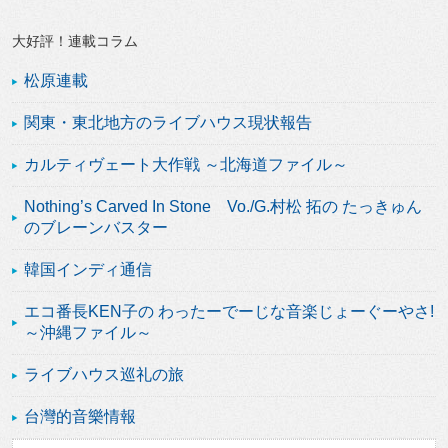
大好評！連載コラム
松原連載
関東・東北地方のライブハウス現状報告
カルティヴェート大作戦 ～北海道ファイル～
Nothing’s Carved In Stone Vo./G.村松 拓の たっきゅん
のブレーンバスター
韓国インディ通信
エコ番長KEN子の わったーでーじな音楽じょーぐーやさ!
～沖縄ファイル～
ライブハウス巡礼の旅
台灣的音樂情報