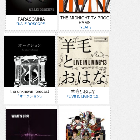
THE MIDNIGHT TV PROG
PARASOMNIA
RAMS
『KALEIDOSCOPE』
『YEAH』
the unknown forecast
羊毛とおはな
『オークション』
『LIVE IN LIVING ’13』