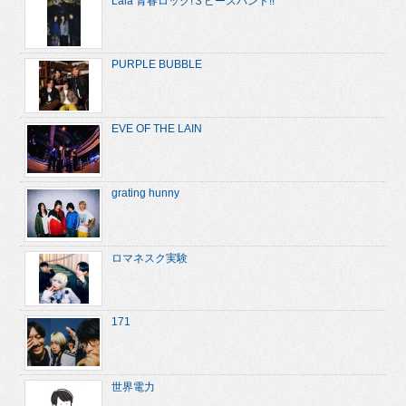
Lala 青春ロック!３ピースバンド!!
PURPLE BUBBLE
EVE OF THE LAIN
grating hunny
ロマネスク実験
171
世界電力