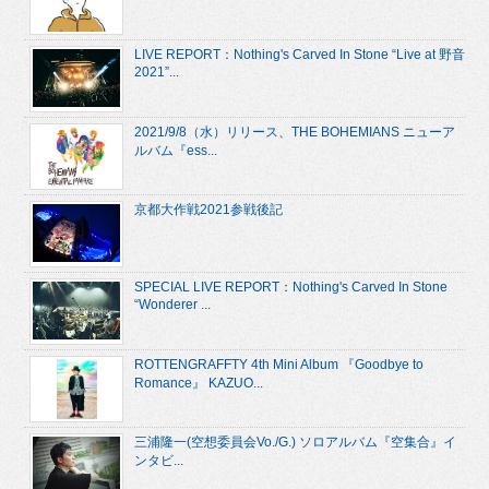
LIVE REPORT：Nothing's Carved In Stone “Live at 野音
2021”...
2021/9/8（水）リリース、THE BOHEMIANS ニューア
ルバム『ess...
京都大作戦2021参戦後記
SPECIAL LIVE REPORT：Nothing's Carved In Stone
“Wonderer ...
ROTTENGRAFFTY 4th Mini Album 『Goodbye to
Romance』 KAZUO...
三浦隆一(空想委員会Vo./G.) ソロアルバム『空集合』イ
ンタビ...