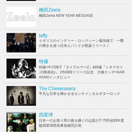
梅田Zeela
梅田Zeela NEW YEAR MESSAGE
taffy
イギリスのインディー・ロックシーン最先端で、一際
の輝きを放つ日本人バンドが凱旋リリース！
特撮
特撮×中川翔子『ヌイグルマーZ』&特撮『シネマタイ
ズ(映画化)』 2作同時リリース記念 大槻ケンヂ×NAR
ASAKIインタビュー
The Cheserasera
平凡な日常を輝かせるセンチメンタルギターロック
四星球
日本一のお祭り男の後を継ぐのは誰だ!? 弐阡拾四年度
版四星球西高東低補完計画