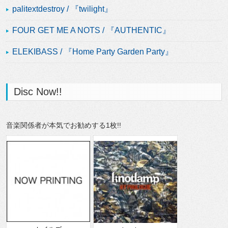
palitextdestroy / 『twilight』
FOUR GET ME A NOTS / 『AUTHENTIC』
ELEKIBASS / 『Home Party Garden Party』
Disc Now!!
音楽関係者が本気でお勧めする1枚!!