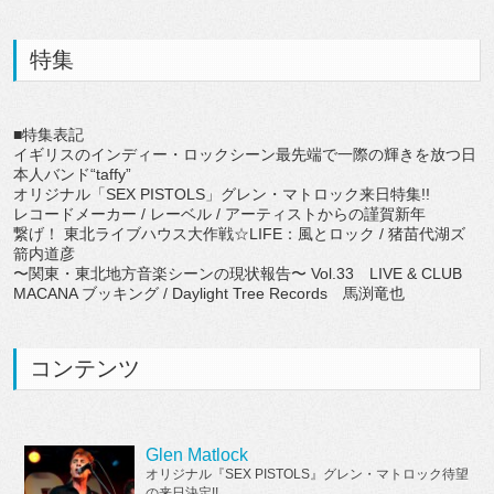
特集
■特集表記
イギリスのインディー・ロックシーン最先端で一際の輝きを放つ日
本人バンド“taffy”
オリジナル「SEX PISTOLS」グレン・マトロック来日特集!!
レコードメーカー / レーベル / アーティストからの謹賀新年
繋げ！ 東北ライブハウス大作戦☆LIFE：風とロック / 猪苗代湖ズ
箭内道彦
〜関東・東北地方音楽シーンの現状報告〜 Vol.33 LIVE & CLUB
MACANA ブッキング / Daylight Tree Records 馬渕竜也
コンテンツ
Glen Matlock
オリジナル『SEX PISTOLS』グレン・マトロック待望
の来日決定!!