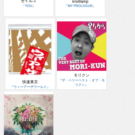
セイルズ
knotlamp
『YOU』
『MY PROLOGUE』
モリクン
『ザ・ベリーベスト・オブ・モ
快速東京
リクン』
『ウィーアーザワールド』