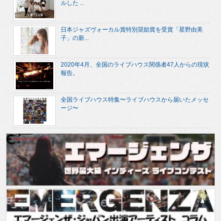
ルした ...
日本ジャズヴォーカル賞特別奨励賞を受賞「星野由美
子」の新...
2020年4月、全国のライブハウス関係者47人からの現状
報告。
全国ライブハウス特集〜ライブハウスから届いたメッセ
ージ〜