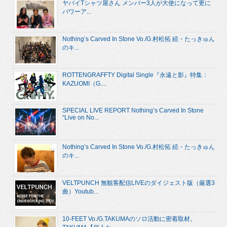
ヤバイTシャツ屋さん メンバー3人が大使になって更に
パワーア...
Nothing’s Carved In Stone Vo./G.村松拓 続・たっきゅん
のキ...
ROTTENGRAFFTY Digital Single『永遠と影』特集：
KAZUOMI（G....
SPECIAL LIVE REPORT Nothing’s Carved In Stone
“Live on No...
Nothing’s Carved In Stone Vo./G.村松拓 続・たっきゅん
のキ...
VELTPUNCH 無観客配信LIVEのダイジェスト版（厳選3
曲）Youtub...
10-FEET Vo./G.TAKUMAのソロ活動に密着取材。