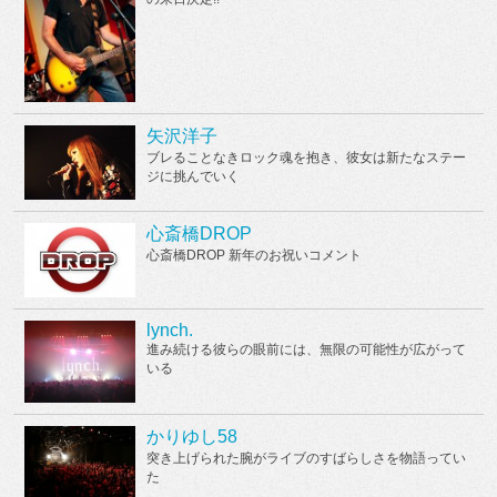
矢沢洋子
ブレることなきロック魂を抱き、彼女は新たなステー
ジに挑んでいく
心斎橋DROP
心斎橋DROP 新年のお祝いコメント
lynch.
進み続ける彼らの眼前には、無限の可能性が広がって
いる
かりゆし58
突き上げられた腕がライブのすばらしさを物語ってい
た