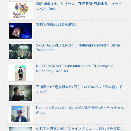
2021/9/8（水）リリース、THE BOHEMIANS ニューア
ルバム『ess...
京都大作戦2021参戦後記
SPECIAL LIVE REPORT：Nothing's Carved In Stone
“Wonderer ...
ROTTENGRAFFTY 4th Mini Album 『Goodbye to
Romance』 KAZUO...
三浦隆一(空想委員会Vo./G.) ソロアルバム『空集合』イ
ンタビ...
Nothing’s Carved In Stone Vo./G.村松拓 続・たっきゅん
のキ...
それでも世界が続くならインタビュー：終わりを見据え