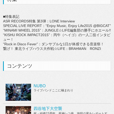
■特集表記
ASR RECORDS特集 第3弾：LONE Interview
SPECIAL LIVE REPORT：“Enjoy Music, Enjoy Life2015 @BIGCAT”
“MINAMI WHEEL 2015”：JUNGLE☆LIFE編集部の勝手にホエール!!
“KISHU ROCK IMPACT2015”：丙午（ヘイゴ）の一人二役インタビ
ュー！
“Rock in Disco Fever”：ダンサブルな1日が体感できる音楽祭！
繋げ！ 東北ライブハウス大作戦☆LIFE：BRAHMAN RONZI
コンテンツ
NUBO
ライブバンドここに極まれり
四谷地下大空襲
祝・組織15周年、死神レコ発。地獄の宴をレポートす