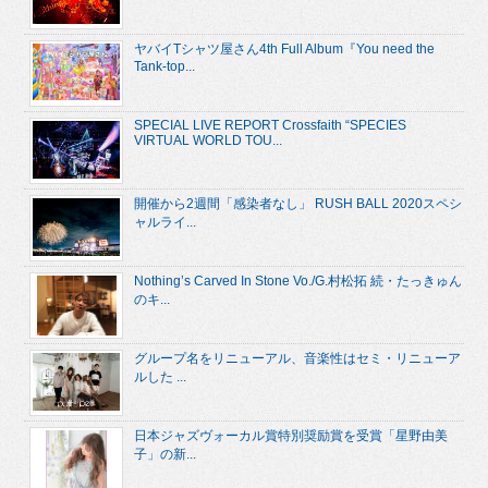
ヤバイTシャツ屋さん4th Full Album『You need the
Tank-top...
SPECIAL LIVE REPORT Crossfaith “SPECIES
VIRTUAL WORLD TOU...
開催から2週間「感染者なし」 RUSH BALL 2020スペシ
ャルライ...
Nothing’s Carved In Stone Vo./G.村松拓 続・たっきゅん
のキ...
グループ名をリニューアル、音楽性はセミ・リニューア
ルした ...
日本ジャズヴォーカル賞特別奨励賞を受賞「星野由美
子」の新...