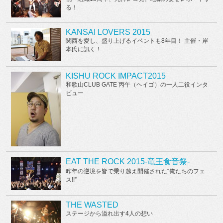
る！
KANSAI LOVERS 2015
関西を愛し、盛り上げるイベントも8年目！ 主催・岸
本氏に訊く！
KISHU ROCK IMPACT2015
和歌山CLUB GATE 丙午（ヘイゴ）の一人二役インタ
ビュー
EAT THE ROCK 2015-竜王食音祭-
昨年の逆境を皆で乗り越え開催された“俺たちのフェ
ス!!”
THE WASTED
ステージから溢れ出す4人の想い