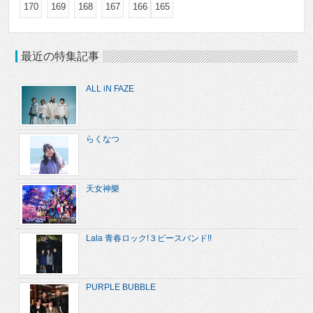
170
169
168
167
166
165
最近の特集記事
ALL iN FAZE
らくなつ
天女神樂
Lala 青春ロック!３ピースバンド!!
PURPLE BUBBLE