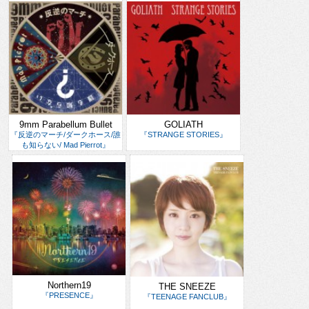
9mm Parabellum Bullet
GOLIATH
『反逆のマーチ/ダークホース/誰
『STRANGE STORIES』
も知らない/ Mad Pierrot』
Northern19
THE SNEEZE
『PRESENCE』
『TEENAGE FANCLUB』