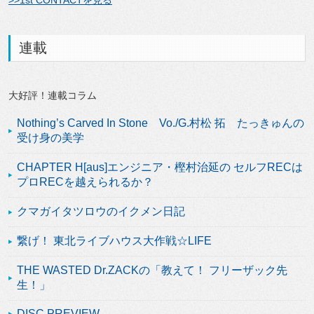
連載
大好評！連載コラム
Nothing’s Carved In Stone Vo./G.村松 拓 たっきゅんの
受け身の美学
CHAPTER H[aus]エンジニア・樫村治延の セルフRECは
プロRECを越えられるか？
クマガイタツロウのイクメン日記
繋げ！ 東北ライブハウス大作戦☆LIFE
THE WASTED Dr.ZACKの「教えて！ フリーザック先
生！」
DISC PREVIEW