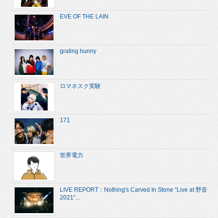
EVE OF THE LAIN
grating hunny
ロマネスク実験
171
世界電力
LIVE REPORT：Nothing's Carved In Stone “Live at 野音
2021”...