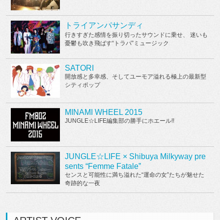
トライアンパサンディ
行きすぎた感情を振り切ったサウンドに乗せ、 迷いも
憂鬱も吹き飛ばす“トラパ”ミュージック
SATORI
開放感と多幸感、そしてユーモア溢れる極上の最新型
シティポップ
MINAMI WHEEL 2015
JUNGLE☆LIFE編集部の勝手にホエール!!
JUNGLE☆LIFE × Shibuya Milkyway pre
sents “Femme Fatale”
センスと可能性に満ち溢れた“運命の女”たちが魅せた
奇跡的な一夜