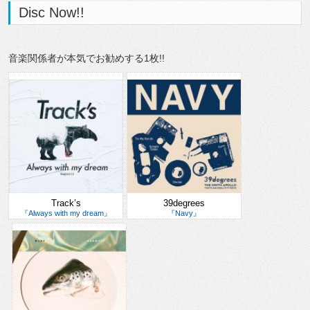
Disc Now!!
音楽関係者が本気でお勧めする1枚!!
Track’s
39degrees
『Always with my dream』
『Navy』