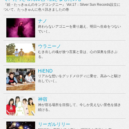
『続・たっきゅんのキングコングニー』 Vol.17：Silver Sun Records設立に
ついて、たっきゅんに色々訊きましたの巻
ナノ
終わらないアゴニーを乗り越え、明日へ生命をつない
でいく。
ウラニーノ
むき出しの魂が放つ言葉と音は、心の深奥を揺さぶ
る。
HiEND
リアルな想いをグッドメロディに乗せ、高みへと駆け
出していく。
神宿
神が宿る場所を目指して、今しか見えない景色を描き
続ける。
リーガルリリー