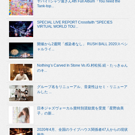
ヤバイTシャツ屋さん4th Full Album『You need the
Tank-top...
SPECIAL LIVE REPORT Crossfaith “SPECIES
VIRTUAL WORLD TOU...
開催から2週間「感染者なし」 RUSH BALL 2020スペシ
ャルライ...
Nothing’s Carved In Stone Vo./G.村松拓 続・たっきゅん
のキ...
グループ名をリニューアル、音楽性はセミ・リニューア
ルした ...
日本ジャズヴォーカル賞特別奨励賞を受賞「星野由美
子」の新...
2020年4月、全国のライブハウス関係者47人からの現状
報告。