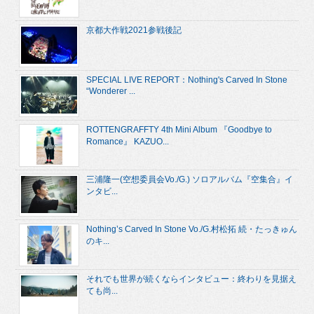
京都大作戦2021参戦後記
SPECIAL LIVE REPORT：Nothing's Carved In Stone
“Wonderer ...
ROTTENGRAFFTY 4th Mini Album 『Goodbye to
Romance』 KAZUO...
三浦隆一(空想委員会Vo./G.) ソロアルバム『空集合』イ
ンタビ...
Nothing’s Carved In Stone Vo./G.村松拓 続・たっきゅん
のキ...
それでも世界が続くならインタビュー：終わりを見据え
ても尚...