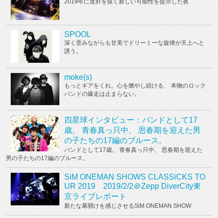
2019年に度肝を抜く新しい可能性を提示した夜
SPOOL
深く歪みながらも甘美でドリーミーな旋律が天上へと
誘う。
moke(s)
もっとギアをくれ。心を燃やし続ける、 本物のロック
バンドの爆走は止まらない。
四星球インタビュー：バンドとして17
歳。 青春真っ只中、 思春期を迎えた男
の子たちの17編のブルース。
バンドとして17歳。 青春真っ只中、 思春期を迎えた
男の子たちの17編のブルース。
SiM ONEMAN SHOWS CLASSiCKS TO
UR 2019 2019/2/2＠Zepp DiverCity東
京ライブレポート
新たな幕開けを感じさせるSiM ONEMAN SHOW