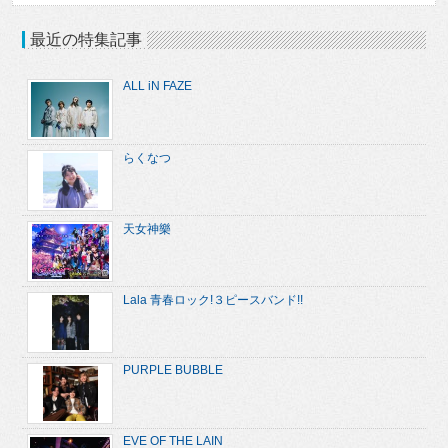
最近の特集記事
ALL iN FAZE
らくなつ
天女神樂
Lala 青春ロック!３ピースバンド!!
PURPLE BUBBLE
EVE OF THE LAIN