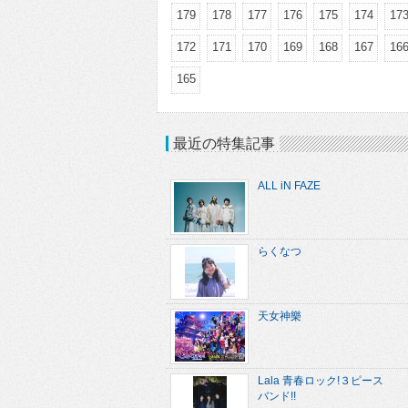
179
178
177
176
175
174
17
172
171
170
169
168
167
16
165
最近の特集記事
ALL iN FAZE
らくなつ
天女神樂
Lala 青春ロック!３ピース
バンド!!