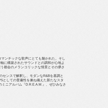
つロマンチックな歌声にとても魅かれた。そし
を軸に構築されたサウンドとの調和が心地よ
漂う都会のメランコリックな情景とその儚さ
独自のセンスで解釈し、モダンなR&Bを基調と
PSとしての普遍性を兼ね備えた新たなスタ
ニアルバム『D.R.E.A.M.』、ぜひみなさ