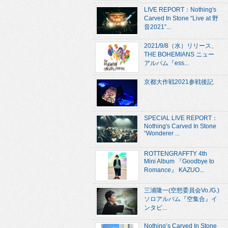
LIVE REPORT：Nothing's
Carved In Stone “Live at 野
音2021”...
2021/9/8（水）リリース、
THE BOHEMIANS ニュー
アルバム『ess...
京都大作戦2021参戦後記
SPECIAL LIVE REPORT：
Nothing's Carved In Stone
“Wonderer ...
ROTTENGRAFFTY 4th
Mini Album 『Goodbye to
Romance』 KAZUO...
三浦隆一(空想委員会Vo./G.)
ソロアルバム『空集合』イ
ンタビ...
Nothing’s Carved In Stone