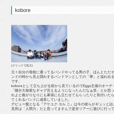
kobore
(クリックで拡大)
元々自分の母校に通ってるバンドやってる男の子、ほんとただ
ンドの時から見え隠れするバンドマンとしての「華」と溢れ出
です。
koboreとして立ち上がる前から見ているのでEggs主催のオ
「随分大袈裟なギャグ言えるようになったんだなぁ笑」とか思
れよと曲がりなりにも幕張にも立たせてもらったりと気付いた
てくれるバンドに成長していました。
デビュー盤となる『アケユク ヨル ニ』は今の彼らがギュッと
見所は「人間力」だと思ってますんで是非ツアーに遊びに行っ