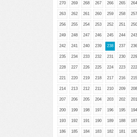
270
269
268
267
266
265
26
263
262
261
260
259
258
25
256
255
254
253
252
251
25
249
248
247
246
245
244
24
242
241
240
239
238
237
23
235
234
233
232
231
230
22
228
227
226
225
224
223
22
221
220
219
218
217
216
21
214
213
212
211
210
209
20
207
206
205
204
203
202
20
200
199
198
197
196
195
19
193
192
191
190
189
188
18
186
185
184
183
182
181
18