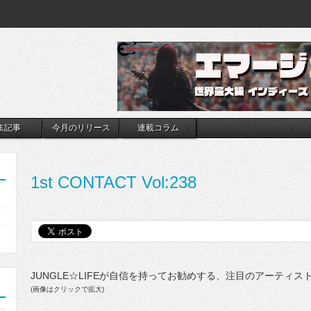
集記事
今月のリリース
連載コラム
1st CONTACT Vol:238
JUNGLE☆LIFEが自信を持ってお勧めする、注目のアーティス
(画像はクリックで拡大)