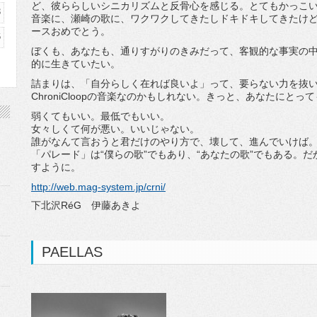
ど、彼ららしいシニカリズムと反骨心を感じる。とてもかっこ
3
音楽に、瀬崎の歌に、ワクワクしてきたしドキドキしてきたけ
ースおめでとう。
6
ぼくも、あなたも、通りすがりのきみだって、客観的な事実の
的に生きていたい。
詰まりは、「自分らしく在れば良いよ」って、要らない力を抜
ChroniCloopの音楽なのかもしれない。きっと、あなたにと
弱くてもいい。最低でもいい。
女々しくて何が悪い。いいじゃない。
誰がなんて言おうと君だけのやり方で、壊して、進んでいけば
「パレード」は“僕らの歌”でもあり、“あなたの歌”でもある。だ
すように。
http://web.mag-system.jp/crni/
下北沢RéG 伊藤あきよ
PAELLAS