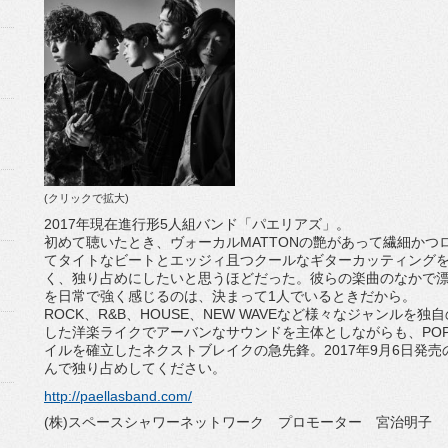
(クリックで拡大)
2017年現在進行形5人組バンド「パエリアズ」。
初めて聴いたとき、ヴォーカルMATTONの艶があって繊細か
てタイトなビートとエッジィ且つクールなギターカッティング
く、独り占めにしたいと思うほどだった。彼らの楽曲のなかで
を日常で強く感じるのは、決まって1人でいるときだから。
ROCK、R&B、HOUSE、NEW WAVEなど様々なジャンルを
した洋楽ライクでアーバンなサウンドを主体としながらも、PO
イルを確立したネクストブレイクの急先鋒。2017年9月6日発売のミ
んで独り占めしてください。
http://paellasband.com/
(株)スペースシャワーネットワーク プロモーター 宮治明子