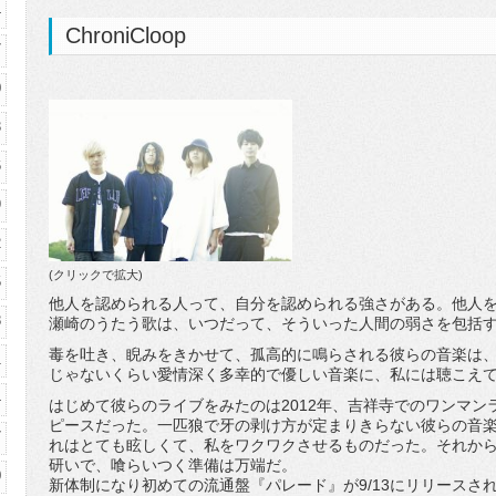
4
ChroniCloop
7
0
3
6
9
2
(クリックで拡大)
5
他人を認められる人って、自分を認められる強さがある。他人
8
瀬崎のうたう歌は、いつだって、そういった人間の弱さを包括
毒を吐き、睨みをきかせて、孤高的に鳴らされる彼らの音楽は
1
じゃないくらい愛情深く多幸的で優しい音楽に、私には聴こえ
4
はじめて彼らのライブをみたのは2012年、吉祥寺でのワンマン
ピースだった。一匹狼で牙の剥け方が定まりきらない彼らの音
7
れはとても眩しくて、私をワクワクさせるものだった。それから
研いで、喰らいつく準備は万端だ。
0
新体制になり初めての流通盤『パレード』が9/13にリリースさ