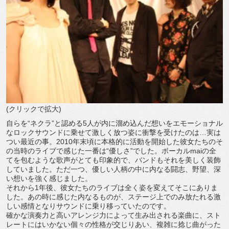
(クリックで拡大)
自らを“ネクラ”と認める5人が内に溜め込んだ想いをエモーショナル
なロックサウンドに乗せて激しく放つ姿に衝撃を受けたのは…実は
つい最近の事。2010年末頃に本格的に活動を開始した彼女たちのそ
の当時のライブで感じた一番は“優しさ”でした。ボーカルmaiの全
てを包むような歌声がとても印象的で、バンドもそれを美しく装飾
していました。ただ一つ、優しい人柄の中に内なる闘志、野望、深
い想いを強く感じました。
それから1年後、彼女たちのライブは全く姿を変えてそこにありま
した。あの時に感じた内なるものが、ステージ上でのみ放たれる激
しい感情となりサウンドに乗り移っていたのです。
確かな演奏力と高いアレンジ力によって生み出される楽曲に、スト
レートにはいかない個々の性格が交じりあい、複雑に捻じ曲がった