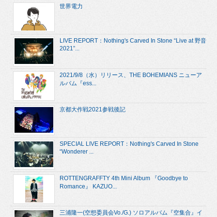
世界電力
LIVE REPORT：Nothing's Carved In Stone “Live at 野音
2021”...
2021/9/8（水）リリース、THE BOHEMIANS ニューア
ルバム『ess...
京都大作戦2021参戦後記
SPECIAL LIVE REPORT：Nothing's Carved In Stone
“Wonderer ...
ROTTENGRAFFTY 4th Mini Album 『Goodbye to
Romance』 KAZUO...
三浦隆一(空想委員会Vo./G.) ソロアルバム『空集合』イ