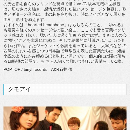
の光と影を自らのソリッドな視点で描くVo./G.坂本竜哉の世界観
は、切なさと力強さ、感情が爆発した強いメッ セージを包容し、歌
声とギターの音色は、体の芯を突き抜け、時にノイズとなり周りを
固め、彩りを添えます。
おすすめは「hearted headphone」はもちろんのこと、「ゆれる」
も震災を経てのメッセージ性の強い楽曲。ここでも音と言葉のソリ
ッド感はより鋭く、聴いた人に深く印象 を残すはず。まさに人の心
に“響く”ことを非常に自然に、そして結果的に計算されたように作
られた作品。またジャケットや歌詞を追っていると、太宰治など の
西洋のにおいを感じつつ日本語で無常観を表した言葉たちは、短編
小説のようにかみ締めるほど味わい深いです。個人的には陽の落ち
る18時頃の部屋で、も ちろん独りで聴いて欲しい素晴らしい1枚。
POPTOP / binyl records A&R石井 優
クモアイ