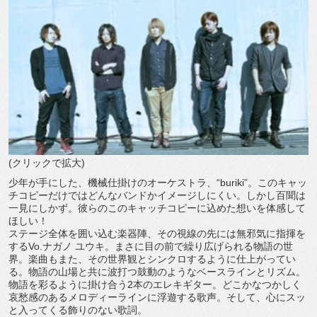
(クリックで拡大)
少年が手にした、機械仕掛けのオーケストラ、“buriki”。このキャッ
チコピーだけではどんなバンドかイメージしにくい。しかし百聞は
一見にしかず。彼らのこのキャッチコピーに込めた想いを体感して
ほしい！
ステージ全体を囲い込む楽器陣、その視線の先には無邪気に指揮を
するVo.ナガノ ユウキ。まさに目の前で繰り広げられる物語の世
界。楽曲もまた、その世界観とシンクロするように仕上がってい
る。物語の山場と共に波打つ鼓動のようなベースラインとリズム。
物語を彩るように掛け合う2本のエレキギター。どこかなつかしく
哀愁感のあるメロディーラインに浮遊する歌声。そして、心にスッ
と入ってくる飾りのない歌詞。