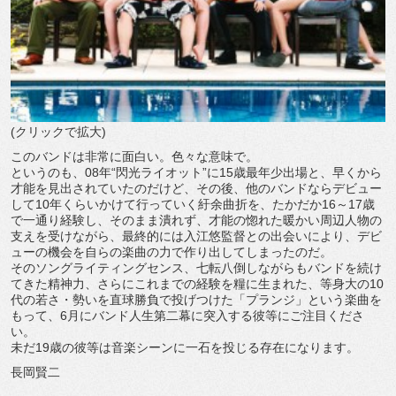
(クリックで拡大)
このバンドは非常に面白い。色々な意味で。
というのも、08年“閃光ライオット”に15歳最年少出場と、早くから
才能を見出されていたのだけど、その後、他のバンドならデビュー
して10年くらいかけて行っていく紆余曲折を、たかだか16～17歳
で一通り経験し、そのまま潰れず、才能の惚れた暖かい周辺人物の
支えを受けながら、最終的には入江悠監督との出会いにより、デビ
ューの機会を自らの楽曲の力で作り出してしまったのだ。
そのソングライティングセンス、七転八倒しながらもバンドを続け
てきた精神力、さらにこれまでの経験を糧に生まれた、等身大の10
代の若さ・勢いを直球勝負で投げつけた「プランジ」という楽曲を
もって、6月にバンド人生第二幕に突入する彼等にご注目くださ
い。
未だ19歳の彼等は音楽シーンに一石を投じる存在になります。
長岡賢二