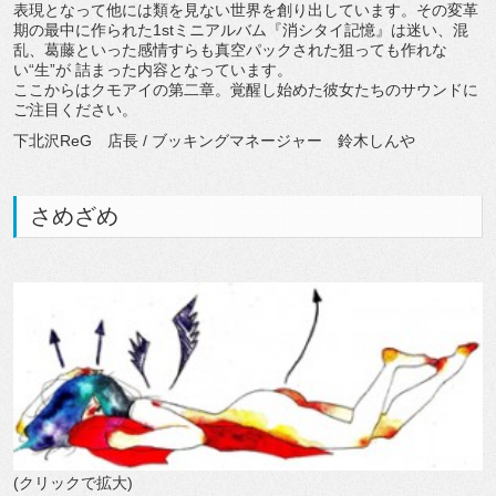
表現となって他には類を見ない世界を創り出しています。その変革
期の最中に作られた1stミニアルバム『消シタイ記憶』は迷い、混
乱、葛藤といった感情すらも真空パックされた狙っても作れな
い“生”が 詰まった内容となっています。
ここからはクモアイの第二章。覚醒し始めた彼女たちのサウンドに
ご注目ください。
下北沢ReG 店長 / ブッキングマネージャー 鈴木しんや
さめざめ
(クリックで拡大)