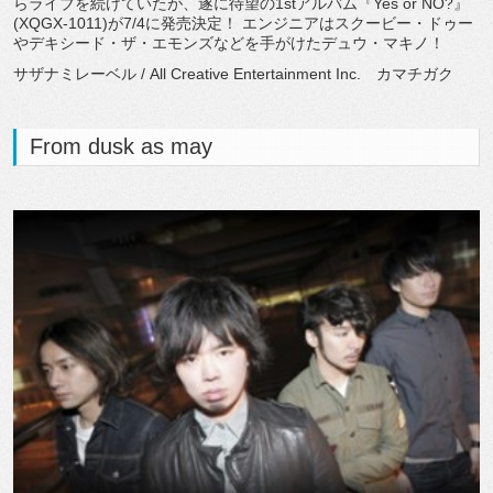
らライブを続けていたが、遂に待望の1stアルバム『Yes or NO?』
(XQGX-1011)が7/4に発売決定！ エンジニアはスクービー・ドゥー
やデキシード・ザ・エモンズなどを手がけたデュウ・マキノ！
サザナミレーベル / All Creative Entertainment Inc. カマチガク
From dusk as may