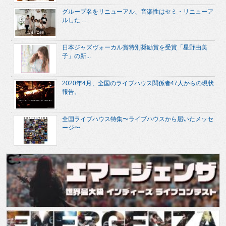
グループ名をリニューアル、音楽性はセミ・リニューア
ルした ...
日本ジャズヴォーカル賞特別奨励賞を受賞「星野由美
子」の新...
2020年4月、全国のライブハウス関係者47人からの現状
報告。
全国ライブハウス特集〜ライブハウスから届いたメッセ
ージ〜