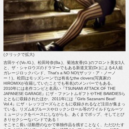
(クリックで拡大)
吉田ケイ(Vo./G.)、松田玲奈(Ba.)、菊池友香(G.)のフロント美女3人
と、ザ・シャロウズのドラマーでもある新道文宜(Dr.)による4人組
ガレージロックバンド、That's a NO NO!(ザッツ・ア・ノーノ
ー！)。松田はモッズシーンでは有名なthe clovers(写真家の
HIROMIXが在籍していたことでも有名)のメンバーでもある。
2010年には名作コンピと名高い『TSUNAMI ATTACK OF THE
JAPANESE GARAGE』にザ・ファントムギフトやTHE BAWDIESら
とともに収録されたほか、2011年には『Girls Sazanami Beat!
Vol.4』にザ・レッツゴーズらとともに収録されるなど注目が集まっ
ている。リズム&ブルースやロックンロール等のワイルドなルーツ
ミュージックをベースにしながらも、あくまでポップ、そしてとび
きりセクシーなバンドである！
そこそこ長い活動歴のなかで単独作品を残すことなく、ただひたす