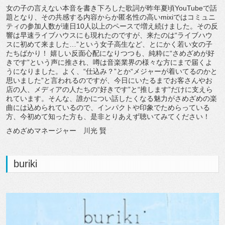
女の子の言えない本音を書き下ろした歌詞が昨年夏頃YouTubeで話
題となり、その共感する内容からか匿名性の高いmixiではコミュニ
ティの参加人数が連日10人以上のペースで増え続けました。その反
響は早速ライブハウスにも現れたのですが、来たのは“ライブハウ
スに初めて来ました…”という女子高生など、とにかく若い女の子
たちばかり！ 嬉しい反面心配になりつつも、純粋に“さめざめが好
きです”という声に推され、噂は音楽業界の様々な方にまで届くよ
うになりました。よく、“仕込み？”とか“メジャーが着いてるのかと
思いました”と言われるのですが、今日にいたるまでお客さんやお
店の人、メディアの人たちの“好きです”と“推します”だけに支えら
れています。そんな、誰かについ話したくなる魅力がさめざめの楽
曲には込められているので、インパクトや印象でためらっている
方、今初めて知った方も、是非とりあえず聴いてみてください！
さめざめマネージャー 川光 賢
buriki