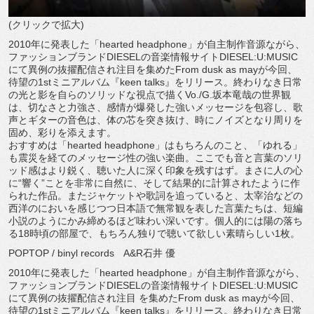
(クリックで拡大)
2010年に発表した「hearted headphone」が自主制作音源ながら、
ファッションブランドDIESELの音楽情報サイトDIESEL:U:MUSIC
にて異例の抜擢配信され注目を集めたFrom dusk as mayが今回、
待望の1stミニアルバム『keen talks』をリリース。終わりなき日常
の光と影を自らのソリッドな視点で描くVo./G.坂本竜哉の世界観
は、切なさと力強さ、感情が爆発した強いメッセージを包容し、歌
声とギターの音色は、体の芯を突き抜け、時にノイズとなり周りを
固め、彩りを添えます。
おすすめは「hearted headphone」はもちろんのこと、「ゆれる」
も震災を経てのメッセージ性の強い楽曲。ここでも音と言葉のソリ
ッド感はより鋭く、聴いた人に深く印象を残すはず。まさに人の心
に“響く”ことを非常に自然に、そして結果的に計算されたように作
られた作品。またジャケットや歌詞を追っていると、太宰治などの
西洋のにおいを感じつつ日本語で無常観を表した言葉たちは、短編
小説のようにかみ締めるほど味わい深いです。個人的には陽の落ち
る18時頃の部屋で、もちろん独りで聴いて欲しい素晴らしい1枚。
POPTOP / binyl records A&R石井 優
2010年に発表した「hearted headphone」が自主制作音源ながら、
ファッションブランドDIESELの音楽情報サイトDIESEL:U:MUSIC
にて異例の抜擢配信され注目 を集めたFrom dusk as mayが今回、
待望の1stミニアルバム『keen talks』をリリース。終わりなき日常