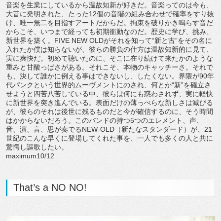
音楽を生業にしているから温故知新が好きだ。音楽ってのは今も、
大昔に発明された、たった12個の音階の組み合わせで確率をすり抜
け、唯一無二を目指すアートだからだ。拘束を破りかき鳴らす音だ
からこそ、いつまで経っても初期衝動なのだ。歴史に学び、挑み、
新世界を築く。FIVE NEW OLDがそれを知って“新と古”をその名に
入れたか僕は知らないが、彼らの勝負の仕方は温故知新的に見て、
実に爽快だ。初めて聴いたのに、そこに在り続けて来たかのような
重みと甘酸っぱさがある。それこそ、本物のキャッチーさ。それで
も、決して誰かに例える事はできないし、したくない。界隈が90年
代パンクという世界的ムーヴメントにのされ、何とか“新”を確立さ
せようと四苦八苦している中、彼らは何にも惑わされず、実に軽快
に新世界を突き進んでいる。表面だけの薄っぺらな新しさは滅びる
が、彼らのそれは後世に残るものだと今が確信するのに、そう時間
はかからないだろう。このバンドの持つ5つのエレメント、声、
音、演、言、思が奏でるNEW-OLD（新たなスタンダード）が、21
世紀のこんな早くに登場してくれた事を、一人でも多くの人と共に
驚愕し謳歌したい。
maximum10/12
That’s a NO NO!