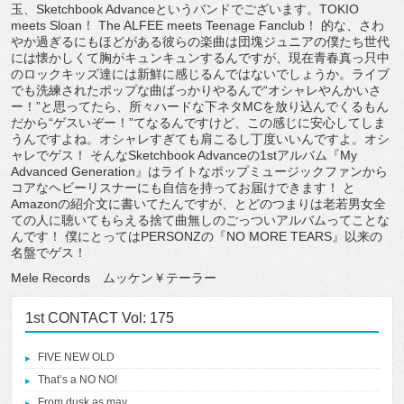
玉、Sketchbook Advanceというバンドでございます。TOKIO
meets Sloan！ The ALFEE meets Teenage Fanclub！ 的な、さわ
やか過ぎるにもほどがある彼らの楽曲は団塊ジュニアの僕たち世代
には懐かしくて胸がキュンキュンするんですが、現在青春真っ只中
のロックキッズ達には新鮮に感じるんではないでしょうか。ライブ
でも洗練されたポップな曲ばっかりやるんで“オシャレやんかいさ
ー！”と思ってたら、所々ハードな下ネタMCを放り込んでくるもん
だから“ゲスいぞー！”てなるんですけど、この感じに安心してしま
うんですよね。オシャレすぎても肩こるし丁度いいんですよ。オシ
ャレでゲス！ そんなSketchbook Advanceの1stアルバム『My
Advanced Generation』はライトなポップミュージックファンから
コアなヘビーリスナーにも自信を持ってお届けできます！ と
Amazonの紹介文に書いてたんですが、とどのつまりは老若男女全
ての人に聴いてもらえる捨て曲無しのごっついアルバムってことな
んです！ 僕にとってはPERSONZの『NO MORE TEARS』以来の
名盤でゲス！
Mele Records ムッケン￥テーラー
1st CONTACT Vol: 175
FIVE NEW OLD
That’s a NO NO!
From dusk as may