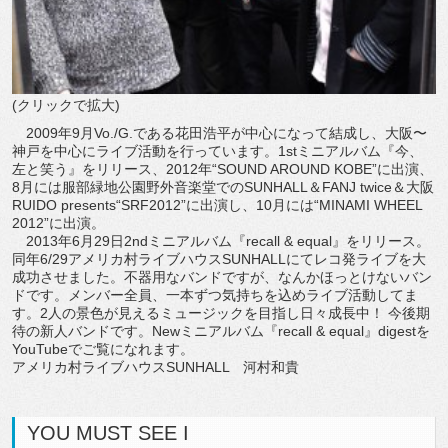
(クリックで拡大)
2009年9月Vo./G.である花田浩平が中心になって結成し、大阪〜
神戸を中心にライブ活動を行っています。1stミニアルバム『今、
左と笑う』をリリース、2012年“SOUND AROUND KOBE”に出演、
8月には服部緑地公園野外音楽堂でのSUNHALL＆FANJ twice＆大阪
RUIDO presents“SRF2012”に出演し、10月には“MINAMI WHEEL
2012”に出演。
2013年6月29日2ndミニアルバム『recall & equal』をリリース。
同年6/29アメリカ村ライブハウスSUNHALLにてレコ発ライブを大
成功させました。不器用なバンドですが、なんかほっとけないバン
ドです。メンバー全員、一本ずつ気持ちを込めライブ活動してま
す。2人の景色が見えるミュージックを目指し日々成長中！ 今後期
待の新人バンドです。Newミニアルバム『recall & equal』digestを
YouTubeでご覧になれます。
アメリカ村ライブハウスSUNHALL 河村和貴
YOU MUST SEE I