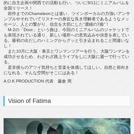
的に自主企画や関西での活動も行い、ついに9/11にミニアルバムを
全国リリース！
前作までのChameleonとは違い、ツインボーカルの力強いアンサ
ンブルやそれでいてリスナーの身近な良き理解者であるようなメッ
セージ。人との繋がり、信念を大切にした“濃縮の7曲”！
M-2の「Door」という曲は、今回のミニアルバムのジャケットで
も表現されている通り、新しい場所への意気込みや決意を表してい
る。最初の出だしのハミングからグッと引き込まれること間違いな
し！
また10月に大阪・東京とワンマンツアーを行う。大阪ワンマンを
成功させるため、わざわざ路上ライブをしに大阪に週一で行ってい
る。
是非彼らのアツイ気持ちと音楽を体感してほしい。自然と前向き
になれる、そんな空間がそこにはある！
A.O.K PRODUCTION 代表 藤倉 周
Vision of Fatima