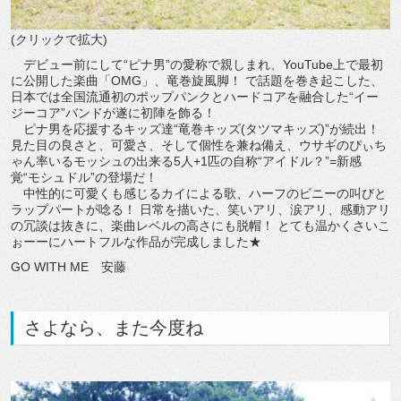
(クリックで拡大)
デビュー前にして“ピナ男”の愛称で親しまれ、YouTube上で最初
に公開した楽曲「OMG」、竜巻旋風脚！ で話題を巻き起こした、
日本では全国流通初のポップパンクとハードコアを融合した“イー
ジーコア”バンドが遂に初陣を飾る！
ピナ男を応援するキッズ達“竜巻キッズ(タツマキッズ)”が続出！
見た目の良さと、可愛さ、そして個性を兼ね備え、ウサギのぴぃち
ゃん率いるモッシュの出来る5人+1匹の自称“アイドル？”=新感
覚“モシュドル”の登場だ！
中性的に可愛くも感じるカイによる歌、ハーフのビニーの叫びと
ラップパートが唸る！ 日常を描いた、笑いアリ、涙アリ、感動アリ
の冗談は抜きに、楽曲レベルの高さにも脱帽！ とても温かくさいこ
ぉーーにハートフルな作品が完成しました★
GO WITH ME 安藤
さよなら、また今度ね