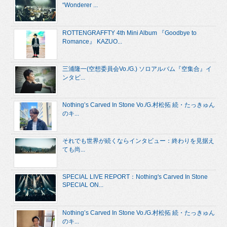
“Wonderer ...
ROTTENGRAFFTY 4th Mini Album 『Goodbye to
Romance』 KAZUO...
三浦隆一(空想委員会Vo./G.) ソロアルバム『空集合』イ
ンタビ...
Nothing’s Carved In Stone Vo./G.村松拓 続・たっきゅん
のキ...
それでも世界が続くならインタビュー：終わりを見据え
ても尚...
SPECIAL LIVE REPORT：Nothing's Carved In Stone
SPECIAL ON...
Nothing’s Carved In Stone Vo./G.村松拓 続・たっきゅん
のキ...