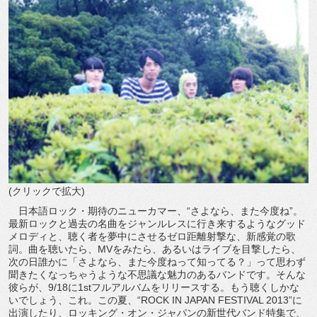
(クリックで拡大)
日本語ロック・期待のニューカマー、“さよなら、また今度ね”。
最新ロックと過去の名曲をジャンルレスに行き来するようなグッド
メロディと、聴く者を夢中にさせるゼロ距離射撃な、新感覚の歌
詞。曲を聴いたら、MVをみたら、あるいはライブを目撃したら、
次の日誰かに「さよなら、また今度ねって知ってる？」って思わず
聞きたくなっちゃうような不思議な魅力のあるバンドです。そんな
彼らが、9/18に1stフルアルバムをリリースする。もう聴くしかな
いでしょう、これ。この夏、“ROCK IN JAPAN FESTIVAL 2013”に
出演したり、ロッキング・オン・ジャパンの新世代バンド特集で、