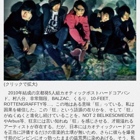
(クリックで拡大)
2010年結成の京都発5人組カオティックポストハードコアバン
ド。村八分、非常階段、BALZAC、くるり、10-FEET、
ROTTENGRAFFTY等…。この地はある意味「狂」っている。私は
因果を確信した。この「狂」という語源の在りかを、そして「狂」
がぬくぬくと進化し続けていることを。NOT 2 BELIKESOMEONE
やArbus等、狂京には言い知れぬ「狂」を感じさせる、才能溢れる
アーティストが存在する。だが、日本にはカオティックハードコア
を正当に評価するだけの音楽的土壌が無いため、さらに彼らを爆発
寸前のビンビンにオっ勃ったままの益荒男に染めあげる。そう、私