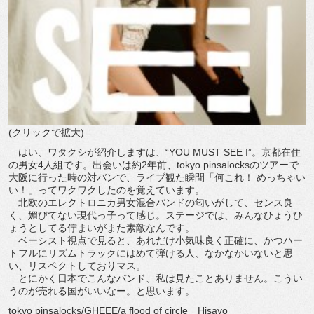
(クリックで拡大)
はい、ワタクシが紹介しますは、“YOU MUST SEE I”。京都在住
の男女4人組です。出会いは約2年前、tokyo pinsalocksのツアーで
大阪に行った時の対バンで、ライブ観た瞬間「何これ！ めっちゃい
い！」ってワクワクしたのを覚えています。
北欧のエレクトロニカ男女混合バンドの匂いがして、センス良
く、媚びてない現代っ子って感じ。ステージでは、みんなひょうひ
ょうとしてる佇まいがまた素敵なんです。
ベーシスト視点で見ると、あれだけ小気味良く正確に、かつハー
トフルにリズムトラックにはめて弾ける人、なかなかいないと思
い、リスペクトしておりマス。
とにかく日本でこんなバンド、私は見たことありません。こうい
うのが売れる国がいいなー。と思います。
tokyo pinsalocks/GHEEE/a flood of circle Hisayo