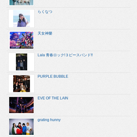
らくなつ
天女神樂
Lala 青春ロック!３ピースバンド!!
PURPLE BUBBLE
EVE OF THE LAIN
grating hunny