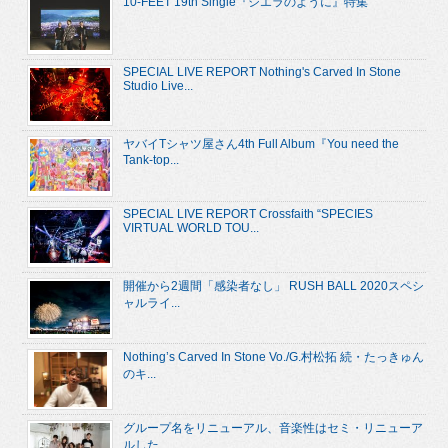
10-FEET 19th Single『シエラのように』特集
SPECIAL LIVE REPORT Nothing's Carved In Stone
Studio Live...
ヤバイTシャツ屋さん4th Full Album『You need the
Tank-top...
SPECIAL LIVE REPORT Crossfaith “SPECIES
VIRTUAL WORLD TOU...
開催から2週間「感染者なし」 RUSH BALL 2020スペシ
ャルライ...
Nothing’s Carved In Stone Vo./G.村松拓 続・たっきゅん
のキ...
グループ名をリニューアル、音楽性はセミ・リニューア
ルした ...