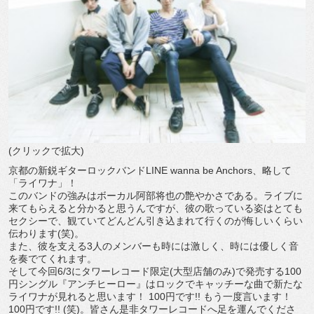
(クリックで拡大)
京都の新鋭ギターロックバンドLINE wanna be Anchors、略して
「ライワナ」！
このバンドの強みはボーカル阿部将也の艶やかさである。ライブに
来てもらえると分かると思うんですが、彼の歌っている姿はとても
セクシーで、観ていてどんどん引き込まれて行くのが悔しいくらい
伝わります(笑)。
また、彼を支える3人のメンバーも時には激しく、時には優しく音
を奏でてくれます。
そして今回6/3にタワーレコード限定(大型店舗のみ)で発売する100
円シングル『アンチヒーロー』はロックでキャッチーな曲で新たな
ライワナが見れると思います！ 100円です!! もう一度言います！
100円です!! (笑)。皆さん是非タワーレコードへ足を運んでくださ