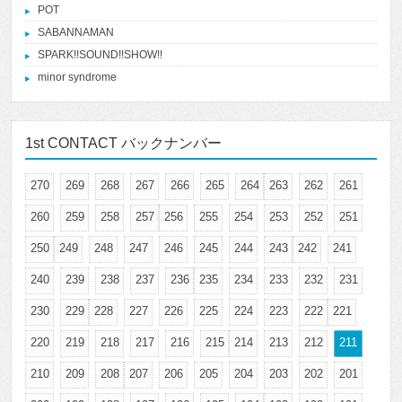
POT
SABANNAMAN
SPARK!!SOUND!!SHOW!!
minor syndrome
1st CONTACT バックナンバー
270
269
268
267
266
265
264
263
262
261
260
259
258
257
256
255
254
253
252
251
250
249
248
247
246
245
244
243
242
241
240
239
238
237
236
235
234
233
232
231
230
229
228
227
226
225
224
223
222
221
220
219
218
217
216
215
214
213
212
211
210
209
208
207
206
205
204
203
202
201