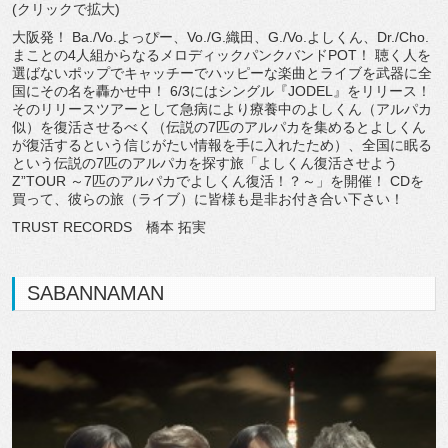
(クリックで拡大)
大阪発！ Ba./Vo.よっぴー、Vo./G.織田、G./Vo.よしくん、Dr./Cho.
まことの4人組からなるメロディックパンクバンドPOT！ 聴く人を
選ばないポップでキャッチーでハッピーな楽曲とライブを武器に全
国にその名を轟かせ中！ 6/3にはシングル『JODEL』をリリース！
そのリリースツアーとして急病により療養中のよしくん（アルパカ
似）を復活させるべく（伝説の7匹のアルパカを集めるとよしくん
が復活するという信じがたい情報を手に入れたため）、全国に眠る
という伝説の7匹のアルパカを探す旅「よしくん復活させよう
Z”TOUR ～7匹のアルパカでよしくん復活！？～」を開催！ CDを
買って、彼らの旅（ライブ）に皆様も是非お付き合い下さい！
TRUST RECORDS 橋本 拓実
SABANNAMAN