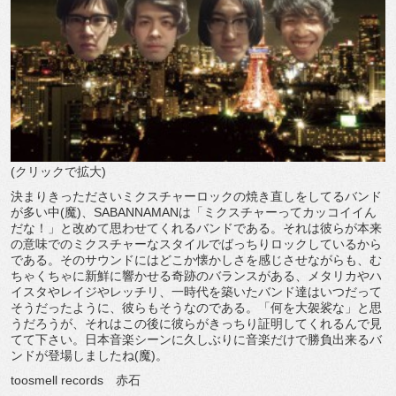
(クリックで拡大)
決まりきったださいミクスチャーロックの焼き直しをしてるバンド
が多い中(魔)、SABANNAMANは「ミクスチャーってカッコイイん
だな！」と改めて思わせてくれるバンドである。それは彼らが本来
の意味でのミクスチャーなスタイルでばっちりロックしているから
である。そのサウンドにはどこか懐かしさを感じさせながらも、む
ちゃくちゃに新鮮に響かせる奇跡のバランスがある、メタリカやハ
イスタやレイジやレッチリ、一時代を築いたバンド達はいつだって
そうだったように、彼らもそうなのである。「何を大袈裟な」と思
うだろうが、それはこの後に彼らがきっちり証明してくれるんで見
てて下さい。日本音楽シーンに久しぶりに音楽だけで勝負出来るバ
ンドが登場しましたね(魔)。
toosmell records 赤石