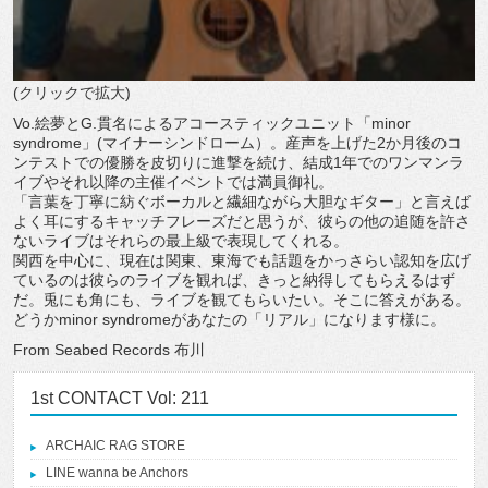
(クリックで拡大)
Vo.絵夢とG.貫名によるアコースティックユニット「minor
syndrome」(マイナーシンドローム）。産声を上げた2か月後のコ
ンテストでの優勝を皮切りに進撃を続け、結成1年でのワンマンラ
イブやそれ以降の主催イベントでは満員御礼。
「言葉を丁寧に紡ぐボーカルと繊細ながら大胆なギター」と言えば
よく耳にするキャッチフレーズだと思うが、彼らの他の追随を許さ
ないライブはそれらの最上級で表現してくれる。
関西を中心に、現在は関東、東海でも話題をかっさらい認知を広げ
ているのは彼らのライブを観れば、きっと納得してもらえるはず
だ。兎にも角にも、ライブを観てもらいたい。そこに答えがある。
どうかminor syndromeがあなたの「リアル」になります様に。
From Seabed Records 布川
1st CONTACT Vol: 211
ARCHAIC RAG STORE
LINE wanna be Anchors