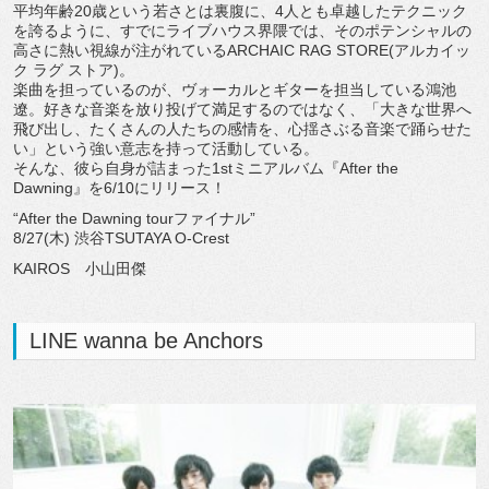
平均年齢20歳という若さとは裏腹に、4人とも卓越したテクニック
を誇るように、すでにライブハウス界隈では、そのポテンシャルの
高さに熱い視線が注がれているARCHAIC RAG STORE(アルカイッ
ク ラグ ストア)。
楽曲を担っているのが、ヴォーカルとギターを担当している鴻池
遼。好きな音楽を放り投げて満足するのではなく、「大きな世界へ
飛び出し、たくさんの人たちの感情を、心揺さぶる音楽で踊らせた
い」という強い意志を持って活動している。
そんな、彼ら自身が詰まった1stミニアルバム『After the
Dawning』を6/10にリリース！
“After the Dawning tourファイナル”
8/27(木) 渋谷TSUTAYA O-Crest
KAIROS 小山田傑
LINE wanna be Anchors