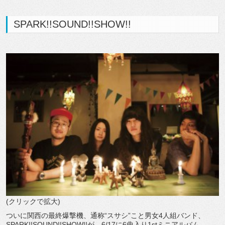
SPARK!!SOUND!!SHOW!!
(クリックで拡大)
ついに関西の最終爆撃機、通称“スサシ”こと男女4人組バンド、
SPARK!!SOUND!!SHOW!!が、6/17に6曲入り1stミニアルバム