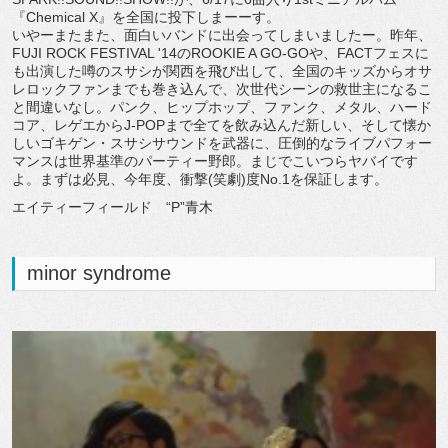
『Chemical X』を全国に投下しまーーす。
いやーまたまた、面白いバンドに出会ってしまいましたー。昨年、
FUJI ROCK FESTIVAL '14のROOKIE A GO-GOや、FACTフェスに
も出演した噂のスサシが関西を飛び出して、全国のキッズからオサ
レロックファンまでも巻き込んで、次世代シーンの救世主になるこ
と間違いなし。パンク、ヒップホップ、ファンク、メタル、ハード
コア、レゲエからJ-POPまで全てを飲み込んだ新しい、そして懐か
しいゴキゲン・スサシサウンドを武器に、圧倒的なライブパフォー
マンスは世界基準のパーティー野郎。まじでこいつらヤバイです
よ。まずは必見、今年度、衝撃(笑劇)度No.1を保証します。
エイティーフィールド “P”青木
minor syndrome