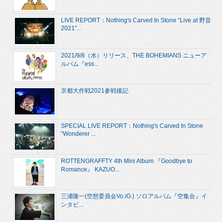
LIVE REPORT：Nothing's Carved In Stone “Live at 野音
2021”...
2021/9/8（水）リリース、THE BOHEMIANS ニューア
ルバム『ess...
京都大作戦2021参戦後記
SPECIAL LIVE REPORT：Nothing's Carved In Stone
“Wonderer ...
ROTTENGRAFFTY 4th Mini Album 『Goodbye to
Romance』 KAZUO...
三浦隆一(空想委員会Vo./G.) ソロアルバム『空集合』イ
ンタビ...