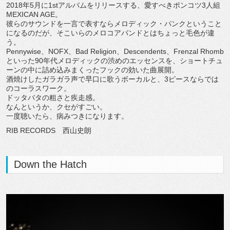
2018年5月に1stアルバムをリリースする、愛すべきポンコツ3人組
MEXICAN AGE。
彼らのサウンドを一言で表すならメロディック・パンクということ
になるのだが、そこいらのメロコアバンドとはちょっと毛色が違
う。
Pennywise、NOFX、Bad Religion、Descendents、Frenzal Rhomb
といった90年代メロディックの渋めのエッセンスを、ショートチュ
ーンの中に詰め込みまくったフックの効いた曲展開。
酒焼けしたガラガラ声で早口に歌うボーカルと、3ピースならでは
のコーラスワーク。
ドッタバタの粗さと疾走感。
なんというか、クセがすごい。
一度聴いたら、病みつきになります。
RIB RECORDS 西山史朗
Down the Hatch