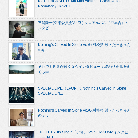
ROTTENGRAFFTY 4th Mini Album 『Goodbye to
Romance』 KAZUO...
三浦隆一(空想委員会Vo./G.) ソロアルバム『空集合』イ
ンタビ...
Nothing’s Carved In Stone Vo./G.村松拓 続・たっきゅん
のキ...
それでも世界が続くならインタビュー：終わりを見据え
ても尚...
SPECIAL LIVE REPORT：Nothing's Carved In Stone
SPECIAL ON...
Nothing’s Carved In Stone Vo./G.村松拓 続・たっきゅん
のキ...
10-FEET 20th Single『アオ』 Vo./G.TAKUMAインタビ
ュー INTE...