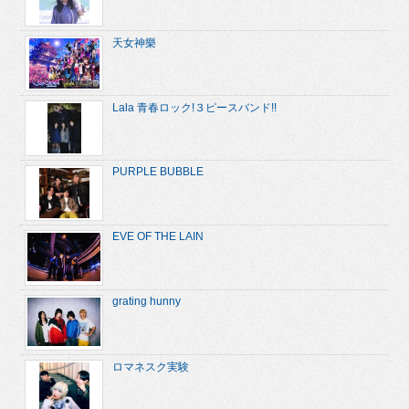
天女神樂
Lala 青春ロック!３ピースバンド!!
PURPLE BUBBLE
EVE OF THE LAIN
grating hunny
ロマネスク実験