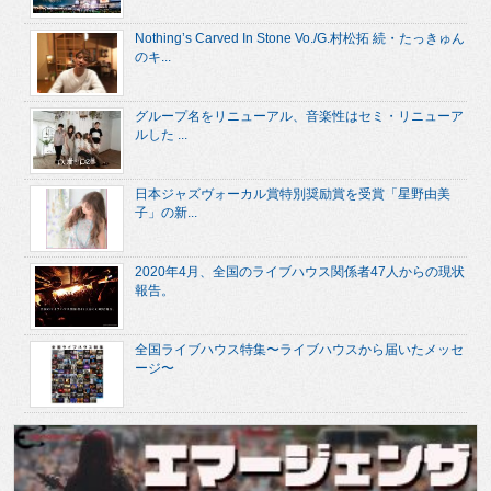
Nothing’s Carved In Stone Vo./G.村松拓 続・たっきゅん
のキ...
グループ名をリニューアル、音楽性はセミ・リニューア
ルした ...
日本ジャズヴォーカル賞特別奨励賞を受賞「星野由美
子」の新...
2020年4月、全国のライブハウス関係者47人からの現状
報告。
全国ライブハウス特集〜ライブハウスから届いたメッセ
ージ〜