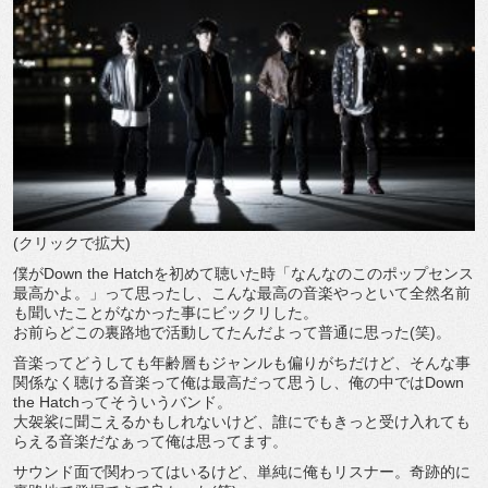
(クリックで拡大)
僕がDown the Hatchを初めて聴いた時「なんなのこのポップセンス
最高かよ。」って思ったし、こんな最高の音楽やっといて全然名前
も聞いたことがなかった事にビックリした。
お前らどこの裏路地で活動してたんだよって普通に思った(笑)。
音楽ってどうしても年齢層もジャンルも偏りがちだけど、そんな事
関係なく聴ける音楽って俺は最高だって思うし、俺の中ではDown
the Hatchってそういうバンド。
大袈裟に聞こえるかもしれないけど、誰にでもきっと受け入れても
らえる音楽だなぁって俺は思ってます。
サウンド面で関わってはいるけど、単純に俺もリスナー。奇跡的に