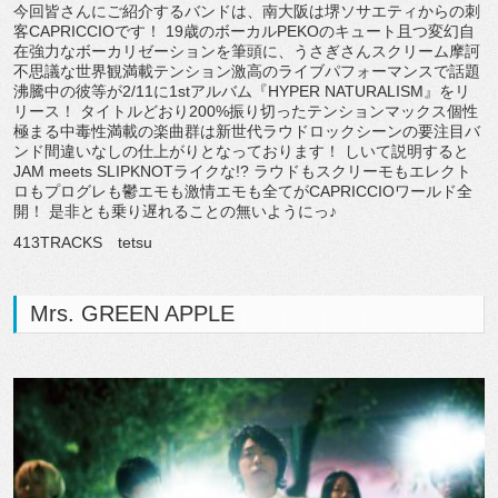
今回皆さんにご紹介するバンドは、南大阪は堺ソサエティからの刺
客CAPRICCIOです！ 19歳のボーカルPEKOのキュート且つ変幻自
在強力なボーカリゼーションを筆頭に、うさぎさんスクリーム摩訶
不思議な世界観満載テンション激高のライブパフォーマンスで話題
沸騰中の彼等が2/11に1stアルバム『HYPER NATURALISM』をリ
リース！ タイトルどおり200%振り切ったテンションマックス個性
極まる中毒性満載の楽曲群は新世代ラウドロックシーンの要注目バ
ンド間違いなしの仕上がりとなっております！ しいて説明すると
JAM meets SLIPKNOTライクな!? ラウドもスクリーモもエレクト
ロもプログレも鬱エモも激情エモも全てがCAPRICCIOワールド全
開！ 是非とも乗り遅れることの無いようにっ♪
413TRACKS tetsu
Mrs. GREEN APPLE