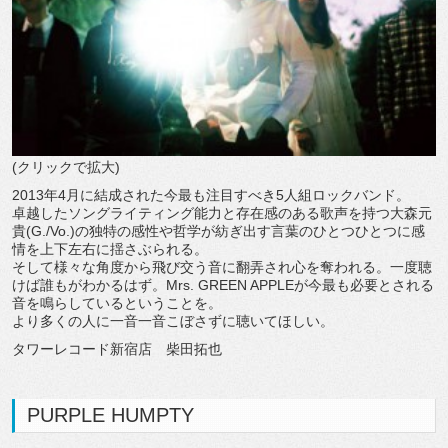
(クリックで拡大)
2013年4月に結成された今最も注目すべき5人組ロックバンド。
卓越したソングライティング能力と存在感のある歌声を持つ大森元
貴(G./Vo.)の独特の感性や哲学が紡ぎ出す言葉のひとつひとつに感
情を上下左右に揺さぶられる。
そして様々な角度から飛び交う音に翻弄され心を奪われる。一度聴
けば誰もがわかるはず。Mrs. GREEN APPLEが今最も必要とされる
音を鳴らしているということを。
より多くの人に一音一音こぼさずに聴いてほしい。
タワーレコード新宿店 柴田拓也
PURPLE HUMPTY