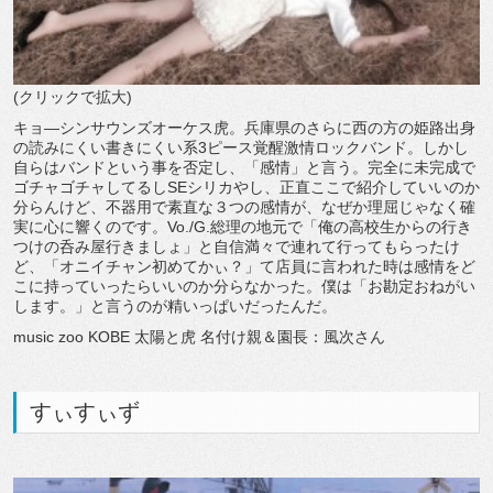
(クリックで拡大)
キョ—シンサウンズオーケス虎。兵庫県のさらに西の方の姫路出身
の読みにくい書きにくい系3ピース覚醒激情ロックバンド。しかし
自らはバンドという事を否定し、「感情」と言う。完全に未完成で
ゴチャゴチャしてるしSEシリカやし、正直ここで紹介していいのか
分らんけど、不器用で素直な３つの感情が、なぜか理屈じゃなく確
実に心に響くのです。Vo./G.総理の地元で「俺の高校生からの行き
つけの呑み屋行きましょ」と自信満々で連れて行ってもらったけ
ど、「オニイチャン初めてかぃ？」て店員に言われた時は感情をど
こに持っていったらいいのか分らなかった。僕は「お勘定おねがい
します。」と言うのが精いっぱいだったんだ。
music zoo KOBE 太陽と虎 名付け親＆園長：風次さん
すぃすぃず