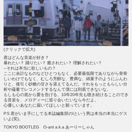
(クリックで拡大)
君はどんな音楽が好き？
暴れたい？ 踊りたい？ 癒されたい？ 理解されたい？
--それは本当に欲しいもの？
ここに余計なものなどひとつもなく、必要最低限でありながら骨骨
しいわけでもなく、むしろ芳醇な、豊満な、綿菓子のようにふんわ
りと、後引く砂糖の甘さを湛えてるんだ。それをもっともらしい分
析や蘊蓄でレコメンドするなんて僕には到底できないな。
もしも心の底から愛を告げる、10年20年先も聴き続けることのでき
る音楽を、メロディーに巡り会いたいなら今だよ。
心優しいあなたに届いてほしいと願っています。
P.S 君がいま手にしてる本誌編集部のIという男は本当の本当にゲス
いよ(笑)。
TOKYO BOOTLEG O-ant a.k.a あーりーしゃん