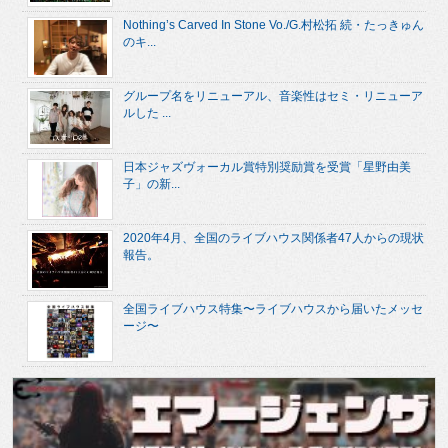
Nothing’s Carved In Stone Vo./G.村松拓 続・たっきゅん
のキ...
グループ名をリニューアル、音楽性はセミ・リニューア
ルした ...
日本ジャズヴォーカル賞特別奨励賞を受賞「星野由美
子」の新...
2020年4月、全国のライブハウス関係者47人からの現状
報告。
全国ライブハウス特集〜ライブハウスから届いたメッセ
ージ〜