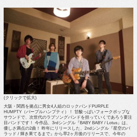
(クリックで拡大)
大阪・関西を拠点に男女4人組のロックバンドPURPLE
HUMPTY（パープルハンプティ）！ 甘酸っぱいフォークポップな
サウンドで、次世代のラブソングバンドを担っていくであろう要注
目バンドです！ 今作品、3rdシングル『BABY BABY / Lotus』は、
優しさ満点の2曲！ 昨年にリリースした、2ndシングル『星空のバ
ラッド / 輝き果てるまで』から早2ヶ月後のリリースで、今年の