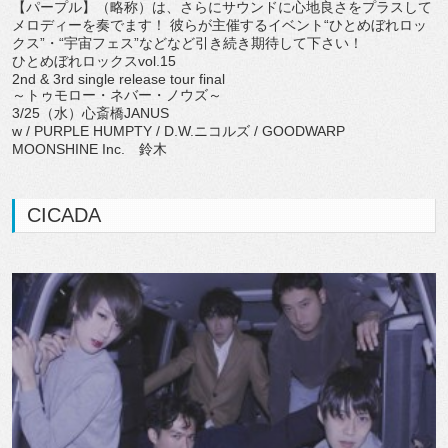
【パープル】（略称）は、さらにサウンドに心地良さをプラスして
メロディーを奏でます！ 彼らが主催するイベント“ひとめぼれロッ
クス”・“宇宙フェス”などなど引き続き期待して下さい！
ひとめぼれロックスvol.15
2nd & 3rd single release tour final
～トゥモロー・ネバー・ノウズ～
3/25（水）心斎橋JANUS
w / PURPLE HUMPTY / D.W.ニコルズ / GOODWARP
MOONSHINE Inc. 鈴木
CICADA