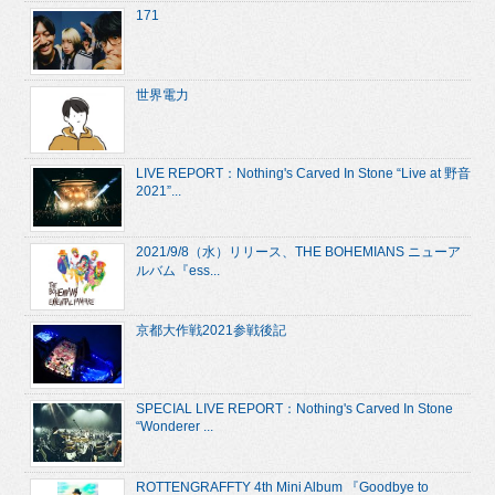
171
世界電力
LIVE REPORT：Nothing's Carved In Stone “Live at 野音
2021”...
2021/9/8（水）リリース、THE BOHEMIANS ニューア
ルバム『ess...
京都大作戦2021参戦後記
SPECIAL LIVE REPORT：Nothing's Carved In Stone
“Wonderer ...
ROTTENGRAFFTY 4th Mini Album 『Goodbye to