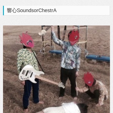
響心SoundsorChestrA