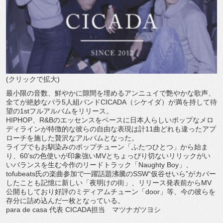
(クリックで拡大)
最小限の音数、鮮やかに隙間を埋めるアンニュイで艶やかな歌声、
全てが絶妙なバラ5人組バンドCICADA（シケイダ）が満を持して待
望の1stフルアルバムをリリース。
HIPHOP、R&Bのエッセンスをベースに日本人らしいポップなメロ
ディラインが特徴的な彼らの自由な表現は計11曲どれも違ったアプ
ローチを施した贅沢なアルバムとなった。
ライブでもお馴染みのポップチューン「ふたつひとつ」から始ま
り、60’sの色使いが印象強いMVとちょっぴり切ないリリックがい
いバランスを生む今作のリードトラック「Naughty Boy」、
tofubeats氏の楽曲参加で一躍話題沸騰のSSW“仮谷せいら”がカバー
したことも記憶に新しい「夜明けの街」、リリース発表前からMV
公開もしており好評のミディアムチューン「door」等、今の彼らを
存分に詰め込んだ一枚となっている。
para de casa 代表 CICADA担当 マツナガツヨシ