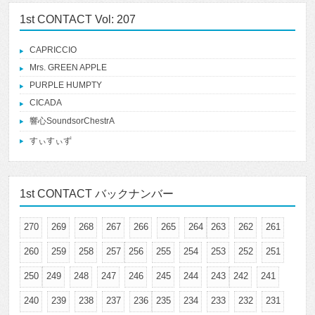
1st CONTACT Vol: 207
CAPRICCIO
Mrs. GREEN APPLE
PURPLE HUMPTY
CICADA
響心SoundsorChestrA
すぃすぃず
1st CONTACT バックナンバー
270
269
268
267
266
265
264
263
262
261
260
259
258
257
256
255
254
253
252
251
250
249
248
247
246
245
244
243
242
241
240
239
238
237
236
235
234
233
232
231