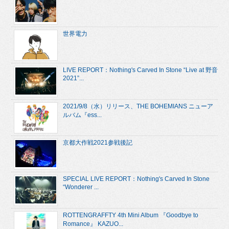
世界電力
LIVE REPORT：Nothing's Carved In Stone “Live at 野音
2021”...
2021/9/8（水）リリース、THE BOHEMIANS ニューア
ルバム『ess...
京都大作戦2021参戦後記
SPECIAL LIVE REPORT：Nothing's Carved In Stone
“Wonderer ...
ROTTENGRAFFTY 4th Mini Album 『Goodbye to
Romance』 KAZUO...