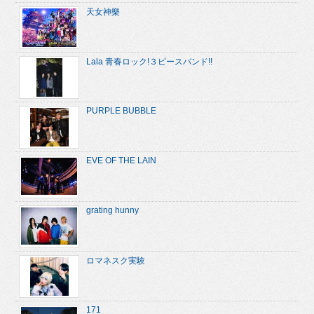
天女神樂
Lala 青春ロック!３ピースバンド!!
PURPLE BUBBLE
EVE OF THE LAIN
grating hunny
ロマネスク実験
171