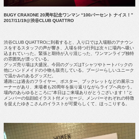
BUGY CRAXONE 20周年記念ワンマン “100パーセント ナイス！”
2017/11/19@渋谷CLUB QUATTRO
渋谷CLUB QUATTROに到着すると、入り口では入場順のアナウン
スをするスタッフの声が響き、入場を待つ行列は次々に場内へ吸い
込まれていった。緊張と期待が入り混じった、ワンマンライブ独特
の雰囲気が漂っている。
グッズ売り場は大盛況。今回のグッズはTシャツやトートバックの
他にハンドメイドの小物も販売している。ブージーらしいユニーク
で温かみのあるグッズだ。
通路には過去のフライヤー、ポスター、ブックレットなどの展示コ
ーナーがあり、来場者も20周年を振り返りながらライブへ向かう。
場内のあらゆるところに“本日はご来場ありがとうございます！”と
メンバーの似顔絵イラスト付メッセージ。メンバーそれぞれの特徴
を捉えたゆきこさんのイラストが可愛らしくて、ほっこりする。