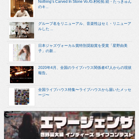
Nothing’s Carved In Stone Vo./G.村松拓 続・たっきゅん
のキ...
グループ名をリニューアル、音楽性はセミ・リニューア
ルした ...
日本ジャズヴォーカル賞特別奨励賞を受賞「星野由美
子」の新...
2020年4月、全国のライブハウス関係者47人からの現状
報告。
全国ライブハウス特集〜ライブハウスから届いたメッセ
ージ〜