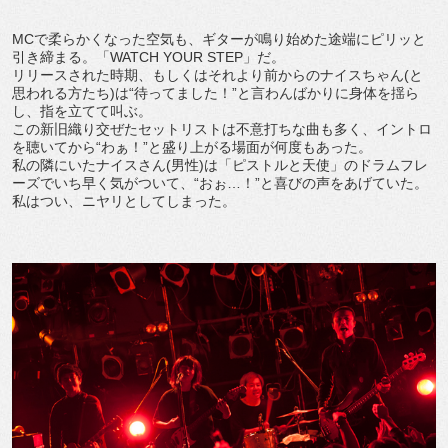
MCで柔らかくなった空気も、ギターが鳴り始めた途端にピリッと
引き締まる。「WATCH YOUR STEP」だ。
リリースされた時期、もしくはそれより前からのナイスちゃん(と
思われる方たち)は“待ってました！”と言わんばかりに身体を揺ら
し、指を立てて叫ぶ。
この新旧織り交ぜたセットリストは不意打ちな曲も多く、イントロ
を聴いてから“わぁ！”と盛り上がる場面が何度もあった。
私の隣にいたナイスさん(男性)は「ピストルと天使」のドラムフレ
ーズでいち早く気がついて、“おぉ…！”と喜びの声をあげていた。
私はつい、ニヤリとしてしまった。