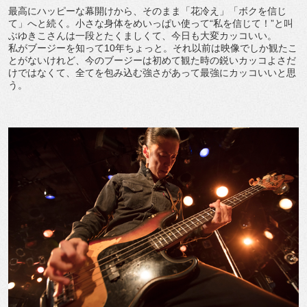
最高にハッピーな幕開けから、そのまま「花冷え」「ボクを信じ
て」へと続く。小さな身体をめいっぱい使って“私を信じて！”と叫
ぶゆきこさんは一段とたくましくて、今日も大変カッコいい。
私がブージーを知って10年ちょっと。それ以前は映像でしか観たこ
とがないけれど、今のブージーは初めて観た時の鋭いカッコよさだ
けではなくて、全てを包み込む強さがあって最強にカッコいいと思
う。