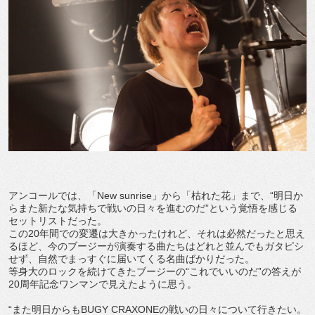
アンコールでは、「New sunrise」から「枯れた花」まで、“明日か
らまた新たな気持ちで戦いの日々を進むのだ”という覚悟を感じる
セットリストだった。
この20年間での変遷は大きかったけれど、それは必然だったと思え
るほど、今のブージーが演奏する曲たちはどれと並んでもガタピシ
せず、自然でまっすぐに届いてくる名曲ばかりだった。
等身大のロックを続けてきたブージーの“これでいいのだ”の答えが
20周年記念ワンマンで見えたように思う。
“また明日からもBUGY CRAXONEの戦いの日々について行きたい。