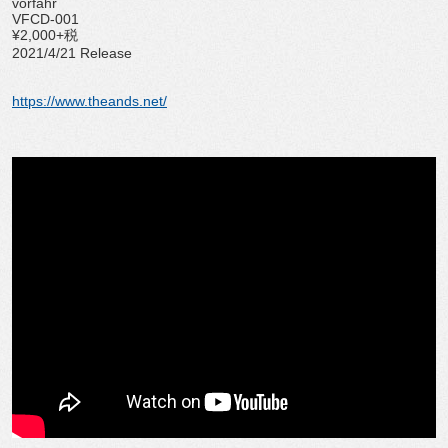
vorfahr
VFCD-001
¥2,000+税
2021/4/21 Release
https://www.theands.net/