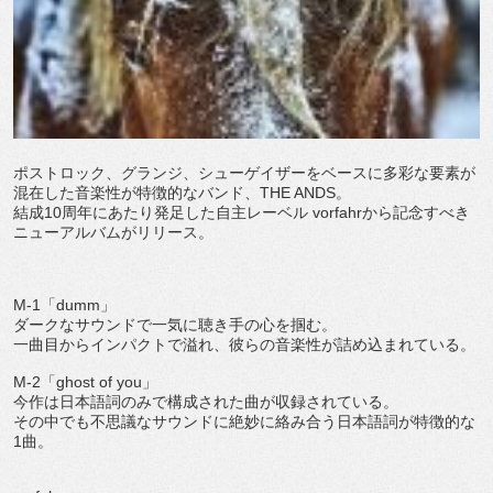
ポストロック、グランジ、シューゲイザーをベースに多彩な要素が
混在した音楽性が特徴的なバンド、THE ANDS。
結成10周年にあたり発足した自主レーベル vorfahrから記念すべき
ニューアルバムがリリース。
M-1「dumm」
ダークなサウンドで一気に聴き手の心を掴む。
一曲目からインパクトで溢れ、彼らの音楽性が詰め込まれている。
M-2「ghost of you」
今作は日本語詞のみで構成された曲が収録されている。
その中でも不思議なサウンドに絶妙に絡み合う日本語詞が特徴的な
1曲。