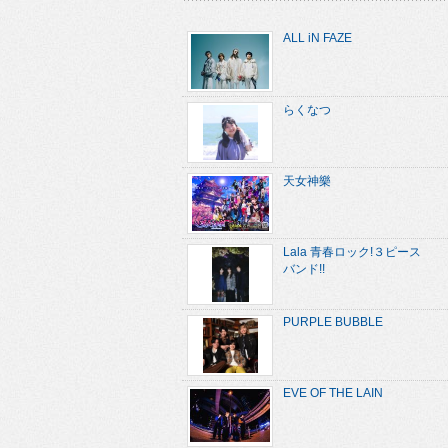
ALL iN FAZE
らくなつ
天女神樂
Lala 青春ロック!３ピース
バンド!!
PURPLE BUBBLE
EVE OF THE LAIN