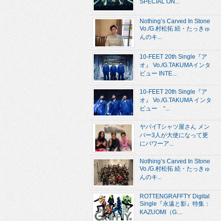
SPECIAL ON...
Nothing’s Carved In Stone
Vo./G.村松拓 続・たっきゅ
んのキ...
10-FEET 20th Single『ア
オ』 Vo./G.TAKUMAインタ
ビュー INTE...
10-FEET 20th Single『ア
オ』 Vo./G.TAKUMA インタ
ビュー “...
ヤバイTシャツ屋さん メン
バー3人が大使になって更
にパワーア...
Nothing’s Carved In Stone
Vo./G.村松拓 続・たっきゅ
んのキ...
ROTTENGRAFFTY Digital
Single『永遠と影』特集：
KAZUOMI（G....