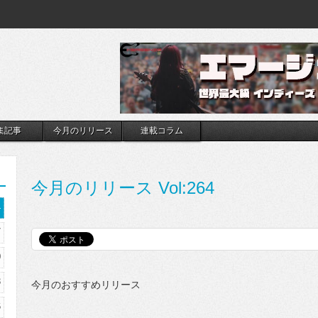
集記事
今月のリリース
連載コラム
今月のリリース Vol:264
4
7
0
3
今月のおすすめリリース
6