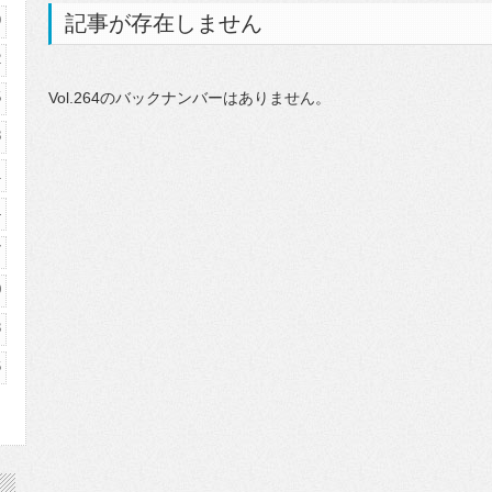
記事が存在しません
9
2
5
Vol.264のバックナンバーはありません。
8
1
4
7
0
3
6