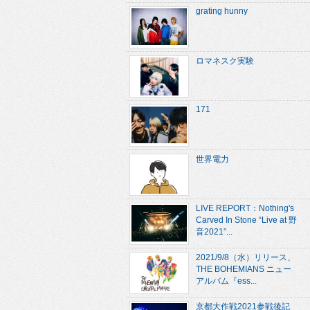
grating hunny
ロマネスク実験
171
世界電力
LIVE REPORT：Nothing's
Carved In Stone “Live at 野
音2021”...
2021/9/8（水）リリース、
THE BOHEMIANS ニュー
アルバム『ess...
京都大作戦2021参戦後記