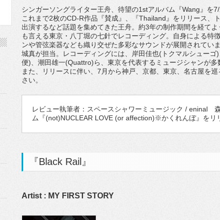
シンガーソングライター王舟、待望の1stアルバム『Wang』を7
これまで2枚のCD-R作品『賛成』、『Thailand』をリリース、トクマル
出演するなど話題を集めてきた王舟。約3年の制作期間を経てよ
も言える東京・八丁堀の七針でレコーディング。自身による特
ンや管弦楽器なども織り交ぜた多彩なサウンドが展開されてい
城真が担当。レコーディングには、岸田佳也(トクマルシューゴ)
便)、潮田雄一(Quattro)ら、東京を代表するミュージシャンが
また、リリースに伴い、7月から神戸、京都、東京、名古屋を巡
さい。
レビュー執筆者：スペースシャワーミュージック / eninal 森
ム『(not)NUCLEAR LOVE (or affection)※かくれんぼ』
『Black Rail』
Artist : MY FIRST STORY