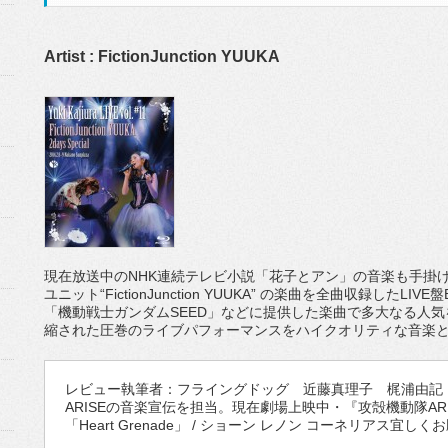
Artist : FictionJunction YUUKA
現在放送中のNHK連続テレビ小説「花子とアン」の音楽も手掛
ユニット“FictionJunction YUUKA” の楽曲を全曲収録したLIVE盤B
「機動戦士ガンダムSEED」などに提供した楽曲で多大なる人気を得たFic
縮された圧巻のライブパフォーマンスをハイクオリティな音楽
レビュー執筆者：フライングドッグ 近藤真理子 梶浦由記・Fict
ARISEの音楽宣伝を担当。現在劇場上映中・『攻殻機動隊ARISE bor
「Heart Grenade」 / ショーン レノン コーネリアス宜し