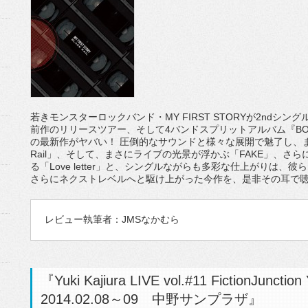
若きモンスターロックバンド・MY FIRST STORYが2ndシングル
前作のリリースツアー、そして4バンドスプリットアルバム『BO
の最新作がヤバい！ 圧倒的なサウンドと様々な展開で魅了し、ま
Rail」、そして、まさにライブの光景が浮かぶ「FAKE」、さら
る「Love letter」と、シングルながらも多彩な仕上がりは、
さらにネクストレベルへと駆け上がった今作を、是非その耳で聴
レビュー執筆者：JMSなかむら
『Yuki Kajiura LIVE vol.#11 FictionJunctio
2014.02.08～09 中野サンプラザ』