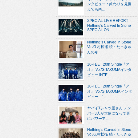
ンタビュー：終わりを見据
えても尚...
SPECIAL LIVE REPORT：
Nothing's Carved In Stone
SPECIAL ON...
Nothing’s Carved In Stone
Vo./G.村松拓 続・たっきゅ
んのキ...
10-FEET 20th Single『ア
オ』 Vo./G.TAKUMAインタ
ビュー INTE...
10-FEET 20th Single『ア
オ』 Vo./G.TAKUMA インタ
ビュー “...
ヤバイTシャツ屋さん メン
バー3人が大使になって更
にパワーア...
Nothing’s Carved In Stone
Vo./G.村松拓 続・たっきゅ