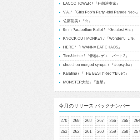
LACCO TOWER / 『狂想演奏家』
V.A. / 『Girls Pop’n Party -Idol Parade Neo-』
佐藤聡美 / 『☆』
9mm Parabellum Bullet / 『Greatest Hits』
KNOCK OUT MONKEY / 『Wonderful Life』
HERE / 『I WANNA EAT CHAOS』
Tico&icchie / 『青春レゲエ・パート2』
chouchou merged syrups. / 『clepsydra』
Kalafina / 『THE BEST(“Red”/“Blue”)』
MONSTER大陸 / 『進撃』
今月のリリース バックナンバー
270
269
268
267
266
265
26
263
262
261
260
259
258
25