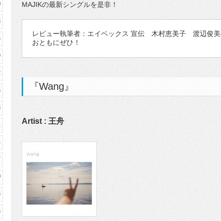
0
MAJIKの最新シングルを是非！
3
レビュー執筆者：エイベックス 宣伝 木村恵美子 渡辺俊美
6
おともにぜひ！
9
2
『Wang』
5
8
Artist : 王舟
1
4
7
0
3
6