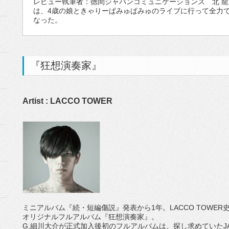
レビュー執筆者：徳間ジャパンコミュニケーションズ 北 
は、4歳の娘ときゃりーぱみゅぱみゅのライブに行って全力
なった。
『狂想演奏家』
Artist : LACCO TOWER
ミニアルバム『続・短編傷説』発表から1年。LACCO TOWE
オリジナルフルアルバム『狂想演奏家』。
G.細川大介が正式加入後初のフルアルバムは、探し求めていたJA