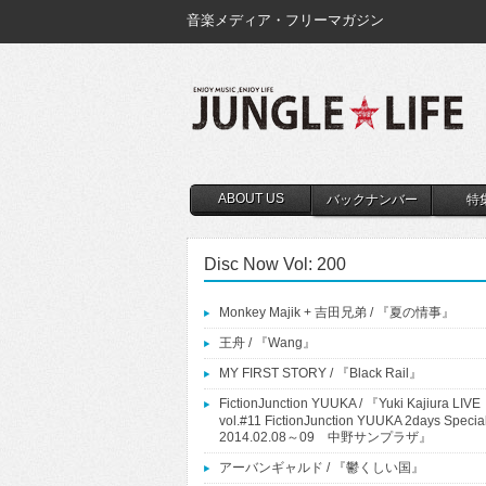
音楽メディア・フリーマガジン
ABOUT US
バックナンバー
特
Disc Now Vol: 200
Monkey Majik + 吉田兄弟 / 『夏の情事』
王舟 / 『Wang』
MY FIRST STORY / 『Black Rail』
FictionJunction YUUKA / 『Yuki Kajiura LIVE
vol.#11 FictionJunction YUUKA 2days Specia
2014.02.08～09 中野サンプラザ』
アーバンギャルド / 『鬱くしい国』