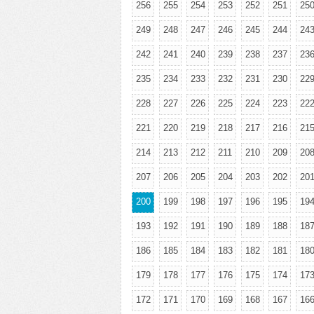
256
255
254
253
252
251
25
249
248
247
246
245
244
24
242
241
240
239
238
237
23
235
234
233
232
231
230
22
228
227
226
225
224
223
22
221
220
219
218
217
216
21
214
213
212
211
210
209
20
207
206
205
204
203
202
20
200
199
198
197
196
195
19
193
192
191
190
189
188
18
186
185
184
183
182
181
18
179
178
177
176
175
174
17
172
171
170
169
168
167
16