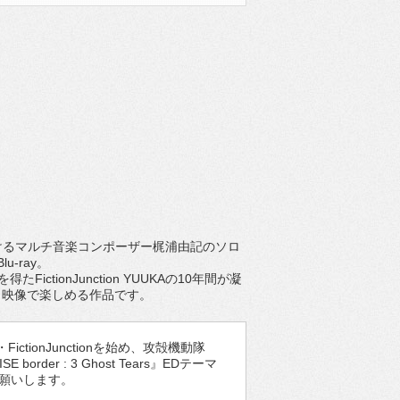
けるマルチ音楽コンポーザー梶浦由記のソロ
lu-ray。
tionJunction YUUKAの10年間が凝
と映像で楽しめる作品です。
ionJunctionを始め、攻殻機動隊
der : 3 Ghost Tears』EDテーマ
くお願いします。