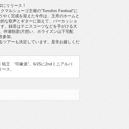
/2にリリース！
シューゴ主催の“Tonofon Festival”に
うやく完成を迎えた今作は、王舟のホームと
徴的な歌声とギターに加えて、パーカッショ
ます。録音はテニスコーツなどを手がける大
、伴瀬朝彦(片想い、ホライズン山下宅配
多数参加。
るツアーも決定しています。是非お越しくだ
 暁王 “印象派”、6/25に2ndミニアルバ
をリリース。