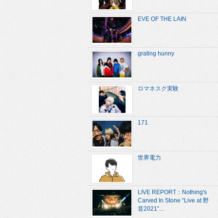
EVE OF THE LAIN
grating hunny
ロマネスク実験
171
世界電力
LIVE REPORT：Nothing's
Carved In Stone “Live at 野
音2021”...