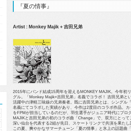
『夏の情事』
Artist : Monkey Majik + 吉田兄弟
2015年にバンド結成15周年を迎えるMONKEY MAJIK。今
グル。「Monkey Majik+吉田兄弟」名義でコラボ！ 吉田兄
活躍中の津軽三味線の兄弟奏者。既に吉田兄弟とは、シングル『Cha
名義にてコラボした実績があり、今作は2度目のコラボ作品。カッ
をFPMが担当しているのだが、羽生選手がジュニア時代にプログ
4
MAJIKと吉田兄弟の初のコラボ曲「Change」で、双方にと
7
深い仙台を代表する2組が先日、スケートリンクで共演を果たし
この夏、爽やかなサマーチューン「夏の情事」と氷上の話題曲「Ch