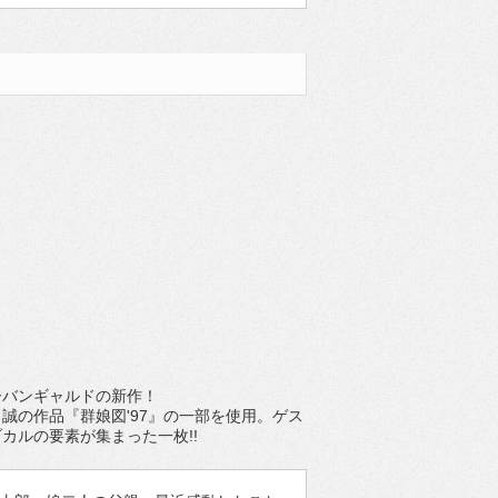
ーバンギャルドの新作！
誠の作品『群娘図'97』の一部を使用。ゲス
カルの要素が集まった一枚!!