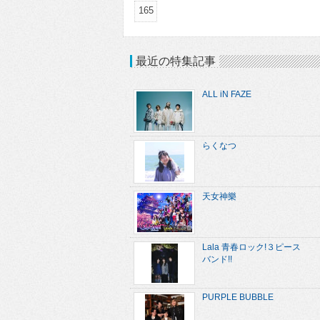
165
最近の特集記事
ALL iN FAZE
らくなつ
天女神樂
Lala 青春ロック!３ピース
バンド!!
PURPLE BUBBLE