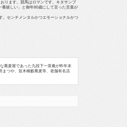
ております。競馬はロマンです。キタサンブ
一番嬉しい」と御年80歳にして言った言葉が
す。センチメンタルかつエモーショナルかつ
和 最も好きな蕎麦屋であった九段下一茶庵が昨年末
田まつや、並木橋藪蕎麦等、老舗有名店