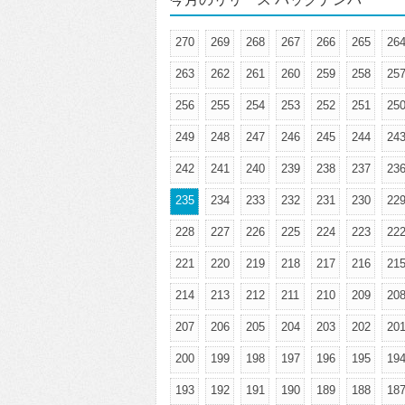
270
269
268
267
266
265
26
263
262
261
260
259
258
25
256
255
254
253
252
251
25
249
248
247
246
245
244
24
242
241
240
239
238
237
23
235
234
233
232
231
230
22
228
227
226
225
224
223
22
221
220
219
218
217
216
21
214
213
212
211
210
209
20
207
206
205
204
203
202
20
200
199
198
197
196
195
19
193
192
191
190
189
188
18