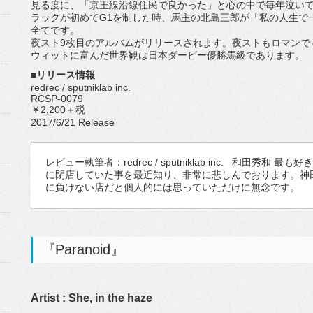
見る度に、「京王線沿線住民で良かった」と心の中で毎年泣い
ラックが初めてG1を制した時、馬主の北島三郎が「私の人生で
全てです。
夜スト9枚目のアルバムがリリースされます。夜ストもロマンで
ウィットに富んだ世界観は日本ダービー優勝馬級であります。
■リリース情報
redrec / sputniklab inc.
RCSP-0079
￥2,200＋税
2017/6/21 Release
レビュー執筆者：redrec / sputniklab inc. 和田秀
に閉店していた事を最近知り、非常に悲しんでおります。神
に負けない店だと個人的には思っていただけに無念です。
『Paranoid』
Artist : She, in the haze