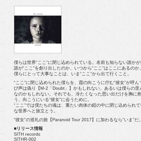
僕らは世界“ここ”に閉じ込められている。名前も知らない誰か
誰が“ここ”を創り出したのか、いつから“ここ”はここにあるの
僕らにとって大事なことは、いま“ここ”から出て行くこと。
“ここ”に閉じ込められた僕らを、霞の向こうに佇む“彼女”が呼んでいる
び声は偽り【M-2「Doubt」】かもしれない。あるいは僕らの歪んだ
なのかもしれない。それでも、冷たくなった思い出だけを胸に抱いて
う。向こうにいる“彼女”に会うために。
“ここ”では僕たちの魂は、重たい肉体の鎧の中に閉じ込められて
な世界へと旅立とう。
“彼女”の巡礼の旅【Paranoid Tour 2017】に加わるなら“
■リリース情報
SITH records
SITHR-002