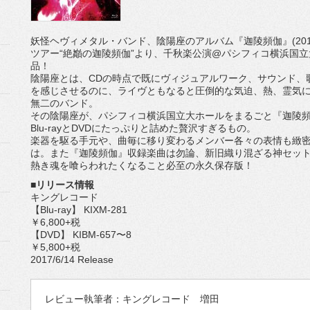
妖怪ヘヴィメタル・バンド、陰陽座のアルバム『迦陵頻伽』(2016/
ツアー“絶巓の迦陵頻伽”より、千秋楽公演@パシフィコ横浜国
品！
陰陽座とは、CDの時点で既にヴィジュアルワーク、サウンド、
を感じさせるのに、ライヴともなると圧倒的な気迫、熱、霊気
無二のバンド。
その陰陽座が、パシフィコ横浜国立大ホールをまるごと『迦陵
Blu-rayとDVDにたっぷりと詰めた贅沢すぎるもの。
楽器を駆る手元や、曲毎に移り変わるメンバー各々の表情も緻
は。また『迦陵頻伽』収録楽曲は勿論、新旧織り混ざる神セッ
熱き魂を喰らわれたくなること必至の永久保存版！
■リリース情報
キングレコード
【Blu-ray】 KIXM-281
￥6,800+税
【DVD】 KIBM-657〜8
￥5,800+税
2017/6/14 Release
レビュー執筆者：キングレコード 増田