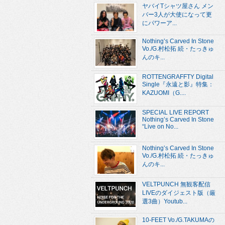
ヤバイTシャツ屋さん メン
バー3人が大使になって更
にパワーア...
Nothing’s Carved In Stone
Vo./G.村松拓 続・たっきゅ
んのキ...
ROTTENGRAFFTY Digital
Single『永遠と影』特集：
KAZUOMI（G....
SPECIAL LIVE REPORT
Nothing’s Carved In Stone
“Live on No...
Nothing’s Carved In Stone
Vo./G.村松拓 続・たっきゅ
んのキ...
VELTPUNCH 無観客配信
LIVEのダイジェスト版（厳
選3曲）Youtub...
10-FEET Vo./G.TAKUMAの