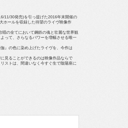
11/30発売)を引っ提げた2016年末開催の
立大ホールを収録した待望のライヴ映像作
歌唱の全てにおいて鋼鉄の魂と壮麗な世界観
によって、さらなるパワーを増幅させる唯一
頻伽』の色に染め上げたライヴを、今作は
密に見ることができるのは映像作品ならで
トリストは、間違いなく今すぐ生で陰陽座に