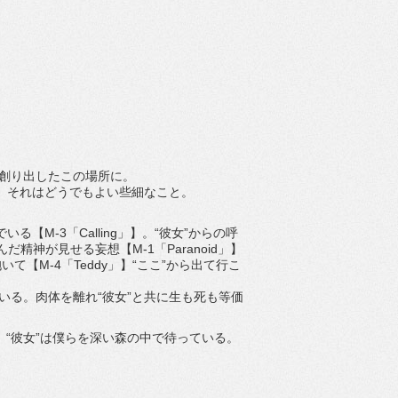
が創り出したこの場所に。
か、それはどうでもよい些細なこと。
【M-3「Calling」】。“彼女”からの呼
精神が見せる妄想【M-1「Paranoid」】
【M-4「Teddy」】“ここ”から出て行こ
いる。肉体を離れ“彼女”と共に生も死も等価
いま”だ。“彼女”は僕らを深い森の中で待っている。