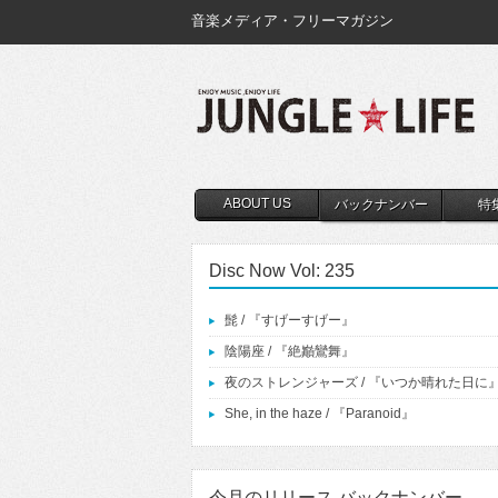
音楽メディア・フリーマガジン
ABOUT US
バックナンバー
特
Disc Now Vol: 235
髭 / 『すげーすげー』
陰陽座 / 『絶巓鸞舞』
夜のストレンジャーズ / 『いつか晴れた日に
She, in the haze / 『Paranoid』
今月のリリース バックナンバー