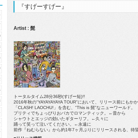
『すげーすげー』
4
7
Artist : 髭
0
3
6
9
2
5
トータルタイム28分36秒(すげー短)!!
8
2016年秋の“YAYAYAYAYA TOUR”において、リリース前
「CLASH! LAOCHU!」を含む、“This is 髭”なニューワールド。
1
プリティでちょっぴりおバカでロマンティック。←昔から
シャウトとエッジの効いたギターリフ。←久々に
4
踊って笑って泣いてください。←永遠に
前作『ねむらない』から約1年7ヶ月ぶりにリリースされる、待
7