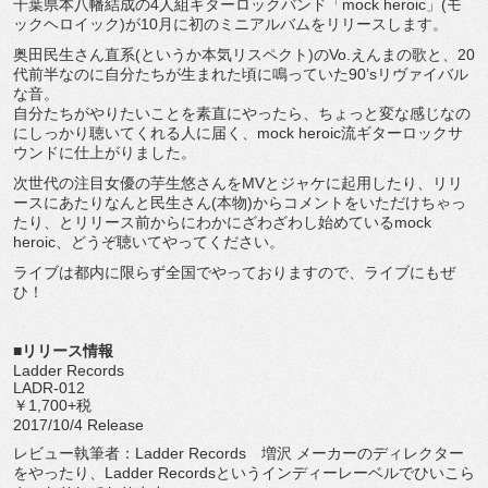
千葉県本八幡結成の4人組ギターロックバンド「mock heroic」(モ
ックヘロイック)が10月に初のミニアルバムをリリースします。
奥田民生さん直系(というか本気リスペクト)のVo.えんまの歌と、20
代前半なのに自分たちが生まれた頃に鳴っていた90’sリヴァイバル
な音。
自分たちがやりたいことを素直にやったら、ちょっと変な感じなの
にしっかり聴いてくれる人に届く、mock heroic流ギターロックサ
ウンドに仕上がりました。
次世代の注目女優の芋生悠さんをMVとジャケに起用したり、リリ
ースにあたりなんと民生さん(本物)からコメントをいただけちゃっ
たり、とリリース前からにわかにざわざわし始めているmock
heroic、どうぞ聴いてやってください。
ライブは都内に限らず全国でやっておりますので、ライブにもぜ
ひ！
■リリース情報
Ladder Records
LADR-012
￥1,700+税
2017/10/4 Release
レビュー執筆者：Ladder Records 増沢 メーカーのディレクター
をやったり、Ladder Recordsというインディーレーベルでひいこら