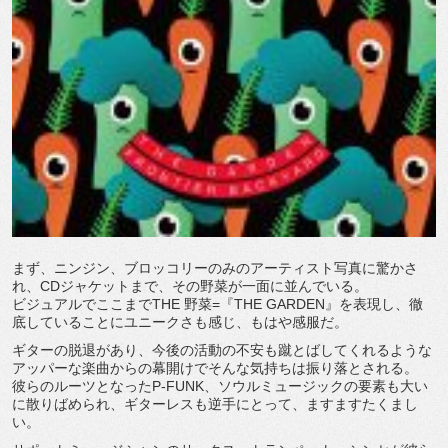
まず、ニンジン、ブロッコリーのみのアーティスト写真に驚かさ
れ、CDジャケットまで、その野菜が一面に並んでいる。
ビジュアルでここまでTHE 野菜=『THE GARDEN』を表現し、徹
底していることにユニークさも感じ、もはや感服だ。
ギターの脱退があり、今後の活動の不安も蹴とばしてくれるような
アッパーな楽曲からの幕開けでそんな気持ちは振り落とされる。
彼らのルーツとなったP-FUNK、ソウルミュージックの要素も大い
に散りばめられ、ギターレスも逆手にとって、ますますたくまし
い。