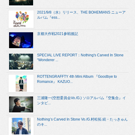
2021/9/8（水）リリース、THE BOHEMIANS ニューア
ルバム『ess...
京都大作戦2021参戦後記
SPECIAL LIVE REPORT：Nothing's Carved In Stone
“Wonderer ...
ROTTENGRAFFTY 4th Mini Album 『Goodbye to
Romance』 KAZUO...
三浦隆一(空想委員会Vo./G.) ソロアルバム『空集合』イ
ンタビ...
Nothing’s Carved In Stone Vo./G.村松拓 続・たっきゅん
のキ...