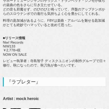
サポートミュージシャンのサックス・トランペット・シンセが彼ら
の楽曲の色をさらに引き立たせている。
どの音も邪魔せず、のびのびと鳴っていて、序盤のアップテンポか
らのスロウテンポでの進行も気持ちよく心を豊かにしてくれる。
料理の匙加減があるように、FBYは楽曲・アルバムを魅せる匙加減
がとても絶妙でハマっていると改めて思った。
■リリース情報
Niw! Records
NIW133
￥2,778+税
NOW ON SALE
レビュー執筆者：寺島智子 ディスクユニオンの制作グループで日々
修行。秋になったので、秋刀魚が食べたいです。
『ラブレター』
Artist : mock heroic