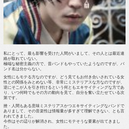
私にとって、最も影響を受けた人間がいまして、その人とは最近連
絡が取れていない。
極端な秘密主義の方で、昔バンドもやっていたようなのですが、バ
ンド名は分からない。
女性にもモテる方なのですが、どう見てもお付き合いされている女
性との関係をみとめない等、非常にミステリアスな方なのですが、
逆にそこが人を引き付けるという何ともエキサイティングな方であ
り、いつ何時でもその方の動向を見て、自分を奮い立たせている次
第です。
挫・人間もある意味ミステリアスかつエキサイティングなバンドで
ありまして、その音楽性は情報量が多すぎて理解できない、とも言
われてきました。
今作はその辺りが解消され、女性にモテそうな要素が出てきまし
た。