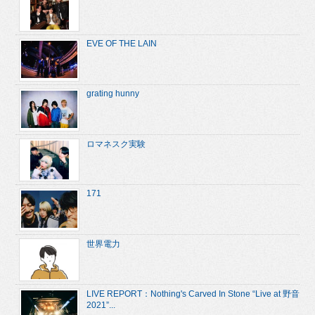
EVE OF THE LAIN
grating hunny
ロマネスク実験
171
世界電力
LIVE REPORT：Nothing's Carved In Stone “Live at 野音
2021”...