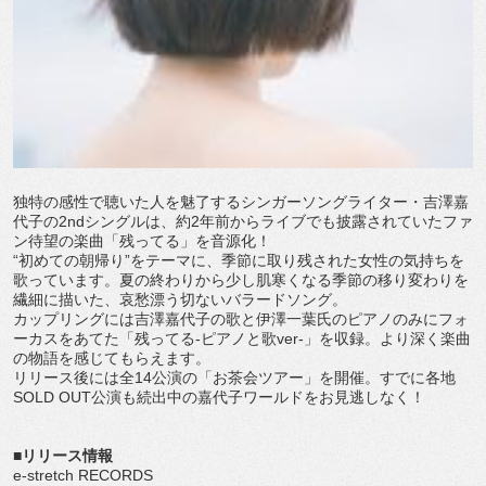
独特の感性で聴いた人を魅了するシンガーソングライター・吉澤嘉
代子の2ndシングルは、約2年前からライブでも披露されていたファ
ン待望の楽曲「残ってる」を音源化！
“初めての朝帰り”をテーマに、季節に取り残された女性の気持ちを
歌っています。夏の終わりから少し肌寒くなる季節の移り変わりを
繊細に描いた、哀愁漂う切ないバラードソング。
カップリングには吉澤嘉代子の歌と伊澤一葉氏のピアノのみにフォ
ーカスをあてた「残ってる-ピアノと歌ver-」を収録。より深く楽曲
の物語を感じてもらえます。
リリース後には全14公演の「お茶会ツアー」を開催。すでに各地
SOLD OUT公演も続出中の嘉代子ワールドをお見逃しなく！
■リリース情報
e-stretch RECORDS