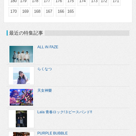
180
179
178
177
176
175
174
173
172
171
170
169
168
167
166
165
最近の特集記事
ALL iN FAZE
らくなつ
天女神樂
Lala 青春ロック!３ピースバンド!!
PURPLE BUBBLE