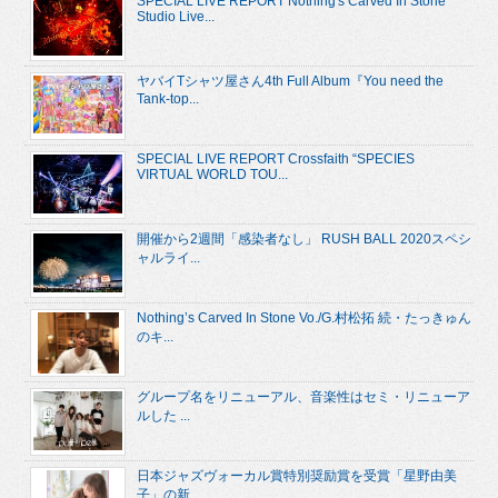
SPECIAL LIVE REPORT Nothing's Carved In Stone
Studio Live...
ヤバイTシャツ屋さん4th Full Album『You need the
Tank-top...
SPECIAL LIVE REPORT Crossfaith “SPECIES
VIRTUAL WORLD TOU...
開催から2週間「感染者なし」 RUSH BALL 2020スペシ
ャルライ...
Nothing’s Carved In Stone Vo./G.村松拓 続・たっきゅん
のキ...
グループ名をリニューアル、音楽性はセミ・リニューア
ルした ...
日本ジャズヴォーカル賞特別奨励賞を受賞「星野由美
子」の新...