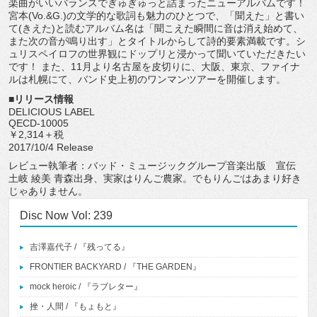
楽曲がいいバランスでぎゅぎゅっと詰まったニューアルバムです！
宮本(Vo.&G.)の文学的な歌詞も魅力のひとつで、「聞えた」と書い
て(きえた)と読むアルバム名は「聞こえた瞬間に音は消え始めて、
また次の音が鳴り出す」とタイトルからして詩的要素満載です。シ
ュリスペイロフの世界観にドップリと浸かって聞いていただきたい
です！ また、11月より名古屋を皮切りに、大阪、東京、ファイナ
ルは札幌にて、バンド史上初のワンマンツアーを開催します。
■リリース情報
DELICIOUS LABEL
QECD-10005
￥2,314＋税
2017/10/4 Release
レビュー執筆者：バッド・ミュージックグループ音楽出版 宣伝
土岐 綾美 青森出身、実家はりんご農家。でもりんごはあまり好き
じゃありません。
Disc Now Vol: 239
吉澤嘉代子 / 『残ってる』
FRONTIER BACKYARD / 『THE GARDEN』
mock heroic / 『ラブレター』
挫・人間 / 『もょもと』