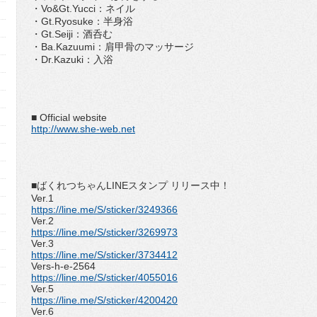
・Vo&Gt.Yucci：ネイル
・Gt.Ryosuke：半身浴
・Gt.Seiji：酒呑む
・Ba.Kazuumi：肩甲骨のマッサージ
・Dr.Kazuki：入浴
■ Official website
http://www.she-web.net
■ばくれつちゃんLINEスタンプ リリース中！
Ver.1
https://line.me/S/sticker/3249366
Ver.2
https://line.me/S/sticker/3269973
Ver.3
https://line.me/S/sticker/3734412
Vers-h-e-2564
https://line.me/S/sticker/4055016
Ver.5
https://line.me/S/sticker/4200420
Ver.6