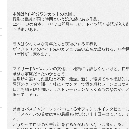
本編は約140分ワンカットの長回し！
撮影と鑑賞が同じ時間という没入感のある作品。
12ページの台本、セリフは即興らしい。ドイツ語と英語が入り
も特徴がある。
導入はやんちゃな青年たちと夜遊びする青春劇。
ヴィクトリアのバイト先のカフェで生い立ちが語られる、16年
せず挫折し家を出た。
マドリードやベルリンの文化、土地柄には詳しくないけど、長
厳格な家庭だったのかと思う。
居場所を無くした孤独と不安、焦燥。新しい環境でやや衝動的
冒頭のクラブで踊った後にカウンターで酒を頼むシーンにはな
口元を触る癖も強いフラストレーションからくるものなのか、
追ってしまう。
監督セバスチャン・シッパーによるオフィシャルインタビュー
「スペインの若者は何の展望も持たないまま国を出ていて、
る。
どうやって自身の将来設計をするかがわからない若者がいる。