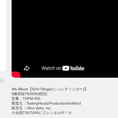
4th Album【Schr?dinger(シュレディンガー)】
9曲収録?¥2000(税別)
型番：THPM-001
製造元：TastingHeadzProduction/brittford
販売元：Ultra-Vybe, inc.
※全国TSUTAYAにてレンタル中！※