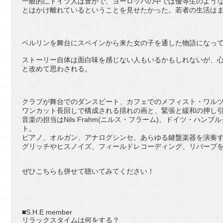
一般的にドイツ人は豊かで、ヨーロッパの中では優等生のよう
とはかけ離れているということを見せたかった。若者の生活は
ベルリンを舞台にスペインから来た女の子を通した物語になっ
ストーリー自体は面白味を感じない人もいるかもしれないが、
と改めて思わされる。
クラブが舞台でのダンスビート、カフェでのメフィスト・ワル
ワンカット長回しで構成される揺れの画と、緊張と緩和の押し
音楽の担当はNils Frahm(ニルス・フラーム)、ドイツ・ハ
ト。
ピアノ、オルガン、アナログシンセ、あらゆる鍵盤楽器を演奏
グリッチやヒスノイズ、フィールドレコーディング、リバーブ
ぜひこちらも併せて聴いてみてください！
■S.H.E member
リラックスタイムは何をする？