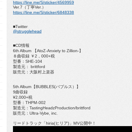
https://line.me/S/sticker/4569959
Ver.7（丁寧Ver.）
https://line.me/S/sticker/6848338
■Twitter
@strugglehead
■CD情報
6th Album 【AtoZ-Anxiety to Zillion-】
８曲収録 ￥2，000+税
型番：SHE-104
製造元： brittford
販売元：大阪村上楽器
5th Album【BUBBLES(バブルス）】
9曲収録
¥2,000+税
型番：THPM-002
製造元：TastingHeadzProduction/brittford
販売元：Ultra-Vybe, inc.
リードトラック「hiria(ヒリア)」MV公開中！