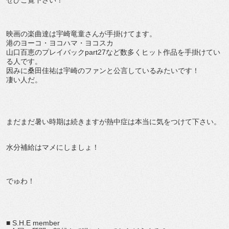
ぜひご覧下さい！
映画の楽曲達は宇崎竜童さんが手掛けてます。
港のヨーコ・ヨコハマ・ヨコスカ
山口百恵のプレイバックpart27など数多くヒット作品を手掛けてい
る人です。
因みに桑田佳祐は宇崎のファンと公言しているみたいです！
凄い人だ。
まだまだ暑い時期は続きますが熱中症は本当に気をつけて下さい。
水分補給はマメにしましょ！
でゅわ！
■ S.H.E member