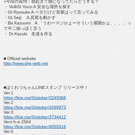
○今回の質問：朝起きて猫になってたらどうする？
・ Vo&Gt.Yucci A.安全な場所を探す
・Gt.Ryosuke A.ベタだけど吾輩はって言ってみる
・Gt.Seiji A.尻尾を動かす
・Ba.Kazuumi A.「うわーマジかよーそういう展開かよ、、、」っ
て中二病っぽく言う
・ Dr.Kazuki 友達を作る
■ Official website
http://www.she-web.net
■ばくれつちゃんLINEスタンプ リリース中！
Ver.1
https://line.me/S/sticker/3249366
Ver.2
https://line.me/S/sticker/3269973
Ver.3
https://line.me/S/sticker/3734412
Vers-h-e-2564
https://line.me/S/sticker/4055016
Ver.5