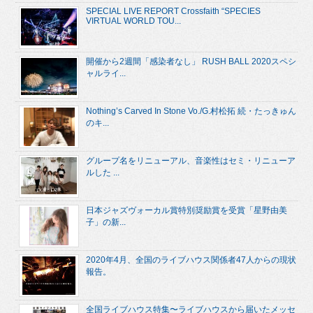
SPECIAL LIVE REPORT Crossfaith “SPECIES
VIRTUAL WORLD TOU...
開催から2週間「感染者なし」 RUSH BALL 2020スペシ
ャルライ...
Nothing’s Carved In Stone Vo./G.村松拓 続・たっきゅん
のキ...
グループ名をリニューアル、音楽性はセミ・リニューア
ルした ...
日本ジャズヴォーカル賞特別奨励賞を受賞「星野由美
子」の新...
2020年4月、全国のライブハウス関係者47人からの現状
報告。
全国ライブハウス特集〜ライブハウスから届いたメッセ