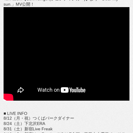
sun.」MV公開！
■ LIVE INFO
8/12（月・祝）つくばパークダイナー
8/24（土）下北沢ERA
8/31（土）新宿Live Freak