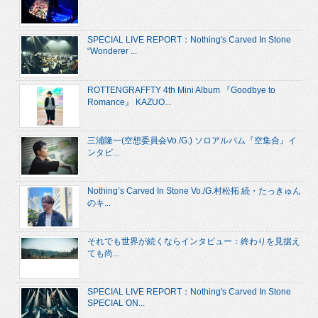
SPECIAL LIVE REPORT：Nothing's Carved In Stone
“Wonderer ...
ROTTENGRAFFTY 4th Mini Album 『Goodbye to
Romance』 KAZUO...
三浦隆一(空想委員会Vo./G.) ソロアルバム『空集合』イ
ンタビ...
Nothing’s Carved In Stone Vo./G.村松拓 続・たっきゅん
のキ...
それでも世界が続くならインタビュー：終わりを見据え
ても尚...
SPECIAL LIVE REPORT：Nothing's Carved In Stone
SPECIAL ON...