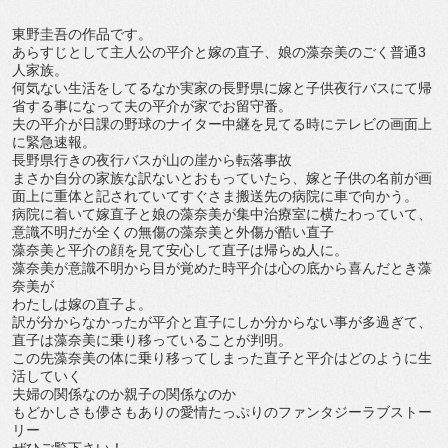
東野圭吾の作品です。
あらすじとして主人公の平介と嫁の直子、娘の藻奈美のごく普通3
人家族。
何気ない生活をしてるなか実家の長野県に嫁と子供夜行バスにて帰
省する事になって夫の平介が家でお留守番。
夫の平介が日課の野球のナイター中継を見てる時にテレビの画面上
に緊急速報。
長野県行きの夜行バスが山の崖から転落事故
まさか自分の家族な訳ないとおもっていたら、嫁と子供の名前が画
面上に重体と記されていてすぐさま搬送先の病院に車で向かう。
病院に着いて嫁直子と娘の藻奈美が集中治療室に横たわっていて、
意識不明だが全くの無傷の藻奈美と外傷が酷い直子
藻奈美と平介の顔を見て安心して直子は帰らぬ人に。
藻奈美が意識不明から目が覚めた時平介は心の底から喜んだとき藻
奈美が
わたしは嫁の直子よ。
訳が分からなかったが平介と直子にしか分からない事が多過ぎて、
直子は藻奈美に乗り移っていることが判明。
この先藻奈美の体に乗り移ってしまった直子と平介はどのように生
活していく
夫婦の関係なのか親子の関係なのか
もどかしさも儚さもありの愛情たっぷりのファンタジーラブストー
リー