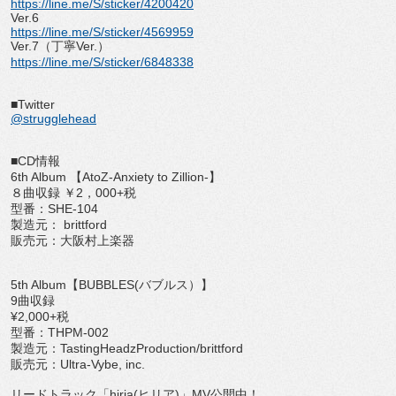
https://line.me/S/sticker/4200420
Ver.6
https://line.me/S/sticker/4569959
Ver.7（丁寧Ver.）
https://line.me/S/sticker/6848338
■Twitter
@strugglehead
■CD情報
6th Album 【AtoZ-Anxiety to Zillion-】
８曲収録 ￥2，000+税
型番：SHE-104
製造元： brittford
販売元：大阪村上楽器
5th Album【BUBBLES(バブルス）】
9曲収録
¥2,000+税
型番：THPM-002
製造元：TastingHeadzProduction/brittford
販売元：Ultra-Vybe, inc.
リードトラック「hiria(ヒリア)」MV公開中！