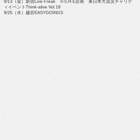
9/13（金）新宿Live Freak ※S.H.E企画 東日本大震災チャリテ
ィイベントThink-alive Vol.18
9/25（水）越谷EASYGOINGS