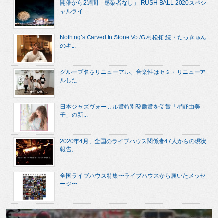
開催から2週間「感染者なし」 RUSH BALL 2020スペシ
ャルライ...
Nothing’s Carved In Stone Vo./G.村松拓 続・たっきゅん
のキ...
グループ名をリニューアル、音楽性はセミ・リニューア
ルした ...
日本ジャズヴォーカル賞特別奨励賞を受賞「星野由美
子」の新...
2020年4月、全国のライブハウス関係者47人からの現状
報告。
全国ライブハウス特集〜ライブハウスから届いたメッセ
ージ〜