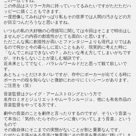
この一点ですね。
この作品はスリラー方向に持っていってるみたいですがただただハ
ッピーに描くこともできます。
一度想像してみればやっぱり私もその世界では人間の汚さなどの方
が目立つんだろうなと思いますね。
いつもの私の大好物の心理描写に関しては今回はそこまで特出はし
ませんがこの内容の創造性がとても面白いと思います。
ただこんな風に創造性が高いとファンタジーよりも現代よりではあ
るので何かと今の暮らしに近いこともあり、現実的に考えた時に
「なんでこれはできないの？」みたいな考え方してしまいがちです
が、それをしないことが楽しむ秘訣です。
近未来としてでなく、パラレルワールドだと思って観て欲しいで
す。
あとちょっとだけネタバレですが、作中にポーカーが出てくる時に
ポーカーの役を知らないと微妙にわかりにくいシーンがあります。
ご注意を（笑）
音楽監督はクレイグ・アームストロングという方で
名作ロミオとジュリエットやムーランルージュ、他にも有名作品の
音楽監督をやってる方です。
劇中の音楽のことを劇伴と言ったりするのですが、そういう音楽っ
て本当に「気付いたらそのシーンに食いついてしまう音楽」という
もので
その曲自体にそこまでの実態がないことが割と重要なんです。
なぜなら主張がある音楽は無意識にその音楽を重点的に聴いてしま