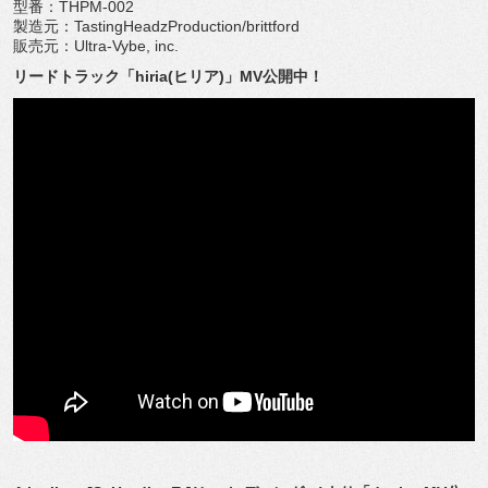
型番：THPM-002
製造元：TastingHeadzProduction/brittford
販売元：Ultra-Vybe, inc.
リードトラック「hiria(ヒリア)」MV公開中！