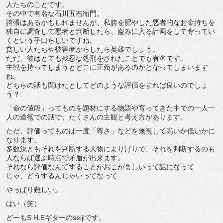
人たちのことです。
その中で有名な石川五右衛門。
誇張はあるかもしれませんが、私腹を肥やした悪者的なお金持ちを
独自に調査して悪者と判断したら、盗みに入る計画をして奪ってい
くという手口らしいですね。
貧しい人たちや被害者からしたら英雄でしょう。
ただ、彼はとても残忍な処刑をされたことでも有名です。
主観を持ってしまうとどこに正義があるのかとなってしまいます
ね。
どちらの話も聞けたとしてどのような評価をすれば良いのでしょ
う？
「命の値段」ってものを題材にする物語や育ってきた中での一人一
人の道徳での話で、たくさんの主観と考え方があります。
ただ、評価ってものは一度「尊さ」などを無視して高いか低いかに
なります。
多数決ともそれを判断する人物によりけりで、それを判断するのも
人ならば選ぶ時点で矛盾が出来ます。
それなら評価なんてすることがおこがましいって話になって
じゃ、どうするんじゃいってなって
やっぱり難しい。
はい（笑）
どーもS.H.Eギターのseijiです。