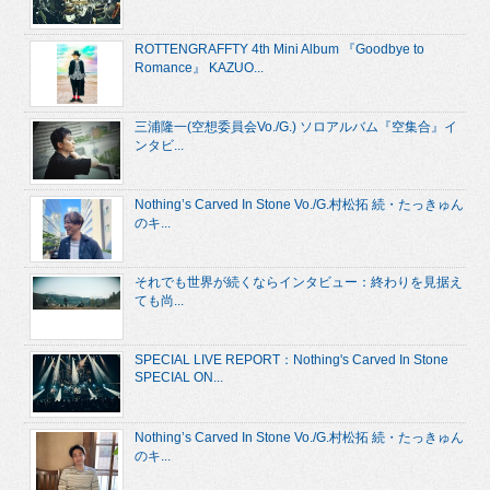
ROTTENGRAFFTY 4th Mini Album 『Goodbye to
Romance』 KAZUO...
三浦隆一(空想委員会Vo./G.) ソロアルバム『空集合』イ
ンタビ...
Nothing’s Carved In Stone Vo./G.村松拓 続・たっきゅん
のキ...
それでも世界が続くならインタビュー：終わりを見据え
ても尚...
SPECIAL LIVE REPORT：Nothing's Carved In Stone
SPECIAL ON...
Nothing’s Carved In Stone Vo./G.村松拓 続・たっきゅん
のキ...