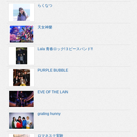
らくなつ
天女神樂
Lala 青春ロック!３ピースバンド!!
PURPLE BUBBLE
EVE OF THE LAIN
grating hunny
ロマネスク実験