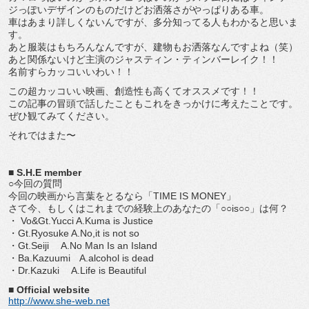
ジっぽいデザインのものだけどお洒落さがやっぱりある車。
車はあまり詳しくないんですが、多分知ってる人もわかると思いま
す。
あと服装はもちろんなんですが、建物もお洒落なんですよね（笑）
あと関係ないけど主演のジャスティン・ティンバーレイク！！
名前すらカッコいいわい！！
この超カッコいい映画、創造性も高くてオススメです！！
この記事の冒頭で話したこともこれをきっかけに考えたことです。
ぜひ観てみてください。
それではまた〜
■ S.H.E member
○今回の質問
今回の映画から言葉をとるなら「TIME IS MONEY」
さて今、もしくはこれまでの経験上のあなたの「○○is○○」は何？
・ Vo&Gt.Yucci A.Kuma is Justice
・Gt.Ryosuke A.No,it is not so
・Gt.Seiji A.No Man Is an Island
・Ba.Kazuumi A.alcohol is dead
・Dr.Kazuki A.Life is Beautiful
■ Official website
http://www.she-web.net