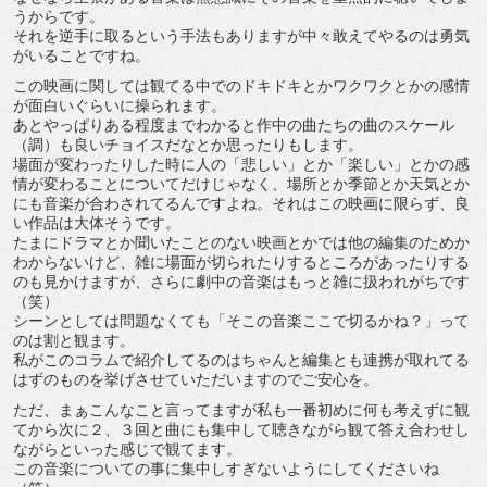
うからです。
それを逆手に取るという手法もありますが中々敢えてやるのは勇気
がいることですね。
この映画に関しては観てる中でのドキドキとかワクワクとかの感情
が面白いぐらいに操られます。
あとやっぱりある程度までわかると作中の曲たちの曲のスケール
（調）も良いチョイスだなとか思ったりもします。
場面が変わったりした時に人の「悲しい」とか「楽しい」とかの感
情が変わることについてだけじゃなく、場所とか季節とか天気とか
にも音楽が合わされてるんですよね。それはこの映画に限らず、良
い作品は大体そうです。
たまにドラマとか聞いたことのない映画とかでは他の編集のためか
わからないけど、雑に場面が切られたりするところがあったりする
のも見かけますが、さらに劇中の音楽はもっと雑に扱われがちです
（笑）
シーンとしては問題なくても「そこの音楽ここで切るかね？」って
のは割と観ます。
私がこのコラムで紹介してるのはちゃんと編集とも連携が取れてる
はずのものを挙げさせていただいますのでご安心を。
ただ、まぁこんなこと言ってますが私も一番初めに何も考えずに観
てから次に２、３回と曲にも集中して聴きながら観て答え合わせし
ながらといった感じで観てます。
この音楽についての事に集中しすぎないようにしてくださいね