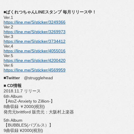
■ばくれつちゃんLINEスタンプ 毎月リリース中！
Ver.1
https://line.me/S/sticker/3249366
Ver.2
https://line.me/S/sticker/3269973
Ver.3
https://line.me/S/sticker/3734412
Ver,4
https://line.me/S/sticker/4055016
Ver.5
https://line.me/S/sticker/4200420
Ver.6
https://line.me/S/sticker/4569959
■Twitter
@strugglehead
■ CD情報
2018.11.7 リリース
6th Album
【AtoZ-Anxiety to Zillion-】
8曲収録 ￥2000(税別)
発売元brittford 販売元：大阪村上楽器
5th Album
【BUBBLES(バブルス）】
9曲収録 ¥2000(税別)