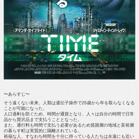
〜あらすじ〜
そう遠くない未来、人類は遺伝子操作で25歳から年を取らなくなる
ことが可能になった。
人口過剰を防ぐため、時間が通貨となり、人々は自分の時間で日常
品から贅沢品まで支払うこととなった。
また、通行料も時間で支払う必要があるため貧困層の地域と富裕層
の暮らす町は実質的に隔離されている。
裕福な人、すなわち時間を十分に持っている人たちは永遠にも近い