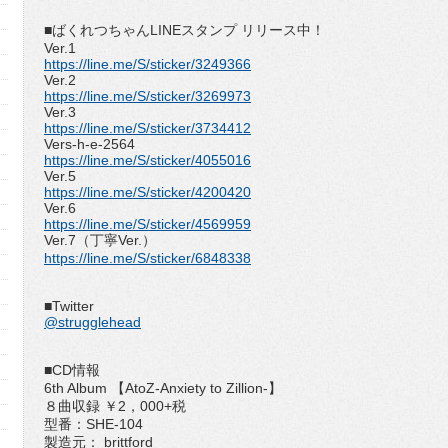
■ばくれつちゃんLINEスタンプ リリース中！
Ver.1
https://line.me/S/sticker/3249366
Ver.2
https://line.me/S/sticker/3269973
Ver.3
https://line.me/S/sticker/3734412
Vers-h-e-2564
https://line.me/S/sticker/4055016
Ver.5
https://line.me/S/sticker/4200420
Ver.6
https://line.me/S/sticker/4569959
Ver.7（丁寧Ver.）
https://line.me/S/sticker/6848338
■Twitter
@strugglehead
■CD情報
6th Album 【AtoZ-Anxiety to Zillion-】
８曲収録 ￥2，000+税
型番：SHE-104
製造元： brittford