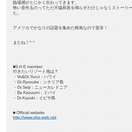
臨場感がとにかく伝わってきます。
怖い音作るのってただ不協和音を鳴らすだけじゃなくストーリ
た。
アメリカでかなりの話題を集めた映画なので是非！
またね！^ ^
■S.H.E member
行きたいリゾート地は？
・Vo&Gt.Yucci：ハワイ
・Gt.Ryosuke：シチリア島
・Gt.Seiji：ニューカレドニア
・Ba.Kazuumi：ドバイ
・Dr.Kazuki：イビサ島
■ Official website
http://www.she-web.net