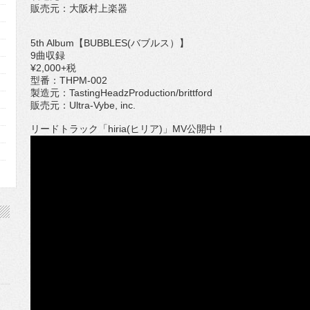
販売元：大阪村上楽器
5th Album【BUBBLES(バブルス）】
9曲収録
¥2,000+税
型番：THPM-002
製造元：TastingHeadzProduction/brittford
販売元：Ultra-Vybe, inc.
リードトラック「hiria(ヒリア)」MV公開中！