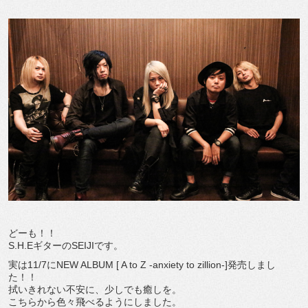
どーも！！
S.H.EギターのSEIJIです。
実は11/7にNEW ALBUM [ A to Z -anxiety to zillion-]発売しまし
た！！
拭いきれない不安に、少しでも癒しを。
こちらから色々飛べるようにしました。