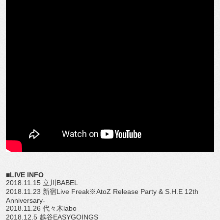
■LIVE INFO
2018.11.15 立川BABEL
2018.11.23 新宿Live Freak※AtoZ Release Party & S.H.E 12th
Anniversary-
2018.11.26 代々木labo
2018.12.5 越谷EASYGOINGS