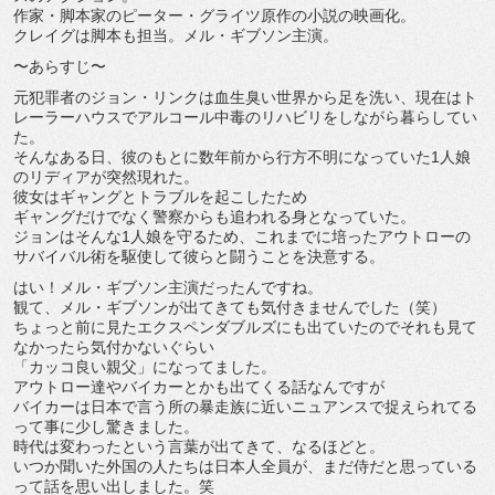
作家・脚本家のピーター・グライツ原作の小説の映画化。
クレイグは脚本も担当。メル・ギブソン主演。
〜あらすじ〜
元犯罪者のジョン・リンクは血生臭い世界から足を洗い、現在はト
レーラーハウスでアルコール中毒のリハビリをしながら暮らしてい
た。
そんなある日、彼のもとに数年前から行方不明になっていた1人娘
のリディアが突然現れた。
彼女はギャングとトラブルを起こしたため
ギャングだけでなく警察からも追われる身となっていた。
ジョンはそんな1人娘を守るため、これまでに培ったアウトローの
サバイバル術を駆使して彼らと闘うことを決意する。
はい！メル・ギブソン主演だったんですね。
観て、メル・ギブソンが出てきても気付きませんでした（笑）
ちょっと前に見たエクスペンダブルズにも出ていたのでそれも見て
なかったら気付かないぐらい
「カッコ良い親父」になってました。
アウトロー達やバイカーとかも出てくる話なんですが
バイカーは日本で言う所の暴走族に近いニュアンスで捉えられてる
って事に少し驚きました。
時代は変わったという言葉が出てきて、なるほどと。
いつか聞いた外国の人たちは日本人全員が、まだ侍だと思っている
って話を思い出しました。笑