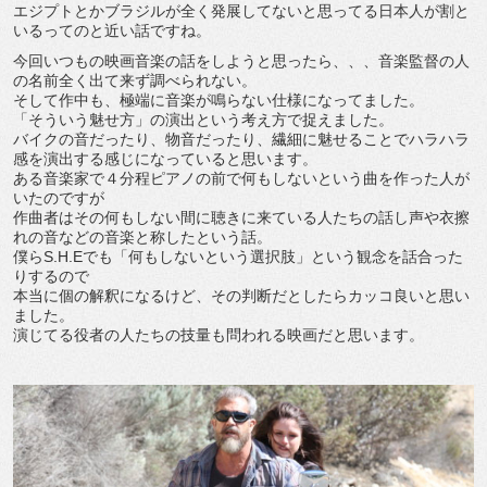
エジプトとかブラジルが全く発展してないと思ってる日本人が割と
いるってのと近い話ですね。
今回いつもの映画音楽の話をしようと思ったら、、、音楽監督の人
の名前全く出て来ず調べられない。
そして作中も、極端に音楽が鳴らない仕様になってました。
「そういう魅せ方」の演出という考え方で捉えました。
バイクの音だったり、物音だったり、繊細に魅せることでハラハラ
感を演出する感じになっていると思います。
ある音楽家で４分程ピアノの前で何もしないという曲を作った人が
いたのですが
作曲者はその何もしない間に聴きに来ている人たちの話し声や衣擦
れの音などの音楽と称したという話。
僕らS.H.Eでも「何もしないという選択肢」という観念を話合った
りするので
本当に個の解釈になるけど、その判断だとしたらカッコ良いと思い
ました。
演じてる役者の人たちの技量も問われる映画だと思います。