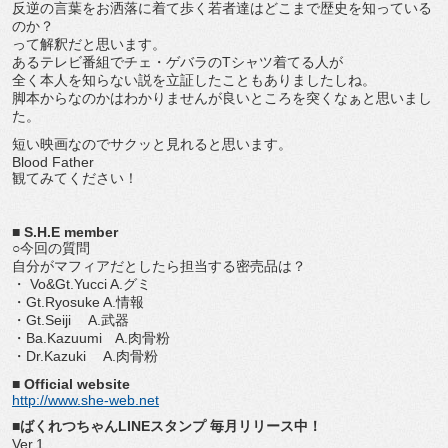
反逆の言葉をお洒落に着て歩く若者達はどこまで歴史を知っている
のか？
って解釈だと思います。
あるテレビ番組でチェ・ゲバラのTシャツ着てる人が
全く本人を知らない説を立証したこともありましたしね。
脚本からなのかはわかりませんが良いところを突くなぁと思いまし
た。
短い映画なのでサクッと見れると思います。
Blood Father
観てみてください！
■ S.H.E member
○今回の質問
自分がマフィアだとしたら担当する密売品は？
・ Vo&Gt.Yucci A.グミ
・Gt.Ryosuke A.情報
・Gt.Seiji A.武器
・Ba.Kazuumi A.肉骨粉
・Dr.Kazuki A.肉骨粉
■ Official website
http://www.she-web.net
■ばくれつちゃんLINEスタンプ 毎月リリース中！
Ver.1