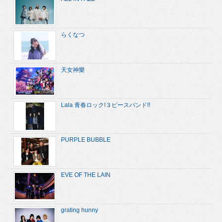
らくなつ
天女神樂
Lala 青春ロック!３ピースバンド!!
PURPLE BUBBLE
EVE OF THE LAIN
grating hunny