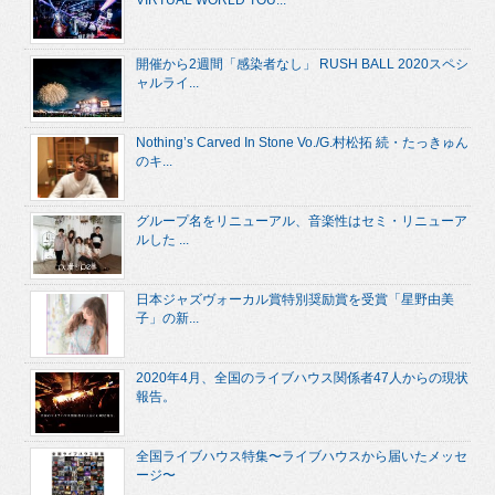
開催から2週間「感染者なし」 RUSH BALL 2020スペシ
ャルライ...
Nothing’s Carved In Stone Vo./G.村松拓 続・たっきゅん
のキ...
グループ名をリニューアル、音楽性はセミ・リニューア
ルした ...
日本ジャズヴォーカル賞特別奨励賞を受賞「星野由美
子」の新...
2020年4月、全国のライブハウス関係者47人からの現状
報告。
全国ライブハウス特集〜ライブハウスから届いたメッセ
ージ〜