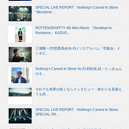
SPECIAL LIVE REPORT：Nothing's Carved In Stone
“Wonderer ...
ROTTENGRAFFTY 4th Mini Album 『Goodbye to
Romance』 KAZUO...
三浦隆一(空想委員会Vo./G.) ソロアルバム『空集合』イ
ンタビ...
Nothing’s Carved In Stone Vo./G.村松拓 続・たっきゅん
のキ...
それでも世界が続くならインタビュー：終わりを見据え
ても尚...
SPECIAL LIVE REPORT：Nothing's Carved In Stone
SPECIAL ON...