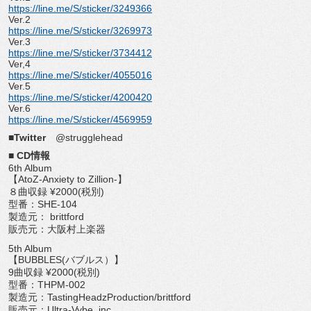
https://line.me/S/sticker/3249366
Ver.2
https://line.me/S/sticker/3269973
Ver.3
https://line.me/S/sticker/3734412
Ver,4
https://line.me/S/sticker/4055016
Ver.5
https://line.me/S/sticker/4200420
Ver.6
https://line.me/S/sticker/4569959
■Twitter
@strugglehead
■ CD情報
6th Album
【AtoZ-Anxiety to Zillion-】
８曲収録 ¥2000(税別)
型番：SHE-104
製造元： brittford
販売元：大阪村上楽器
5th Album
【BUBBLES(バブルス）】
9曲収録 ¥2000(税別)
型番：THPM-002
製造元：TastingHeadzProduction/brittford
販売元：Ultra-Vybe, inc.