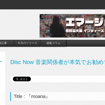
集記事
今月のリリース
連載コラム
Disc Now 音楽関係者が本気でお勧め
Title : 『moana』