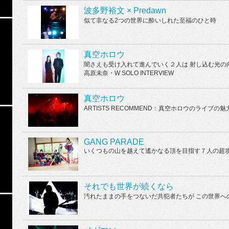
波多野裕文 × Predawn
似て非なる2つの世界に酔いしれた至福のひと時
真空ホロウ
闇さえも受け入れて進んでいく２人は 射し込む光の向こう側
高原未奈・W SOLO INTERVIEW
真空ホロウ
ARTISTS RECOMMEND：真空ホロウのライブの
GANG PARADE
いくつもの山を越えて遙かなる頂を目指す７人の超
それでも世界が続くなら
汚れたままの手をつないだ共犯者たちが この世界へ