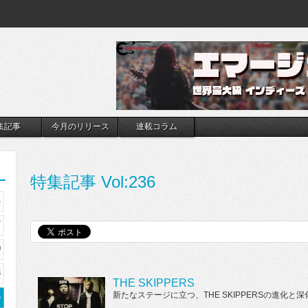
集記事
今月のリリース
連載コラム
特集記事 Vol:236
4
7
0
3
THE SKIPPERS
新たなステージに立つ、THE SKIPPERSの進化と深
6