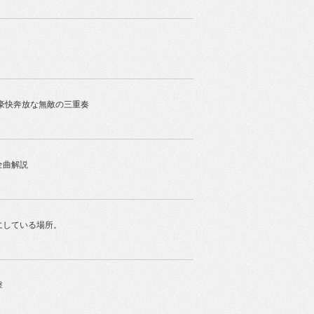
豪快奔放な無敵の三重奏
全曲解説
にしている場所。
撃