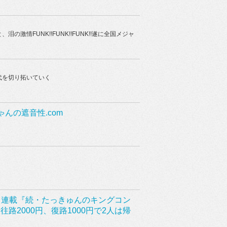
激情FUNK!!FUNK!!FUNK!!遂に全国メジャ
代を切り拓いていく
ちゃんの遮音性.com
』
o./G.村松拓 連載『続・たっきゅんのキングコン
路2000円、復路1000円で2人は帰