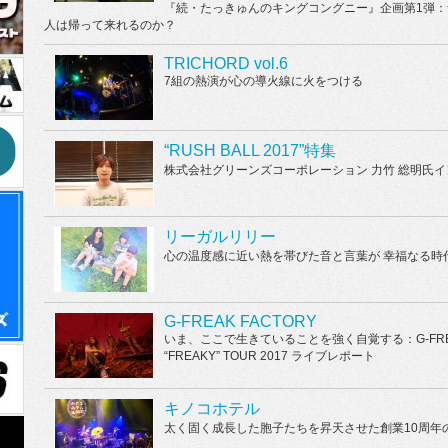
『続・たっきゅんのキングコングニー』企画第1弾：ザ・
人は帰って来れるのか？
TRICHORD vol.6
7組の熱演が心の導火線に火をつける
“RUSH BALL 2017”特集
株式会社グリーンズコーポレーション 力竹 総明氏
リーガルリリー
心の温度感に近い熱を帯びた音と言葉が 幸福なる時
G-FREAK FACTORY
いま、ここで生きていることを強く自覚する：G-FREAK
“FREAKY” TOUR 2017 ライブレポート
キノコホテル
太く固く成長した胞子たちを昇天させた創業10周年