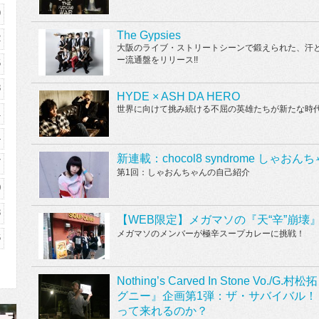
9
The Gypsies
2
大阪のライブ・ストリートシーンで鍛えられた、汗と、泪の
ー流通盤をリリース!!
5
8
HYDE × ASH DA HERO
世界に向けて挑み続ける不屈の英雄たちが新たな時
1
4
新連載：chocol8 syndrome しゃおん
7
第1回：しゃおんちゃんの自己紹介
0
3
【WEB限定】メガマソの『天“辛”崩壊
メガマソのメンバーが極辛スープカレーに挑戦！
6
Nothing’s Carved In Stone V
グニー』企画第1弾：ザ・サバイバル！ 往
って来れるのか？