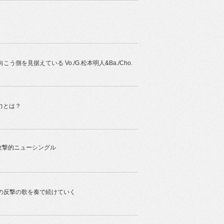
を見据えている Vo./G.松本明人&Ba./Cho.
魅力とは？
攻撃的ニューシングル
の反撃の歌を奏で続けていく