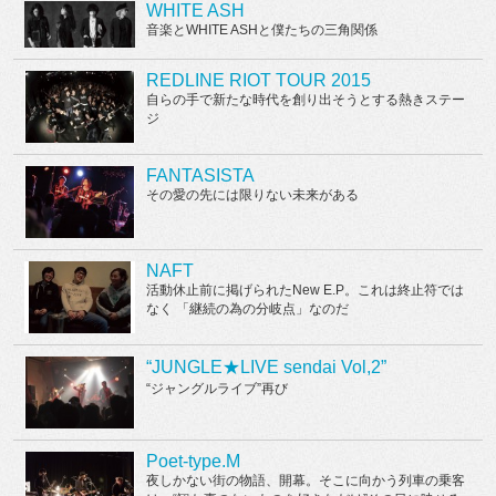
WHITE ASH
音楽とWHITE ASHと僕たちの三角関係
REDLINE RIOT TOUR 2015
自らの手で新たな時代を創り出そうとする熱きステー
ジ
FANTASISTA
その愛の先には限りない未来がある
NAFT
活動休止前に掲げられたNew E.P。これは終止符では
なく 「継続の為の分岐点」なのだ
“JUNGLE★LIVE sendai Vol,2”
“ジャングルライブ”再び
Poet-type.M
夜しかない街の物語、開幕。そこに向かう列車の乗客