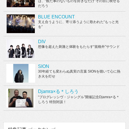
は、“観た事のないものを好きなだけ”その目に映せる
だろう
BLUE ENCOUNT
支え合うように、寄り添うように歌われた“もっと光
を”
DIV
想像を超えた刺激と体験をもたらす“規格外”サウンド
SION
30年経ても変わらぬ真実の言葉 SIONを聴いて心に熱
き火を灯せ
Djamra×る＊しろう
“プログレッシヴ・ジャングル”開催記念Djamra×る＊
しろう 特別対談！