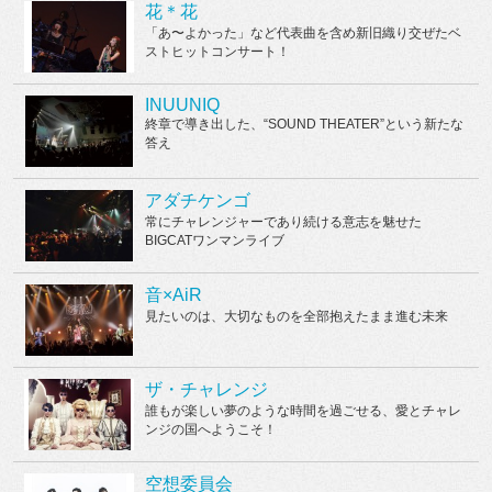
花＊花
「あ〜よかった」など代表曲を含め新旧織り交ぜたベ
ストヒットコンサート！
INUUNIQ
終章で導き出した、“SOUND THEATER”という新たな
答え
アダチケンゴ
常にチャレンジャーであり続ける意志を魅せた
BIGCATワンマンライブ
音×AiR
見たいのは、大切なものを全部抱えたまま進む未来
ザ・チャレンジ
誰もが楽しい夢のような時間を過ごせる、愛とチャレ
ンジの国へようこそ！
空想委員会