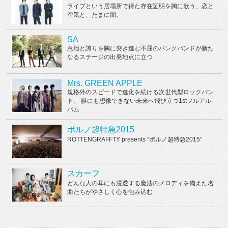
ライブという居場所で得た存在証明を胸に歌う、恋と
空気と、たまに闇。
SA
意地と誇りを胸に突き進む不屈のパンクバンドが新た
なるステージの出発地点に立つ
Mrs. GREEN APPLE
規格外のスピードで進化を続ける次世代型ロックバン
ド、 誰にも想像できない未来へ飛び立つ1stフルアル
バム
ポルノ超特急2015
ROTTENGRAFFTY presents “ポルノ超特急2015”
スカーフ
どんな人の耳にも浸透する魔法のメロディを備えた名
曲たちがやさしく心を包み込む