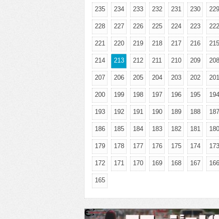
235
234
233
232
231
230
22
228
227
226
225
224
223
22
221
220
219
218
217
216
21
214
213
212
211
210
209
20
207
206
205
204
203
202
20
200
199
198
197
196
195
19
193
192
191
190
189
188
18
186
185
184
183
182
181
18
179
178
177
176
175
174
17
172
171
170
169
168
167
16
165