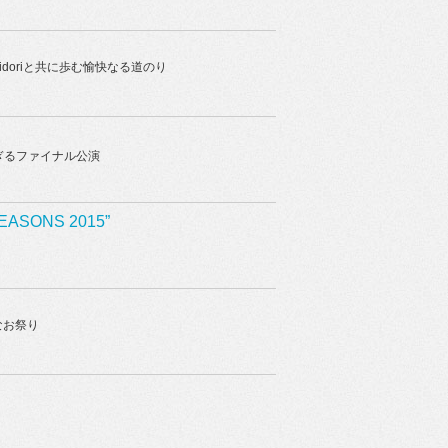
idoriと共に歩む愉快なる道のり
ぎるファイナル公演
SEASONS 2015”
なお祭り