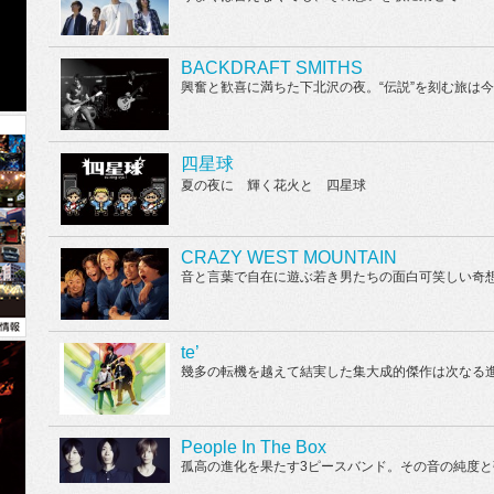
BACKDRAFT SMITHS
興奮と歓喜に満ちた下北沢の夜。“伝説”を刻む旅は
四星球
夏の夜に 輝く花火と 四星球
CRAZY WEST MOUNTAIN
音と言葉で自在に遊ぶ若き男たちの面白可笑しい奇
te’
幾多の転機を越えて結実した集大成的傑作は次なる
People In The Box
孤高の進化を果たす3ピースバンド。その音の純度