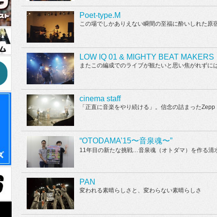
Poet-type.M
この場でしかありえない瞬間の至福に酔いしれた原
LOW IQ 01 & MIGHTY BEAT MAKERS
またこの編成でのライブが観たいと思い焦がれずに
cinema staff
「正直に音楽をやり続ける」。信念の詰まったZepp Div
“OTODAMA’15〜音泉魂〜”
11年目の新たな挑戦…音泉魂（オトダマ）を作る清
PAN
変われる素晴らしさと、変わらない素晴らしさ