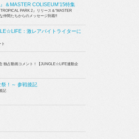
2』＆MASTER COLISEUM’15特集
PICAL PARK 2』リリース＆“MASTER
のゆかいな仲間たちからのメッセージ到着!!
NGLE☆LIFE：激レアバイトライターに
ート
記念 独占動画コメント！【JUNGLE☆LIFE連動企
な祭！～ 参戦後記
後記