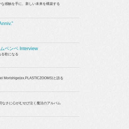
かな感触を手に、新しい未来を構築する
nniv.”
ンベ Interview
れる歌になる
ishige(ex.PLASTICZOOMS)と語る
切なさに心がむせび泣く魔法のアルバム