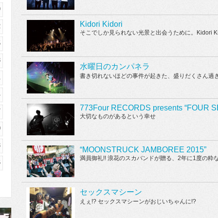
9
Kidori Kidori
2
そこでしか見られない光景と出会うために。Kidori K
5
8
水曜日のカンパネラ
書き切れないほどの事件が起きた、盛りだくさん過
1
4
773Four RECORDS presents “FOUR 
7
大切なものがあるという幸せ
0
3
“MOONSTRUCK JAMBOREE 2015”
満員御礼!! 浪花のスカバンドが贈る、2年に1度の粋
6
セックスマシーン
えぇ!? セックスマシーンがおじいちゃんに!?