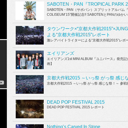
SABOTEN・PAN『TROPICAL PARK 
SABOTEN・PAN（サボパン）スプリットアルバム『TRO
COLISEUM’15”開催記念!! SABOTENとPAN
タウンワーク×“京都大作戦2015”×JU
よる“京都大作戦2015”レポート
激レアバイトライターによる“京都大作戦2015”レポ
エイリアンズ
エイリアンズ1st MINI ALBUM『ユニバース』発売
画】
京都大作戦2015 ～いっ祭 がっ祭 感じ
京都大作戦2015 ～いっ祭 がっ祭 感じな祭！～ 参戦
DEAD POP FESTiVAL 2015
DEAD POP FESTiVAL 2015 レポート
Nothing’s Carved In Stone