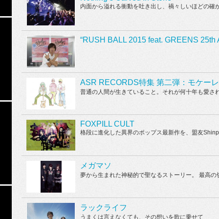
内面から溢れる衝動を吐き出し、禍々しいほどの確
“RUSH BALL 2015 feat. GREENS 25th A
ASR RECORDS特集 第二弾：モケーレムベ
普通の人間が生きていること。それが何十年も愛さ
FOXPILL CULT
格段に進化した異界のポップス最新作を、盟友Shinpei Mor
メガマソ
夢から生まれた神秘的で聖なるストーリー。 最高の
ラックライフ
うまくは言えなくても、その想いを歌に乗せて