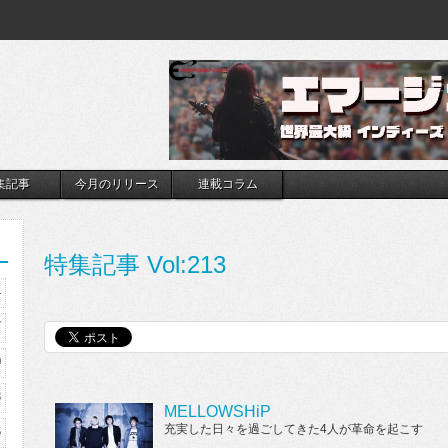
集記事
今月のリリース
連載コラム
特集記事 Vol:213
4
7
0
3
MELLOWSHiP
充実した日々を過ごしてきた4人が革命を起こす
6