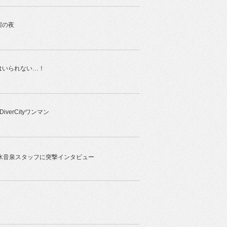
宿の夜
はいられない…！
erCityワンマン
水音泉スタッフに突撃インタビュー