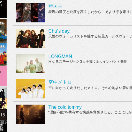
藍坊主
表現の濃度と純度を高くしたからこそより浮き彫りに
Chu’s day.
天性のヴォーカリストを擁する新星ガールズヴォーカ
LONGMAN
次なるステージへと3人を導く2ndインパクト発動！
空中メトロ
空に向かって走りだしたメトロ。その心地よい音の
The cold tommy
“理解不能”を共有する快感を覚醒させる、ここにし