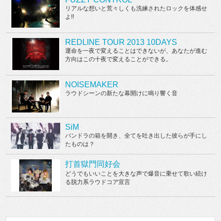
リアルな想いと荒々しくも洗練されたロックを体感せ
よ!!
REDLINE TOUR 2013 10DAYS
運命を一夜で変えることはできないが、あなたが進む
方向はこの十夜で変えることができる。
NOISEMAKER
ラウドシーンの新たな幕開けに鳴り響く音
SiM
パンドラの箱を開き、全てを吐き出した彼らが手にし
たものは？
打首獄門同好会
どうでもいいことを大きな声で爆音に乗せて歌い続け
る脱力系ラウドコア宣言