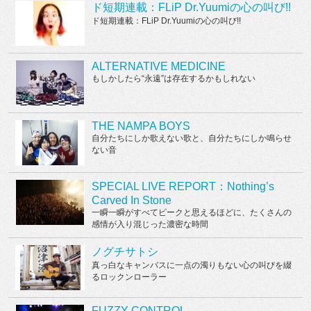
ド短期連載：FLiP Dr.Yuumiの心の叫び!!
ド短期連載：FLiP Dr.Yuumiの心の叫び!!
ALTERNATIVE MEDICINE
もしかしたら“永遠”は存在するかもしれない
THE NAMPA BOYS
自分たちにしか歌えない歌と、自分たちにしか鳴らせ
ない音
SPECIAL LIVE REPORT：Nothing’s
Carved In Stone
一瞬一瞬がすべてピークと思えるほどに、たくさんの
感情が入り混じった濃密な時間
ノグチサトシ
真っ白なキャンバスに一点の濁りもない心の叫びを綴
るロックンローラー
FUZZY CONTROL