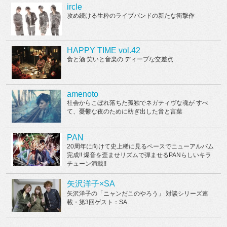
ircle
攻め続ける生粋のライブバンドの新たな衝撃作
HAPPY TIME vol.42
食と酒 笑いと音楽の ディープな交差点
amenoto
社会からこぼれ落ちた孤独でネガティヴな魂が すべ
て、憂鬱な夜のために紡ぎ出した音と言葉
PAN
20周年に向けて史上稀に見るペースでニューアルバム
完成!! 爆音を歪ませリズムで弾ませるPANらしいキラ
チューン満載!!
矢沢洋子×SA
矢沢洋子の「ニャンだこのやろう」 対談シリーズ連
載・第3回ゲスト：SA