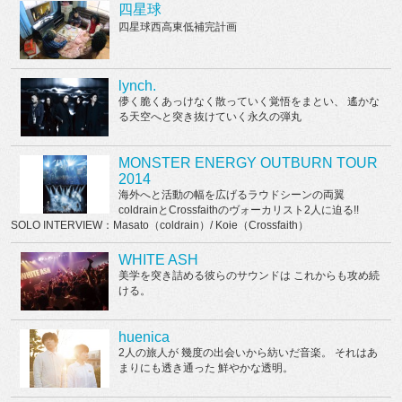
四星球
四星球西高東低補完計画
lynch.
儚く脆くあっけなく散っていく覚悟をまとい、 遙かな
る天空へと突き抜けていく永久の弾丸
MONSTER ENERGY OUTBURN TOUR
2014
海外へと活動の幅を広げるラウドシーンの両翼
coldrainとCrossfaithのヴォーカリスト2人に迫る!!
SOLO INTERVIEW：Masato（coldrain）/ Koie（Crossfaith）
WHITE ASH
美学を突き詰める彼らのサウンドは これからも攻め続
ける。
huenica
2人の旅人が 幾度の出会いから紡いだ音楽。 それはあ
まりにも透き通った 鮮やかな透明。