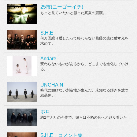
25市(ニーゴーイチ)
もっと見ていたいと願った真夏の競演。
S.H.E
何万回繰り返したって終わらない葛藤の先に射す光を
求めて。
Andare
変わらないものがあるから、どこまでも進化していけ
る。
UNCHAIN
時代に媚びない創造性が生んだ、未知なる輝きを放つ
結晶体。
ホロ
約2年ぶりの今作で、彼らは不朽の音へと辿り着いた
S.H.E コメント集