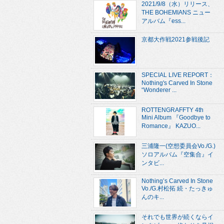
2021/9/8（水）リリース、
THE BOHEMIANS ニュー
アルバム『ess...
京都大作戦2021参戦後記
SPECIAL LIVE REPORT：
Nothing's Carved In Stone
“Wonderer ...
ROTTENGRAFFTY 4th
Mini Album 『Goodbye to
Romance』 KAZUO...
三浦隆一(空想委員会Vo./G.)
ソロアルバム『空集合』イ
ンタビ...
Nothing’s Carved In Stone
Vo./G.村松拓 続・たっきゅ
んのキ...
それでも世界が続くならイ