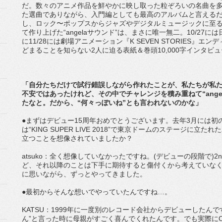
だ。数々のアニメ作品を鮮やかに映し取った粒ぞろいの名曲を
た選曲でありながら、入門編としても最高のアルバムと言える
し、ロック〜ポップスからジャズやデジタルミュージックに至
て作り上げた“angelaサウンド”は、まさに唯一無二。10/2
に11/28には劇場アニメーション『K SEVEN STORIES
どまることを知らない2人に迫る表紙＆巻頭10,000字インタビ
「自分たちだけで試行錯誤しながら作れたことが、私たちが私
不安ではあったけれど、その中でチャレンジを積み重ねて“ange
たなと。だから、“何々っぽいね”とも言われないのかな」
●まずはデビュー15周年おめでとうございます。去年3月には
は“KING SUPER LIVE 2018”で東京ドームのステージに
立つことを想像されていましたか？
atsuko：全く想像していなかったですね。(デビューの段階で)
ど、それ以降のことは下手に期待すると傷付くから考えていなく
に思いながら、ずっとやってきました。
●最初からそんな想いでやっていたんですね…。
KATSU：1999年に一度別のレコード会社からデビューしたん
ん”と言った時に母親がすごく喜んでくれたんです。でも実際に