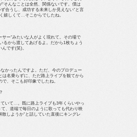
が“そんなことは全然、関係ないです。僕は
に必ず合うし、成功する未来しか見えない“と言
ごく嬉しくて…そこからでしたね。
ューサー”みたいな人がよく現れて。その場で
にいるから渡してあげるよ。だから1枚ちょう
んです(笑)。
ていなかったんですよ。ただ、今のプロデュー
”とは名乗らずに、ただ路上ライブを観てから
ので、そこも好印象でしたね。
？
てきていて…。既に路上ライブも3年くらいやっ
きて、道端で毎日のように歌っても代わり映
解散しようか”と話していた直後にキングレ