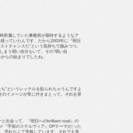
当時所属していた事務所が期待するようなア
残っていたんです。だから2003年に『明日
時も“ラストチャンスだ”という気持ちで挑みつつ、
しまう弱い自分もいて。その“弱い自
ろからの始まりでしたね。
人たち”というレッテルを貼られちゃうんですよ
そのイメージが常に付きまとって。それを背
て、『明日へのbrilliant road』の
メ『宇宙のステルヴィア』OPテーマ)だった
ど、売れなくて失敗しています。それでも良