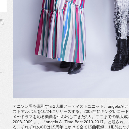
アニソン界を牽引する2人組アーティストユニット、angelaが
ストアルバムを10/24にリリースする。2003年にキングレコ
メ〜ドラマを彩る楽曲を生み出してきた2人。ここまでの集大成と言える今作
2003-2009 』、『angela All Time Best 2010-20
る。それぞれのCDは15周年にかけて全て15曲収録、1形態につ