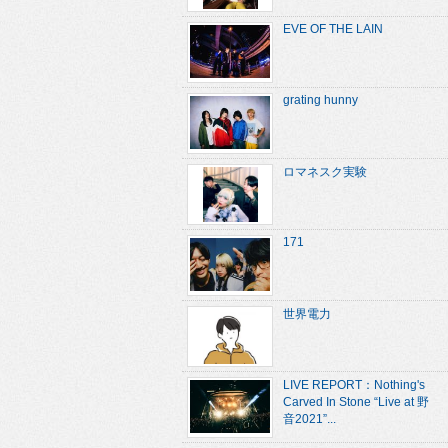
EVE OF THE LAIN
grating hunny
ロマネスク実験
171
世界電力
LIVE REPORT：Nothing's
Carved In Stone “Live at 野
音2021”...