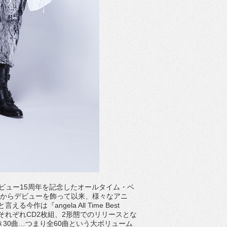
デビュー15周年を記念したオールタイム・ベ
ードからデビューを飾って以来、様々なアニ
は『angela All Time Best
17』と題され、それぞれCD2枚組、2形態でのリリースとな
き30曲…つまり全60曲という大ボリューム