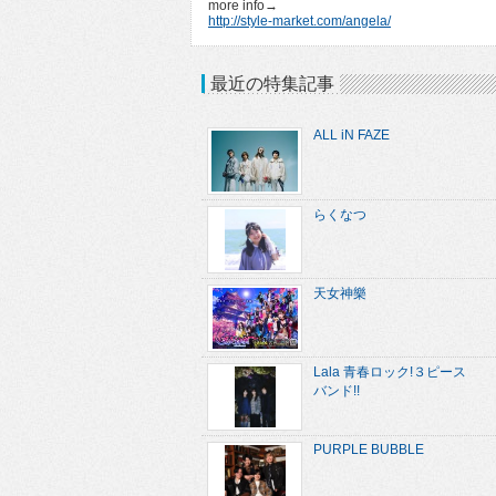
more info→
http://style-market.com/angela/
最近の特集記事
ALL iN FAZE
らくなつ
天女神樂
Lala 青春ロック!３ピース
バンド!!
PURPLE BUBBLE