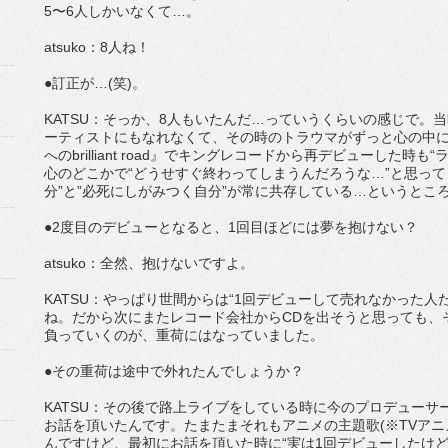
5〜6人しかいなくて…。
atsuko：8人ね！
●訂正が…(笑)。
KATSU：そっか、8人もいたんだ…っていうくらいの感じで。
ーティストにもなれなくて、その時のトラウマがずっと心の中に
へのbrilliant road』でキングレコードから再デビューした
心のどこかで“どうせすぐ終わってしまうんだろうな…”と思って
分”と”必死にしがみつく自分”が常に共存している…というとこ
●2度目のデビューとなると、1回目ほどには夢を抱けない？
atsuko：全然、抱けないですよ。
KATSU：やっぱり世間からは“1回デビューして売れなかった
ね。だから次にまたレコード会社からCDを出そうと思っても、
負っていくのが、重荷にはなっていました。
●その重荷は途中で外れたんでしょうか？
KATSU：その後で路上ライブをしている時に今のプロデューサーと出会っ
お話を頂いたんです。たまたまそれもアニメの主題歌(※TVアニ
んですけど、最初にお話を頂いた時に“実は1回デビューしたけ