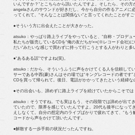
いんですか？”とこちらから訊いたんですよ。そしたら、その方
angelaさんのサウンドが好きだし、今から自分の作るアニメ
ってくれて。“そんなことは関係ない”と言ってくれたことがす
●そういう方に出会えたことが大きかった。
atsuko：やっぱり路上ライブをやっていると、“自称・プロデ
私たちが販売しているCDを“俺の友だちが××(※レコード会社)
だい”みたいな感じで買わずに持って行こうとする人がわりと多い
●“あるある話”ですよね(笑)。
atsuko：だから、そういうふうに声をかけてくる人を信頼し
サーである中西(豪)さんはその場では“キングレコードの者です
CDを買って帰られて。後日、電話がかかってきたという経緯な
●その出会いも、諦めずに路上ライブを続けていたからこそでは
atsuko：そうですね。でも実はもう、その段階では諦めが出
ていたので、限界を感じていたんですよ。20代も後半になって
えしなくて。自分の想定内のライブばかりで疲れてきて、“もう
コードから声をかけて頂いたんです。
●解散する一歩手前の状況だったんですね。