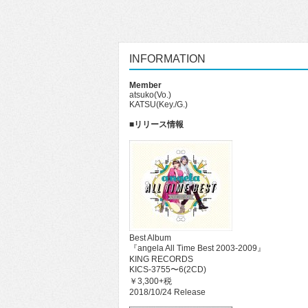
INFORMATION
Member
atsuko(Vo.)
KATSU(Key./G.)
■リリース情報
Best Album
『angela All Time Best 2003-2009』
KING RECORDS
KICS-3755〜6(2CD)
￥3,300+税
2018/10/24 Release