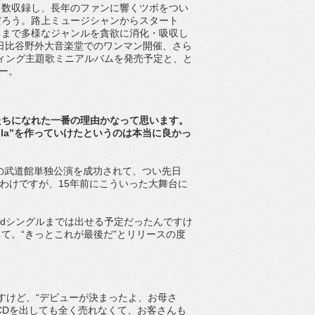
多数収録し、長年のファンに響くツボをつい
だろう。路上ミュージシャンからスタート
るまで多様なジャンルを貪欲に消化・吸収し
7には日比谷野外大音楽堂でのワンマン開催、さら
』エンディング主題歌ミニアルバムを発売予定と、と
ュー。
たちになれた一番の理由かなって思います。
la”を作っていけたというのは本当に良かっ
初の武道館単独公演を成功されて、つい先日
立たれたわけですが、15年前にこういった大舞台に
2ndシングルまでは出せる予定だったんですけ
て。“きっとこれが最後だ”とリリースの度
ですけど、“デビューが決まったよ、お母さ
CDを出しても全く売れなくて、お客さんも