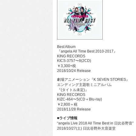
Best Album
『angela All Time Best 2010-2017』
KING RECORDS
KICS-3757〜8(2CD)
￥3,300+税
2018/10/24 Release
劇場アニメーション『K SEVEN STORIES』
エンディング主題歌ミニアルバム
『(タイトル未定)』
KING RECORDS
KIZC-464〜5(CD＋Blu-ray)
￥2,800＋税
2018/11/28 Release
■ライブ情報
“angela Live 2018 All Time Best in 日比谷野音”
2018/10/27(土) 日比谷野外大音楽堂