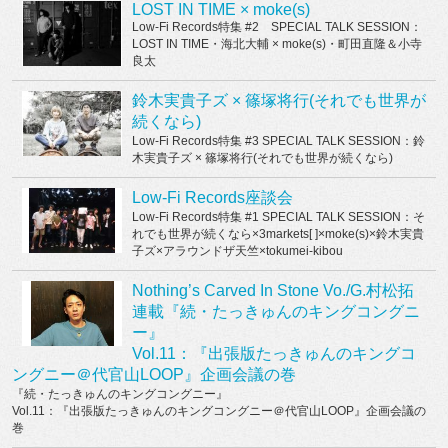
LOST IN TIME × moke(s)
Low-Fi Records特集 #2 SPECIAL TALK SESSION：
LOST IN TIME・海北大輔 × moke(s)・町田直隆＆小寺
良太
鈴木実貴子ズ × 篠塚将行(それでも世界が
続くなら)
Low-Fi Records特集 #3 SPECIAL TALK SESSION：鈴
木実貴子ズ × 篠塚将行(それでも世界が続くなら)
Low-Fi Records座談会
Low-Fi Records特集 #1 SPECIAL TALK SESSION：そ
れでも世界が続くなら×3markets[ ]×moke(s)×鈴木実貴
子ズ×アラウンドザ天竺×tokumei-kibou
Nothing’s Carved In Stone Vo./G.村松拓
連載『続・たっきゅんのキングコングニ
ー』
Vol.11：『出張版たっきゅんのキングコ
ングニー＠代官山LOOP』企画会議の巻
『続・たっきゅんのキングコングニー』
Vol.11：『出張版たっきゅんのキングコングニー＠代官山LOOP』企画会議の
巻