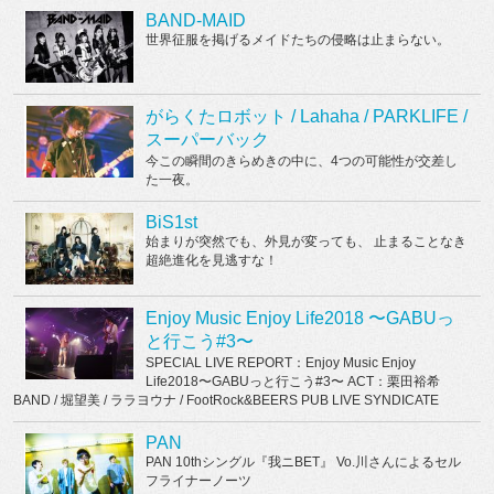
BAND-MAID
世界征服を掲げるメイドたちの侵略は止まらない。
がらくたロボット / Lahaha / PARKLIFE /
スーパーバック
今この瞬間のきらめきの中に、4つの可能性が交差し
た一夜。
BiS1st
始まりが突然でも、外見が変っても、 止まることなき
超絶進化を見逃すな！
Enjoy Music Enjoy Life2018 〜GABUっ
と行こう#3〜
SPECIAL LIVE REPORT：Enjoy Music Enjoy
Life2018〜GABUっと行こう#3〜 ACT：栗田裕希
BAND / 堀望美 / ララヨウナ / FootRock&BEERS PUB LIVE SYNDICATE
PAN
PAN 10thシングル『我ニBET』 Vo.川さんによるセル
フライナーノーツ