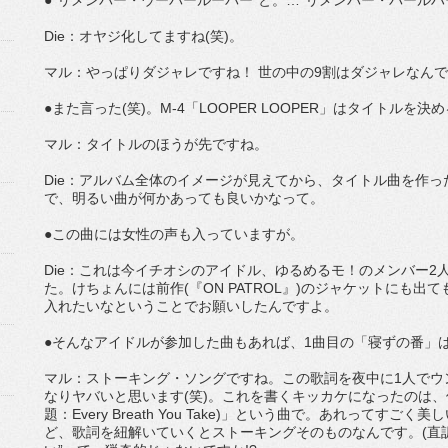
●“リメンバー・ウーパールーパー”と。…“リメンバー・パールハ
Die：オヤジ化してますね(笑)。
マル：やっぱりダジャレですね！ 世の中の9割はダジャレなん
●また言った(笑)。M-4「LOOPER LOOPER」はタイトルを
マル：タイトルのほうが先ですね。
Die：アルバム全体のイメージが見えてから、タイトル曲を作
で、明るい曲が何かあっても良いかなって。
●この曲には女性の声も入っていますが。
Die：これは今イチオシのアイドル、ゆるめるモ！のメンバー2人
た。けちょんには前作(『ON PATROL』)のジャケットにも
入れたいなということでお願いしたんですよ。
●そんなアイドルが参加した曲もあれば、1曲目の「寝ずの番」
マル：ストーキング・ソングですね。この歌詞を夜中に1人でウ
なりヤバいと思います(笑)。これを書くキッカケになったのは、
題：Every Breath You Take)」という曲で。あれって
ど、歌詞を紐解いていくとストーキングそのものなんです。(直訳