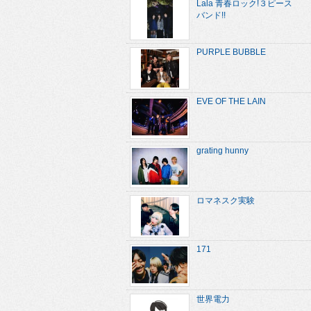
Lala 青春ロック!３ピース
バンド!!
PURPLE BUBBLE
EVE OF THE LAIN
grating hunny
ロマネスク実験
171
世界電力