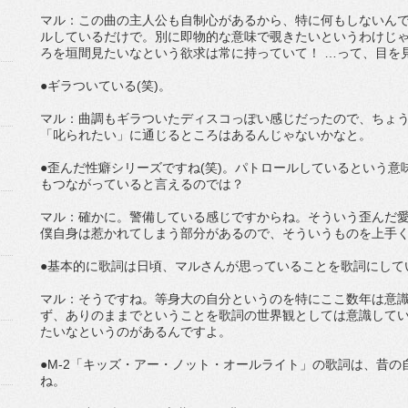
マル：この曲の主人公も自制心があるから、特に何もしないんで
ルしているだけで。別に即物的な意味で覗きたいというわけじ
ろを垣間見たいなという欲求は常に持っていて！ …って、目を見
●ギラついている(笑)。
マル：曲調もギラついたディスコっぽい感じだったので、ちょう
「叱られたい」に通じるところはあるんじゃないかなと。
●歪んだ性癖シリーズですね(笑)。パトロールしているという意味
もつながっていると言えるのでは？
マル：確かに。警備している感じですからね。そういう歪んだ
僕自身は惹かれてしまう部分があるので、そういうものを上手
●基本的に歌詞は日頃、マルさんが思っていることを歌詞にして
マル：そうですね。等身大の自分というのを特にここ数年は意
ず、ありのままでということを歌詞の世界観としては意識して
たいなというのがあるんですよ。
●M-2「キッズ・アー・ノット・オールライト」の歌詞は、昔
ね。