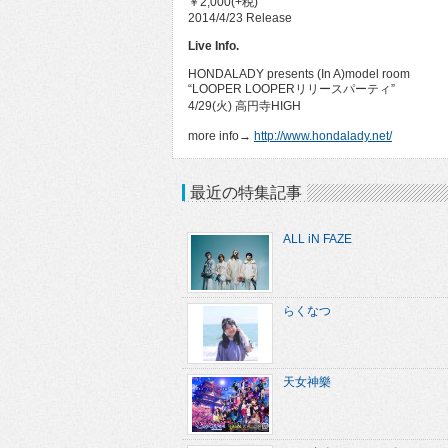
￥2,000(+税)
2014/4/23 Release
Live Info.
HONDALADY presents (In A)model room
“LOOPER LOOPERリリースパーティ”
4/29(火) 高円寺HIGH
more info→
http://www.hondalady.net/
最近の特集記事
ALL iN FAZE
らくなつ
天女神樂