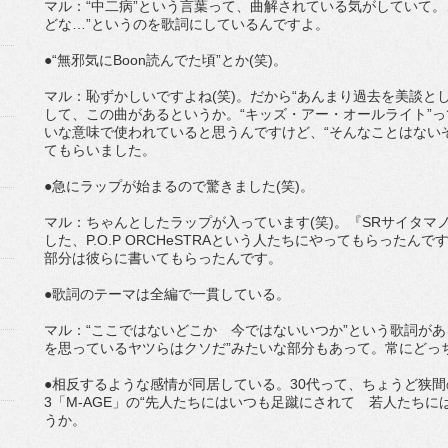
マル：“中二病”という言葉って、曲解されている気がしていて。
どな…”というのを歌詞にしているんですよ。
●“無邪気にBoon読んでた頃”とか(笑)。
マル：恥ずかしいですよね(笑)。だから“あんまり過去を美談と
して、この曲があるというか。“キッズ・アー・オールライト”っ
いな意味で使われていると思うんですけど、“そんなことはない
てもらいました。
●急にラップが始まるので驚きました(笑)。
マル：ちゃんとしたラップが入っています(笑)。『SRサイタマ
した、P.O.P ORCHeSTRAという人たちにやってもらった
部分は彼らに書いてもらったんです。
●歌詞のテーマは全編で一貫している。
マル：“ここではないどこか 今ではないいつか”という歌詞があ
を思っているヤツらはクソだ”みたいな部分もあって。常にどっ
●相反するような感情が同居している。30代って、ちょうど狭間
3「M-AGE」の“先人たちにはいつも足蹴にされて 若人たち
うか。