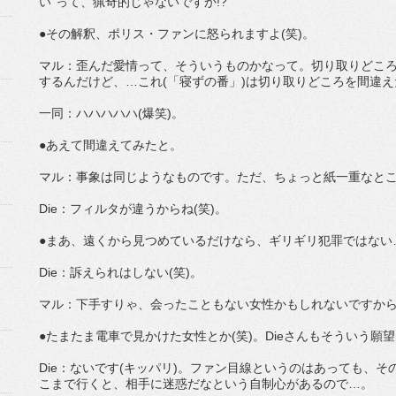
い”って、猟奇的じゃないですか!?
●その解釈、ポリス・ファンに怒られますよ(笑)。
マル：歪んだ愛情って、そういうものかなって。切り取りどこ
するんだけど、…これ(「寝ずの番」)は切り取りどころを間違
一同：ハハハハハ(爆笑)。
●あえて間違えてみたと。
マル：事象は同じようなものです。ただ、ちょっと紙一重なと
Die：フィルタが違うからね(笑)。
●まあ、遠くから見つめているだけなら、ギリギリ犯罪ではない
Die：訴えられはしない(笑)。
マル：下手すりゃ、会ったこともない女性かもしれないですか
●たまたま電車で見かけた女性とか(笑)。Dieさんもそういう願
Die：ないです(キッパリ)。ファン目線というのはあっても、
こまで行くと、相手に迷惑だなという自制心があるので…。