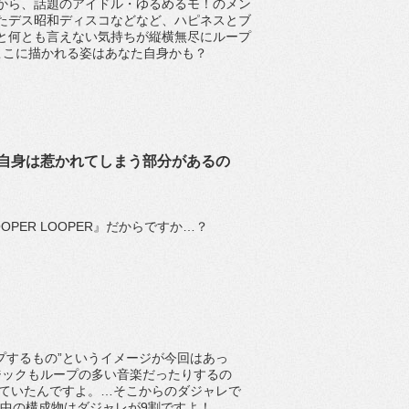
から、話題のアイドル・ゆるめるモ！のメン
たデス昭和ディスコなどなど、ハピネスとブ
と何とも言えない気持ちが縦横無尽にループ
ここに描かれる姿はあなた自身かも？
自身は惹かれてしまう部分があるの
PER LOOPER』だからですか…？
プするもの”というイメージが今回はあっ
ジックもループの多い音楽だったりするの
していたんですよ。…そこからのダジャレで
の中の構成物はダジャレが9割ですよ！