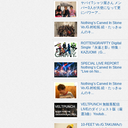
ヤバイTシャツ屋さん メン
バー3人が大使になって更
にパワーア...
Nothing’s Carved In Stone
Vo./G.村松拓 続・たっきゅ
んのキ...
ROTTENGRAFFTY Digital
Single『永遠と影』特集：
KAZUOMI（G....
SPECIAL LIVE REPORT
Nothing’s Carved In Stone
“Live on No...
Nothing’s Carved In Stone
Vo./G.村松拓 続・たっきゅ
んのキ...
VELTPUNCH 無観客配信
LIVEのダイジェスト版（厳
選3曲）Youtub...
10-FEET Vo./G.TAKUMAの