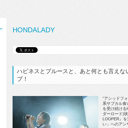
HONDALADY
ハピネスとブルースと、あと何とも言えな
プ！
“アシッドフ
系サブカル食
を受け続けるH
ダーロード)状
LOOPER
い」へのアン