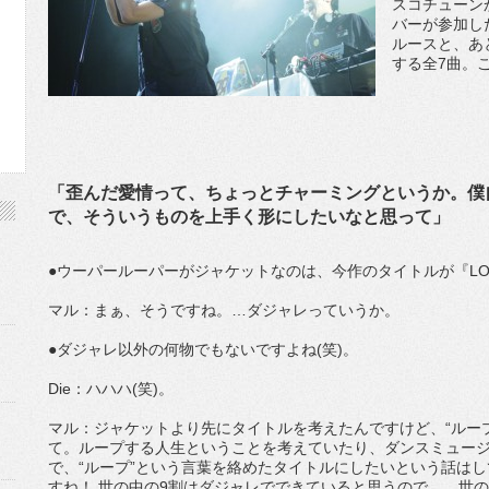
スコチューン
バーが参加し
ルースと、あ
する全7曲。
「歪んだ愛情って、ちょっとチャーミングというか。僕
で、そういうものを上手く形にしたいなと思って」
●ウーパールーパーがジャケットなのは、今作のタイトルが『LOO
マル：まぁ、そうですね。…ダジャレっていうか。
●ダジャレ以外の何物でもないですよね(笑)。
Die：ハハハ(笑)。
マル：ジャケットより先にタイトルを考えたんですけど、“ルー
て。ループする人生ということを考えていたり、ダンスミュー
で、“ループ”という言葉を絡めたタイトルにしたいという話は
すね！ 世の中の9割はダジャレでできていると思うので…。世