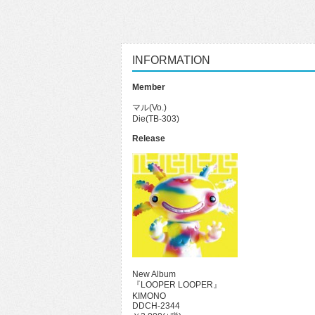
INFORMATION
Member
マル(Vo.)
Die(TB-303)
Release
New Album
『LOOPER LOOPER』
KIMONO
DDCH-2344