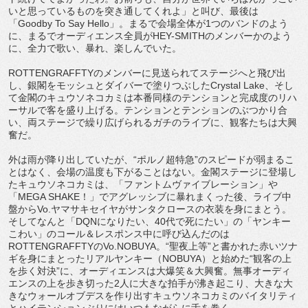
いと思っているものを突き通してくれよ」と叫び、最後は
「Goodby To Say Hello」。まるで会場全体が1つのバンドのよう
に、まるでオーディエンス全員がHEY-SMITHのメンバーかのよう
に、全力で歌い、暴れ、楽しんでいた。
ROTTENGRAFFTYのメンバーに見送られてステージへと飛び出
し、銀閣をモッシュとダイバーで塗りつぶしたCrystal Lake、そし
て金閣のキュウソネコカミは本番同様のテンションと完成度のリハ
ーサルで客を盛り上げる。テンションとテンションのぶつかり合
い、両ステージで繰り広げられるガチのライブに、観客たちは大興
奮だ。
外は雨が降り出していたが、“ポルノ超特急”のスピードが弱まるこ
とはなく、会場の温度も下がることはない。金閣ステージに登場し
たキュウソネコカミは、「ファントムヴァイブレーション」や
「MEGA SHAKE！」でアグレッシブに暴れまくった後、ライブ中
盤からVo.ヤマサキセイヤがサンタクロースの衣装を身にまとう。
そしてなんと「DQNになりたい、40代で死にたい」の「ヤンキー
こわい」のコール＆レスポンス中に呼び込んだのは
ROTTENGRAFFTYのVo.NOBUYA。“聖夜上等”と書かれた赤いツナ
ギを身にまとったリアルヤンキー（NOBUYA）と始めた“観客の上
を歩く対決”に、オーディエンスは大爆笑＆大興奮。無事オーディ
エンスの上を歩き切った2人に大きな拍手が沸き起こり、大きな大
きなウォールオブデスを作り出すキュウソネコカミのバイタリティ
とハイテンションぶりにはいつもながらに舌を巻く。