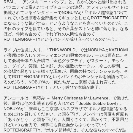
REAL」「アンスキニー・バップ」と、次から次へと繰り出される
バラエティに富んだライブチューンの連発。オフィシャルサイトに
掲載されているインタビューでNOBUYAが「“ポルノ超特急”に出て
くれている出演者を全部集めてギュッとしたらROTTENGRAFFTY
になるような気がする」というようなことを言っていたのだが、こ
の日のライブを観ていると、その言葉がストンと腑に落ちる。なる
ほど。仲間も含めて、それぞれの人間性も含めて
ROTTENGRAFFTYというバンドが成り立っているのだろう。
ライブは佳境に入り、「THIS WORLD」ではNOBUYAとKAZUOMI
が客席に突入してオーディエンスの興奮のボルテージは頂点に。そ
して会場全体の大合唱で「金色グラフティ」がスタート。モッシ
ュ、ダイブ、笑顔、泣き顔、大小無数のサークル…今この瞬間、こ
の会場で起きている様々な現象が、同曲の持つポテンシャルを、そ
してROTTENGRAFFTYというバンドのポテンシャルを物語ってい
るのだろう。NOBUYAの「俺たちがここ京都で生まれ育った
ROTTENGRAFFTYだ！」という叫びで本編が終了。
アンコールは「悪巧み ～ Merry Christmas Mr.Lawrence」で魅せた
後、最後は他の出演者も招き入れての「Bubble Bobble Bowl」。
NOBUYAが「来年もここ京都パルスプラザで“ポルノ超特急”をやる
ために力を貸してください」と頭を下げ、メンバーは何度も何度も
「ありがとう」と頭を下げた。人間くさくて、温かくて、不器用だ
けどいつも全力で、何事にも真正面からぶつかっていく
ROTTENGRAFFTY。“ポルノ超特急”は、そんな彼らのすべてが詰