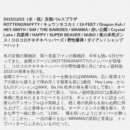
2015/12/23（水・祝）京都パルスプラザ
ROTTENGRAFFTY / キュウソネコカミ / 10-FEET / Dragon Ash /
HEY-SMITH / SiM / THE BAWDIES / WANIMA / 赤い公園 / Crystal
Lake / 四星球 / HAPPY / SUPER BEAVER / NUBO / 夜の本気ダン
ス / コロコロチキチキペッパーズ / 野性爆弾 / ダイアン / シャンプ
ーハット
冬の京都の風物詩、我々音楽ファンの風物詩、今年も熱い1日がや
ってきた。金閣ステージにROTTENGRAFFTYのメンバーが登場
し、コロコロチキチキペッパーズや野性爆弾と共に“ポルノ超特急
2015”の発車を告げる。
金閣ステージ、トップバッターを飾るのはWANIMA。広い客席エリ
アの前から後ろまで埋め尽くす観客を前に1曲目「Hey Lady」から
3人のテンションはMAX。Ba./Vo.松本が身を乗り出して歌い、オー
ディエンスが腕を振り上げて歌う。”ポルノ超特急2015”は最高の一
体感に包まれたままスピードを上げる。ギュッとタイトに詰まった
彼らのアンサンブルは小気味よく、聴く者の気持ちを知らぬ間に持
ち上げて、心と身体をハネさせる。オーディエンスが腕を振り、大
きな声で一緒に歌った「1106」、堰を切ったようにダイバーが舞っ
た「ここから」。一点の曇りもないWANIMAの笑顔と音楽は、トッ
プバッターにふさわしいものだった。