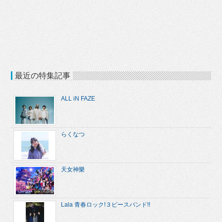
最近の特集記事
ALL iN FAZE
らくなつ
天女神樂
Lala 青春ロック!３ピースバンド!!