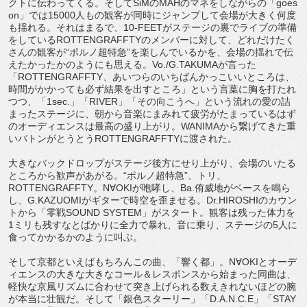
クトに伝わってくる。そしてSiMのMAHのマネをしながらの「goes
on」では15000人もの観客が同時にジャンプして会場が大きく何度
も揺れる。それはまるで、10-FEETがステージの裏でライブの準備
をしているROTTENGRAFFTYのメンバーに対して、どれだけたく
さんの観客が“ポルノ超特急”を楽しんでいるかを、会場の揺れで伝
えたかったかのようにも思える。Vo./G.TAKUMAが言った
「ROTTENGRAFFTY、あいつらのいちばんかっこいいところは、
時間がかかっても必ず結果を出すところ」という言葉に胸を打たれ
つつ、「1sec.」「RIVER」「その向こうへ」という流れの愛の詰
まったステージに、朝から音楽にまみれて疲労がたまっているはず
のオーディエンスは最高の盛り上がり。WANIMAから繋げてきた重
いバトンがとうとうROTTENGRAFFTYに渡された。
大きなバックドロップがステージ後方にせり上がり、会場のいたる
ところから歓声があがる。“ポルノ超特急”、トリ、
ROTTENGRAFFTY。N∀OKIが咆哮し、Ba.侑威地がベースを鳴ら
し、G.KAZUOMIがギターで時空を歪ませる。Dr.HIROSHIのカウン
トから「零戦SOUND SYSTEM」がスタート。観客は残った体力を
1ミリも残すなとばかりに全力で暴れ、音に乗り、ステージの5人に
食ってかかるかのように叫ぶ。
そして京都といえばもちろんこの曲、「響く都」。N∀OKIとオーデ
ィエンスの大きな大きなコール＆レスポンスから始まった同曲は、
軽快な京風リズムに合わせて突き上げられる数えきれないほどの腕
が本当に壮観だ。そして「銀色スターリー」「D.A.N.C.E」「STAY