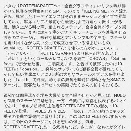
いきなりROTTENGRAFFTYの「金色グラフティ」のリフを鳴り響
かせて観客を大興奮させたSiM。そのまま「KiLLiNG ME」へと流れ
込み、興奮したオーディエンスはそのままモッシュとダイブで昇華
していく。客席エリアの最前から最後列まで万遍なく振り上がる
腕、湧き上がる叫び声、踏まれるステップ、会場全員がライブを楽
しんでいる。まさに読んで字のごとくキラーチューンを連発させる
彼らのステージは、複雑な構成とアンサンブルの楽曲を、ステージ
を走り回りながら高い次元で成立させている凄まじいもの。
Vo.MAHの「ROTTENGRAFFTYより俺らの方がかっこいい！」
「かっこいい！」「ROTTENGRAFFTYより俺らの方が若い！」
「若い！」というコール＆レスポンスを経て「CROWS」「Set me
free」で沸かせた後、「曲順変えます」と告げて披露したのは10-
FEETの「goes on」。突然のサプライズに観客全員が暴れまくり、
そして広い客席エリアに3ヵ所の大きなウォールオブデスを作り出
した「f.a.i.t.h」で終演。聴く者の興奮を瞬時に沸騰させたSiMのス
テージに、観客たちは汗だくの笑顔でたくさんの拍手をおくる。
銀閣では四星球が会場を大爆笑＆大合唱させたかと思えば、NUBO
が気迫のステージで魅せる。一方、金閣には京都を代表するバンド
であり、“ポルノ超特急”主催者ROTTENGRAFFTYの盟友・10-
FEETが登場。「VIBES BY VIBES」「focus」と立て続けにキッズ
垂涎の楽曲で爆発的に盛り上げる。この日の10-FEETが出す音から
は、この日のステージにかける想いの強さ、気迫、
ROTTENGRAFFTYに対する気持ちなど、さまざまなものがダイレ