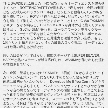
THE BAWDIESは1曲目の「NO WAY」からオーディエンスを躍らせ
まくった。ROTTENGRAFFTYが惚れ込んで声をかけ、今回の出演
となった彼らのロックンロールは、ビシビシと観客1人１人の胸を
撃ち抜いていく。ROYが「俺たちに身をゆだねていただけますか？
心を裸にして楽しんでいただけますか？」と叫び、G./Vo.TAXMAN
がギターをかき鳴らし、Dr./Cho.MARCYが身体の芯に響くリズムを
繰り出し、G./Cho.JIMが暴れる。コーラスワークと重厚なグルー
ヴ、エッジーかつ狂気をはらんだサウンド、ROYの太いボーカル、
そしてどこまでも心を裸にした貫通力と浸透力の高い姿勢。もう、
1音たりとも聴き逃せない。4人の最高のロック魂に、オーディエン
スは歓喜の声をあげ続けた。
熱いのは金閣だけではない。銀閣ステージではSUPER BEAVER、
HAPPYと熱いステージが繰り広げられ、WANIMAが作り出した流れ
を増幅させていく。
次に金閣に登場したのはHEY-SMITH。3日前にTb.かなすとTp.イイ
カワケンが正式メンバーになり6人体制となった彼らが作り出す一
体感は最初からハンパない。「Download Me If You Can」などキラ
ーチューンを放ちまくり、パンキッシュなサウンドとのびやかなホ
ーンが音の塊となってオーディエンスの感情に直撃し、そこで起こ
った化学反応が会場の温度をグングンと上昇させる。客席には大き
なサークルが3つも出来上がり、ステージの上も下も1秒たりとも休
まない。猪狩は「ありがとう“ポルノ超特急”。やっぱり最高。バン
ド続けててよかったわ。お前らも、自分が世界でいちばんかっこい