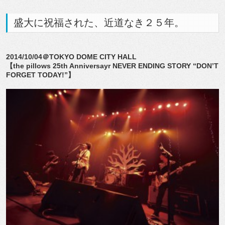
盛大に祝福された、近道なき２５年。
2014/10/04＠TOKYO DOME CITY HALL
【the pillows 25th Anniversayr NEVER ENDING STORY “DON’T
FORGET TODAY!”】