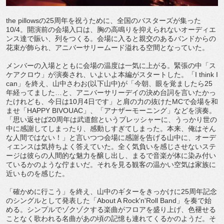
the pillowsの25周年を祝うために、全国のバスターズが集った
10/4。開演前の会場入口は、胸の高鳴りを抑えられないオーディエ
ンス達で賑い、列をつくる。会場に入ると親交のあるバンドからの
花束が飾られ、アニバーサリームード溢れる空間となっていた。
メンバーの入場とともに会場の温度は一気に上がる。緊張の中「ス
ケアクロウ」が演奏され、いよいよ本編がスタートした。「I think I
can」を終え、山中さわお(以下山中)が「今朝、眼を覚ましたら25
年経ってました…と、アニバーサリーデイの決め台詞を言いたかっ
たけれども、今日は10月4日です」と肩の力の抜けたMCで会場を和
ませ「HAPPY BIVOUAC」、「アナザーモーニング」などを演奏。
「思い返せば20周年は武道館というプレッシャーに、うっかり世の
中に感謝してしまったり、感動しすぎてしまった。本来、俺はそん
な人間ではない！」と言いつつ会場に感謝を告げる山中に、オーデ
ィエンスは気持ちよく答えていた。全く気負いを感じさせないステ
ージは彼らの人間的な魅力を醸し出し、まるで音楽が体に染み付い
ているかのような佇まいだ。それを見る観客の温かい空気は家族に
近いものを感じた。
「確かめに行こう」を終え、山中のギターをきっかけに25周年記念
のシングルとして発表した「About A Rock'n'Roll Band」を奏で始
める。シンプルでゾクゾクする楽曲がフロアを盛り上げ、色褪せる
ことなく歌われる名曲があの頃の記憶も連れてくるかのようだ。そ