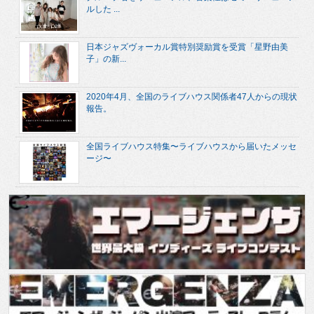
ルした ...
日本ジャズヴォーカル賞特別奨励賞を受賞「星野由美
子」の新...
2020年4月、全国のライブハウス関係者47人からの現状
報告。
全国ライブハウス特集〜ライブハウスから届いたメッセ
ージ〜