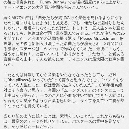
の後に演奏された「Funny Bunny」で会場の温度はさらに上がり、
オーディエンスの大合唱が空間を包みこんでいった。
続くMCで山中は「自分たちが納得の行く景色を見れるようになる
ために遠回りをしたようにも見える。でも、俺たちは遠回りしたん
じゃない、近道をしなかっただけだ。もしもう一度人生をやり直せ
るとしても、俺達は必ず同じ道を選んでみせる。それが俺たちの25
年間でした」と今までの活動を振り返り「Please Mr.Lostman」を
披露。その後も新旧入り混じった名曲たちが演奏され、3時間に渡
る濃厚なステージは「Advice」で締めくくられた。最後に「もう、
速やかに帰れ！」と言いつつも「ありがとう、またね！」と愛ある
言葉を送る山中。そんな彼らにオーディエンスは最大限の歓声を贈
った。
「たとえば解散してから音楽をやらなくなったとしても、絶対
に“the pillowsをやっていた”って言うと思うんですよ。“バンドをや
っている人生だった。僕は音楽で生きていたんだ”って30年後も絶
対にそう言うと思う」。今回の『ムーンダスト』のインタビューで
山中はそう語った。一つのことに心血を注いで続けてきた人間にし
か言えない勲章のような言葉を思い出し、ライブを見ていて胸が熱
くなったのを覚えている。
当たり前のように続くことは、素晴らしいことだ。これからも彼ら
は、最高のステージを観せてくれる。バスターズの背中を見なが
ら、そう感じた一日だった。